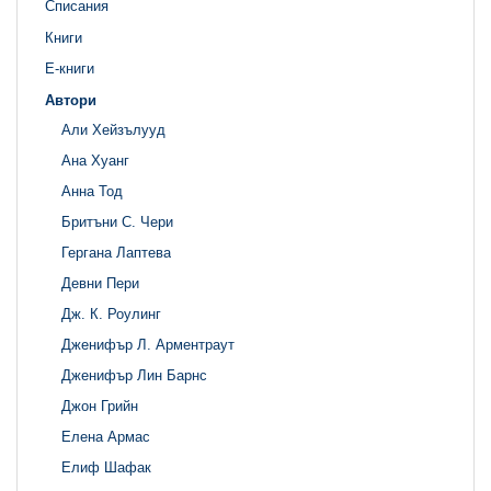
Списания
Книги
Е-книги
Автори
Али Хейзълууд
Ана Хуанг
Анна Тод
Бритъни С. Чери
Гергана Лаптева
Девни Пери
Дж. К. Роулинг
Дженифър Л. Арментраут
Дженифър Лин Барнс
Джон Грийн
Елена Армас
Елиф Шафак