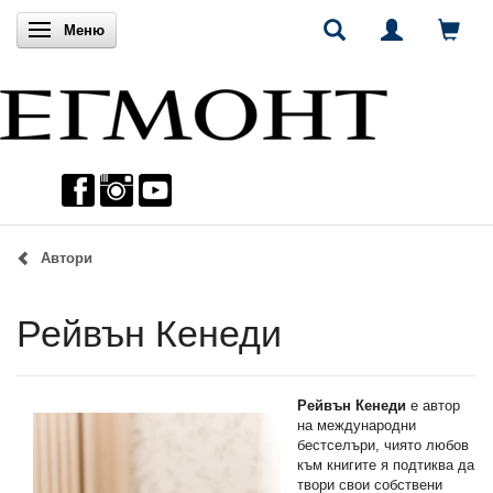
Включи навигацията
Меню
Автори
Рейвън Кенеди
Рейвън Кенеди
е автор
на международни
бестселъри, чиято любов
към книгите я подтиква да
твори свои собствени