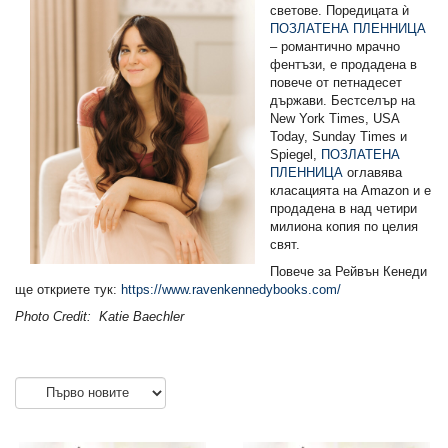
светове. Поредицата ѝ
ПОЗЛАТЕНА ПЛЕННИЦА
– романтично мрачно
фентъзи, е продадена в
повече от петнадесет
държави. Бестселър на
New York Times, USA
Today, Sunday Times и
Spiegel,
ПОЗЛАТЕНА
ПЛЕННИЦА
оглавява
класацията на Amazon и е
продадена в над четири
милиона копия по целия
свят.
Повече за Рейвън Кенеди
ще откриете тук:
https://www.ravenkennedybooks.com/
Photo Credit: Katie Baechler