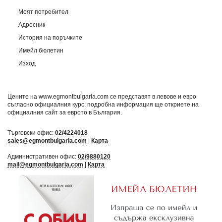
Моят потребител
Адресник
История на поръчките
Имейл бюлетин
Изход
Цените на www.egmontbulgaria.com се представят в левове и евро
съгласно официалния курс; подробна информация ще откриете на
официалния сайт за еврото в България
.
Търговски офис:
02/4224018
sales@egmontbulgaria.com
|
Карта
Административен офис:
02/9880120
mail@egmontbulgaria.com
|
Карта