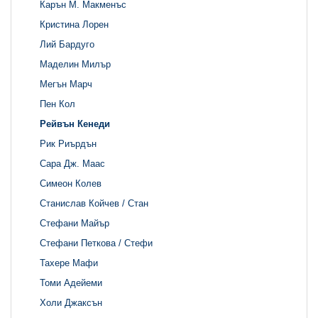
Карън М. Макменъс
Кристина Лорен
Лий Бардуго
Маделин Милър
Мегън Марч
Пен Кол
Рейвън Кенеди
Рик Риърдън
Сара Дж. Маас
Симеон Колев
Станислав Койчев / Стан
Стефани Майър
Стефани Петкова / Стефи
Тахере Мафи
Томи Адейеми
Холи Джаксън