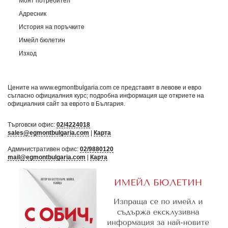
Моят потребител
Адресник
История на поръчките
Имейл бюлетин
Изход
Цените на www.egmontbulgaria.com се представят в левове и евро
съгласно официалния курс; подробна информация ще откриете на
официалния сайт за еврото в България
.
Търговски офис:
02/4224018
sales@egmontbulgaria.com
|
Карта
Административен офис:
02/9880120
mail@egmontbulgaria.com
|
Карта