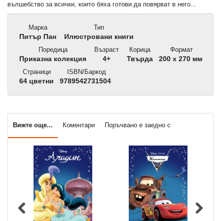
вълшебство за всички, които бяха готови да повярват в него...
Марка
Тип
Питър Пан
Илюстровани книги
Поредица
Възраст
Корица
Формат
Приказна колекция
4+
Твърда
200 x 270 мм
Страници
ISBN/Баркод
64 цветни
9789542731504
Вижте още...
Коментари
Поръчвано е заедно с