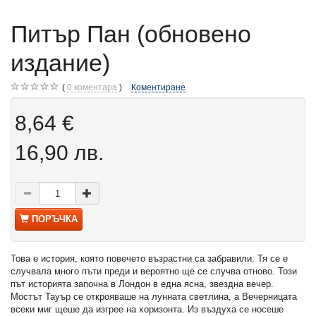
Питър Пан (обновено
издание)
0
коментара
Коментиране
8,64 €
16,90 лв.
ПОРЪЧКА
Това е история, която повечето възрастни са забравили. Тя се е
случвала много пъти преди и вероятно ще се случва отново. Този
път историята започна в Лондон в една ясна, звездна вечер.
Мостът Тауър се открояваше на лунната светлина, а Вечерницата
всеки миг щеше да изгрее на хоризонта. Из въздуха се носеше