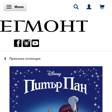
Включи навигацията
Меню
Приказна колекция