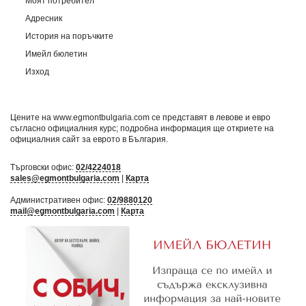
Моят потребител
Адресник
История на поръчките
Имейл бюлетин
Изход
Цените на www.egmontbulgaria.com се представят в левове и евро
съгласно официалния курс; подробна информация ще откриете на
официалния сайт за еврото в България
.
Търговски офис:
02/4224018
sales@egmontbulgaria.com
|
Карта
Административен офис:
02/9880120
mail@egmontbulgaria.com
|
Карта