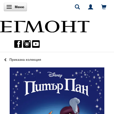
Включи навигацията
Меню
Приказна колекция