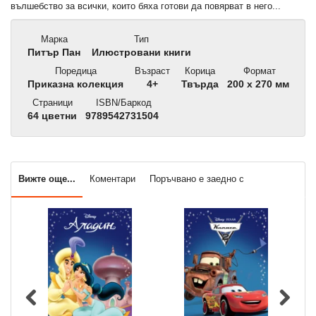
вълшебство за всички, които бяха готови да повярват в него...
Марка
Тип
Питър Пан
Илюстровани книги
Поредица
Възраст
Корица
Формат
Приказна колекция
4+
Твърда
200 x 270 мм
Страници
ISBN/Баркод
64 цветни
9789542731504
Вижте още...
Коментари
Поръчвано е заедно с