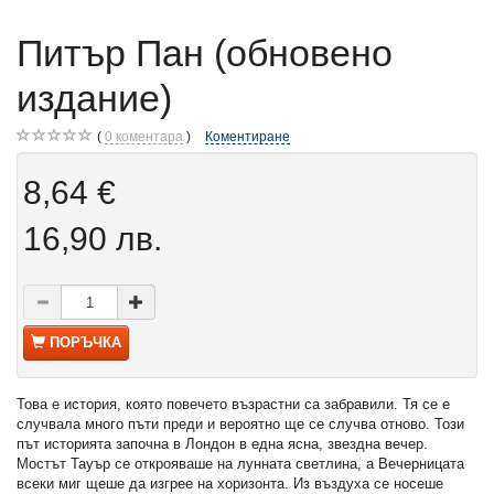
Питър Пан (обновено
издание)
0
коментара
Коментиране
8,64 €
16,90 лв.
ПОРЪЧКА
Това е история, която повечето възрастни са забравили. Тя се е
случвала много пъти преди и вероятно ще се случва отново. Този
път историята започна в Лондон в една ясна, звездна вечер.
Мостът Тауър се открояваше на лунната светлина, а Вечерницата
всеки миг щеше да изгрее на хоризонта. Из въздуха се носеше