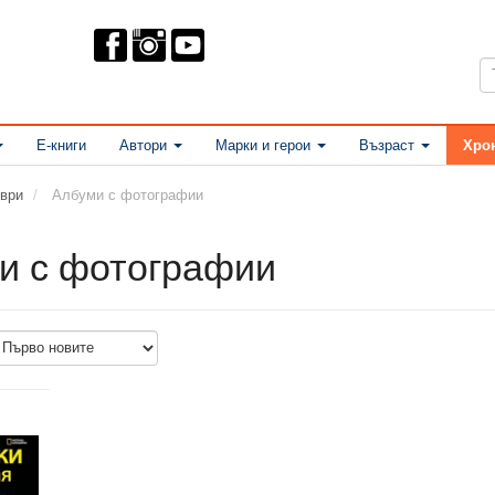
Е-книги
Автори
Марки и герои
Възраст
Хро
ври
Албуми с фотографии
и с фотографии