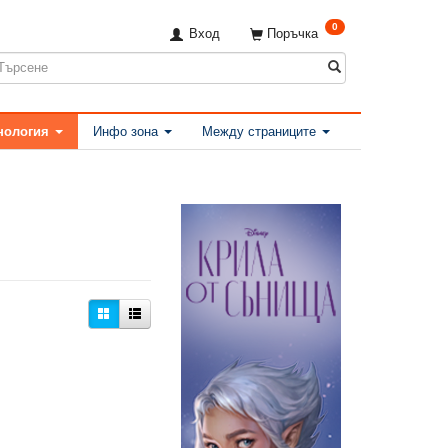
0
Вход
Поръчка
нология
Инфо зона
Между страниците