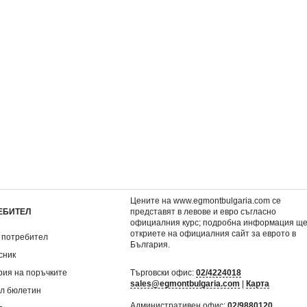
Цените на www.egmontbulgaria.com се
ЕБИТЕЛ
представят в левове и евро съгласно
официалния курс; подробна информация щ
откриете на
официалния сайт за еврото в
 потребител
България
.
сник
рия на поръчките
Търговски офис:
02/4224018
sales@egmontbulgaria.com
|
Карта
л бюлетин
Административен офис:
02/9880120