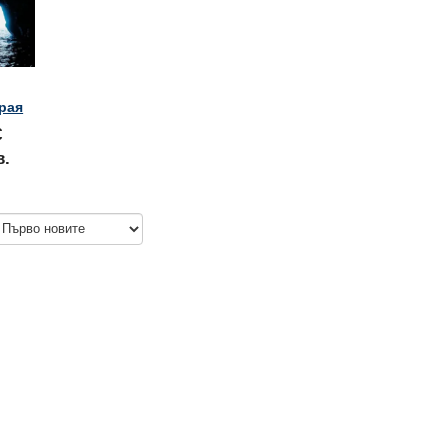
 рая
€
в.