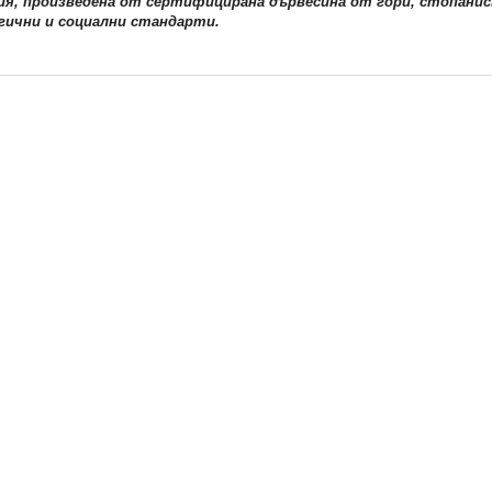
ия, произведена от сертифицирана дървесина от гори, стопанис
гични и социални стандарти.