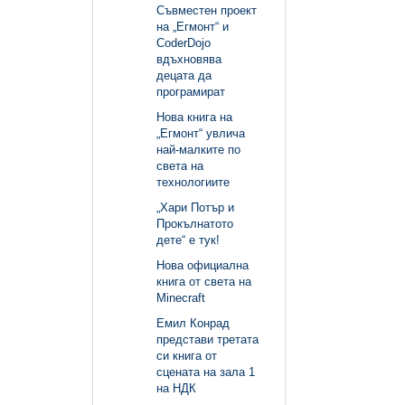
Съвместен проект
на „Егмонт“ и
CoderDojo
вдъхновява
децата да
програмират
Нова книга на
„Егмонт“ увлича
най-малките по
света на
технологиите
„Хари Потър и
Прокълнатото
дете“ е тук!
Нова официална
книга от света на
Minecraft
Емил Конрад
представи третата
си книга от
сцената на зала 1
на НДК