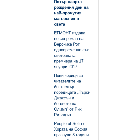
Потър навръх
рождения ден на
най-прочутия
магьосник в
света
ЕГМОНТ издава
новия роман на
Вероника Рот
едновременно със
световната
премиера на 17
януари 2017 г.
Нови корици за
читателите на
бестселър
поредицата „Пърси
Джаксън и
боговете на
Олимп” от Рик
Риърдън
People of Sofia /
Хората на София
празнува 3 години