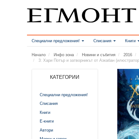
Специални предложения!
Списания
Книги
Начало
Инфо зона
Новини и събития
2016
3: Хари Потър и затворникът от Азкабан (илюстрато
КАТЕГОРИИ
Специални предложения!
Списания
Книги
Е-книги
Автори
Марки и герои