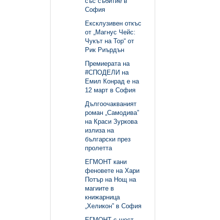
със събитие в
София
Ексклузивен откъс
от „Магнус Чейс:
Чукът на Тор“ от
Рик Риърдън
Премиерата на
#СПОДЕЛИ на
Емил Конрад е на
12 март в София
Дългоочакваният
роман „Самодива”
на Краси Зуркова
излиза на
български през
пролетта
ЕГМОНТ кани
феновете на Хари
Потър на Нощ на
магиите в
книжарница
„Хеликон” в София
ЕГМОНТ с шест