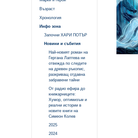
Възраст
Хронология
Инфо зона
Започни ХАРИ ПОТЪР
Новини и събития
Най-новият роман на
Гергана Лаптева ни
отвежда по следите
на древен ръкопис,
разкриващ отдавна
забравени тайни
От радио ефира до
книжарниците:
Хумор, оптимизъм и
реални истории в
новите книги на
Симеон Колев
2025
2024