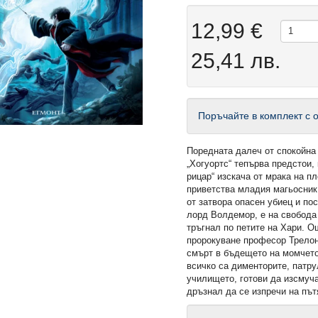
12,99 €
25,41 лв.
Поръчайте в комплект с о
Поредната далеч от спокойна
„Хогуортс“ тепърва предстои,
рицар“ изскача от мрака на п
приветства младия магьосник
от затвора опасен убиец и по
лорд Волдемор, е на свобода 
тръгнал по петите на Хари. О
пророкуване професор Трелон
смърт в бъдещето на момчето
всичко са дименторите, патр
училището, готови да изсмуча
дръзнал да се изпречи на пъ