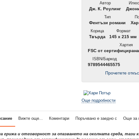
Автор
Илюс
Дж. К. Роулинг
Джони
Тип
По
Фентъзи романи
Хар
Корица
Формат
Твърда
145 x 215 мм
Хартия
FSC от сертифициран
ISBN/Баркод
9789544465575
Прочетете откъс
Още подробности
исание
Вижте още...
Коментари
Поръчвано е заедно с
Още за 
на грижа и отговорност за опазването на околната среда, тази 