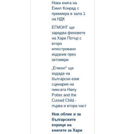
Нова книга на
Емил Конрад с
премиера в зала 1
на НДК
ЕГМОНТ ще
зарадва феновете
на Хари Потър с
второ
илюстровано
издание през
октомври
„Егмонт“ ще
издаде на
български език
сценария на
пиесата Harry
Potter and the
Cursed Child -
първа и втора част
Нов облик и за
българските
корици на
книгите за Хари