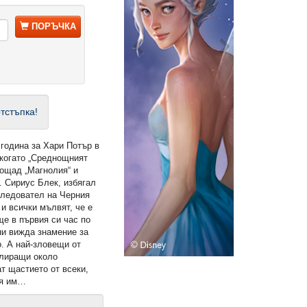
ПОРЪЧКА
тстъпка!
 година за Хари Потър в
 когато „Среднощният
лощад „Магнолия“ и
. Сириус Блек, избягал
следовател на Черния
и всички мълвят, че е
ще в първия си час по
и вижда знамение за
. А най-зловещи от
улиращи около
т щастието от всеки,
тя им…