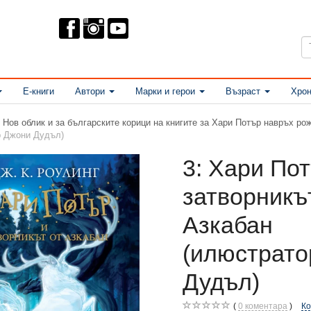
Е-книги
Автори
Марки и герои
Възраст
Хрон
Нов облик и за българските корици на книгите за Хари Потър навръх ро
р Джони Дудъл)
3: Хари По
затворникъ
Азкабан
(илюстрато
Дудъл)
0
коментара
К