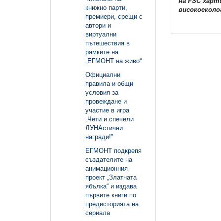
на FSC харт
книжно парти,
високоеколо
премиери, срещи с
автори и
виртуални
пътешествия в
рамките на
„ЕГМОНТ на живо“
Официални
правила и общи
условия за
провеждане и
участие в игра
„Чети и спечели
ЛУНАстични
награди!”
ЕГМОНТ подкрепя
създателите на
анимационния
проект „Златната
ябълка“ и издава
първите книги по
предисторията на
сериала