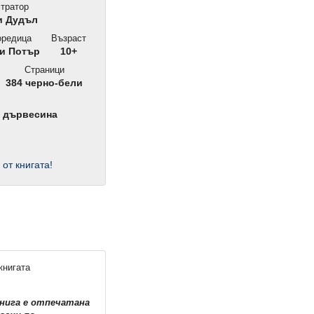
тратор
 Дудъл
редица
Възраст
и Потър
10+
Страници
384 черно-бели
а дървесина
 от книгата!
книгата
книга е отпечатана