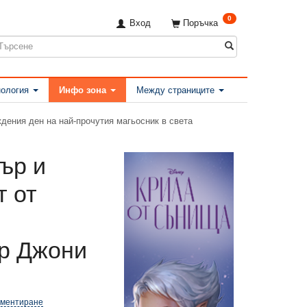
0
Вход
Поръчка
ология
Инфо зона
Между страниците
ждения ден на най-прочутия магьосник в света
тър и
т от
р Джони
оментиране