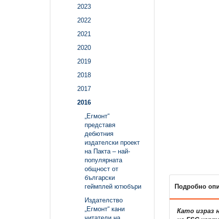
2023
2022
2021
2020
2019
2018
2017
2016
„Егмонт“
представя
дебютния
издателски проект
на Пакта – най-
популярната
общност от
български
Подробно оп
геймплей ютюбъри
Издателство
„Егмонт“ кани
Като израз 
читатели на