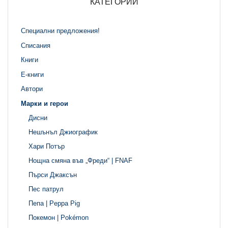
КАТЕГОРИИ
Специални предложения!
Списания
Книги
Е-книги
Автори
Марки и герои
Дисни
Нешънъл Джиографик
Хари Потър
Нощна смяна във „Фреди“ | FNAF
Пърси Джаксън
Пес патрул
Пепа | Peppa Pig
Покемон | Pokémon