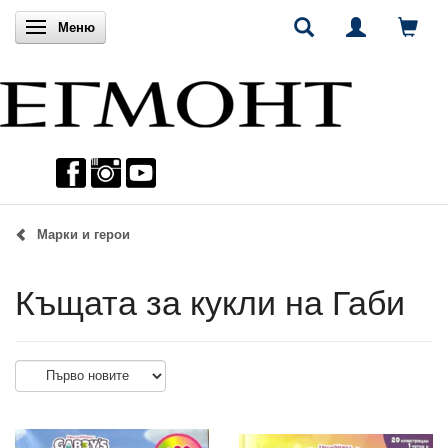
Включи навигацията
Меню
Марки и герои
Къщата за кукли на Габи