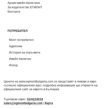
Архив имейл бюлетини
За издателство ЕГМОНТ
Контакти
ПОТРЕБИТЕЛ
Моят потребител
Адресник
История на поръчките
Имейл бюлетин
Изход
Цените на www.egmontbulgaria.com се представят в левове и евро
съгласно официалния курс; подробна информация ще откриете на
официалния сайт за еврото в България
.
Търговски офис:
02/4224018
sales@egmontbulgaria.com
|
Карта