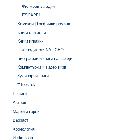
Филмови загадки
ЕSCAPE!
Kомикси | Графични романи
Книги с пъзели
Книги играчки
Пътеводители NAT GEO
Биографии и книги на звезди
Компютърни и видео игри
Кулинарни книги
#BookTok
Е-книги
Автори
Марки и герои
Възраст
Хронология
Инфо зона