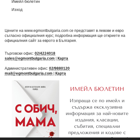
Имейл бюлетин
Изход
Цените на www.egmontbulgaria.com се представят в левове и евро
съгласно официалния курс; подробна информация ще откриете на
официалния сайт за еврото в България
.
Търговски офис:
02/4224018
sales@egmontbulgaria.com
|
Карта
Административен офис:
02/9880120
mail@egmontbulgaria.com
|
Карта