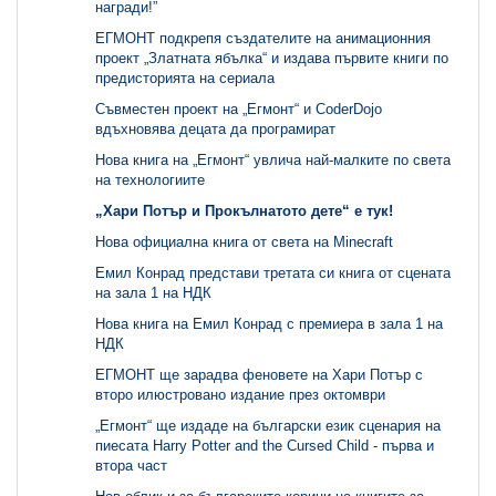
награди!”
ЕГМОНТ подкрепя създателите на анимационния
проект „Златната ябълка“ и издава първите книги по
предисторията на сериала
Съвместен проект на „Егмонт“ и CoderDojo
вдъхновява децата да програмират
Нова книга на „Егмонт“ увлича най-малките по света
на технологиите
„Хари Потър и Прокълнатото дете“ е тук!
Нова официална книга от света на Minecraft
Емил Конрад представи третата си книга от сцената
на зала 1 на НДК
Нова книга на Емил Конрад с премиера в зала 1 на
НДК
ЕГМОНТ ще зарадва феновете на Хари Потър с
второ илюстровано издание през октомври
„Егмонт“ ще издаде на български език сценария на
пиесата Harry Potter and the Cursed Child - първа и
втора част