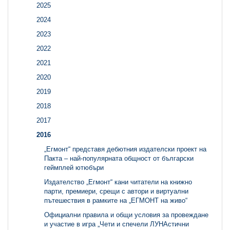
2025
2024
2023
2022
2021
2020
2019
2018
2017
2016
„Егмонт“ представя дебютния издателски проект на
Пакта – най-популярната общност от български
геймплей ютюбъри
Издателство „Егмонт“ кани читатели на книжно
парти, премиери, срещи с автори и виртуални
пътешествия в рамките на „ЕГМОНТ на живо“
Официални правила и общи условия за провеждане
и участие в игра „Чети и спечели ЛУНАстични