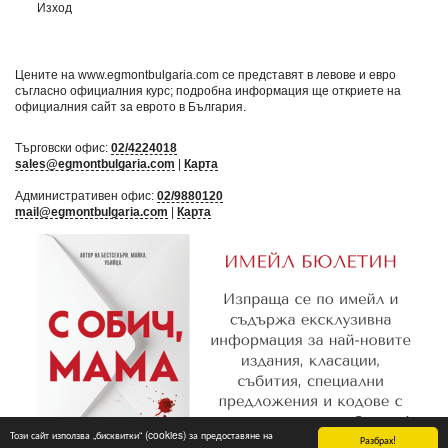
Изход
Цените на www.egmontbulgaria.com се представят в левове и евро
съгласно официалния курс; подробна информация ще откриете на
официалния сайт за еврото в България
.
Търговски офис:
02/4224018
sales@egmontbulgaria.com
|
Карта
Административен офис:
02/9880120
mail@egmontbulgaria.com
|
Карта
Този сайт използва „бисквитки“ (cookies) за предоставяне на
Разбрах!