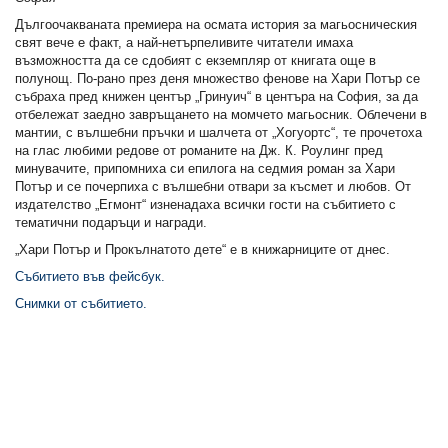
Дългоочакваната премиера на осмата история за магьосническия
свят вече е факт, а най-нетърпеливите читатели имаха
възможността да се сдобият с екземпляр от книгата още в
полунощ. По-рано през деня множество фенове на Хари Потър се
събраха пред книжен център „Гринуич“ в центъра на София, за да
отбележат заедно завръщането на момчето магьосник. Облечени в
мантии, с вълшебни пръчки и шалчета от „Хогуортс“, те прочетоха
на глас любими редове от романите на Дж. К. Роулинг пред
минувачите, припомниха си епилога на седмия роман за Хари
Потър и се почерпиха с вълшебни отвари за късмет и любов. От
издателство „Егмонт“ изненадаха всички гости на събитието с
тематични подаръци и награди.
„Хари Потър и Прокълнатото дете“ е в книжарниците от днес.
Събитието във фейсбук.
Снимки от събитието.