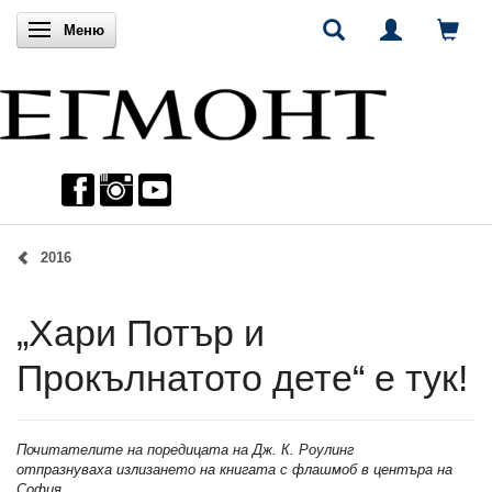
Включи навигацията
Меню
2016
„Хари Потър и
Прокълнатото дете“ е тук!
Почитателите на поредицата на Дж. К. Роулинг
отпразнуваха
излизането на книгата с флашмоб в центъра на
София