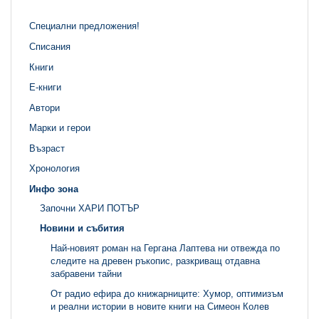
Специални предложения!
Списания
Книги
Е-книги
Автори
Марки и герои
Възраст
Хронология
Инфо зона
Започни ХАРИ ПОТЪР
Новини и събития
Най-новият роман на Гергана Лаптева ни отвежда по
следите на древен ръкопис, разкриващ отдавна
забравени тайни
От радио ефира до книжарниците: Хумор, оптимизъм
и реални истории в новите книги на Симеон Колев