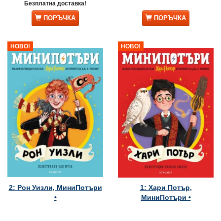
Безплатна доставка!
ПОРЪЧКА
ПОРЪЧКА
НОВО!
НОВО!
2: Рон Уизли, МиниПотъри
1: Хари Потър,
•
МиниПотъри •