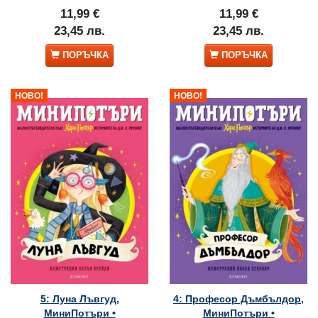
11,99 €
11,99 €
23,45 лв.
23,45 лв.
ПОРЪЧКА
ПОРЪЧКА
НОВО!
НОВО!
5: Луна Лъвгуд,
4: Професор Дъмбълдор,
МиниПотъри •
МиниПотъри •