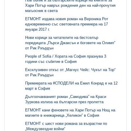
Нов облик и за българските корици на книгите за
Хари Потър навръх рождения ден на най-прочутия
магьосник в света
ЕГМОНТ издава новия роман на Вероника Рот
едновременно със световната премиера на 17
януари 2017 г.
Нови корици за читателите на бестселър
поредицата „Пърси Джаксън и боговете на Олимп”
от Рик Риърдън
People of Sofia / Хората на София празнува 3
години със събитие в София
Ексклузивен откъс от „Магнус Чейс: Чукът на Тор“
от Рик Риърдън
Премиерата на #СПОДЕЛИ на Емил Конрад е на 12
март в София
Дългоочакваният роман „Самодива” на Краси
Зуркова излиза на български през пролетта
ЕГМОНТ кани феновете на Хари Потър на Нощ на
магиите в книжарница „Хеликон” в София
ЕГМОНТ с шест нови романа за възрастни по
„Междузвездни войни“