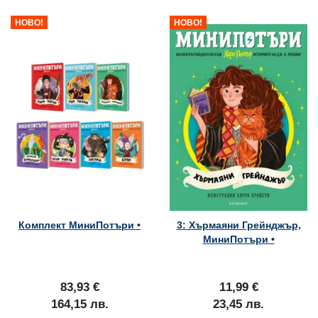
НОВО!
НОВО!
Комплект МиниПотъри •
3: Хърмаяни Грейнджър,
МиниПотъри •
83,93 €
11,99 €
164,15 лв.
23,45 лв.