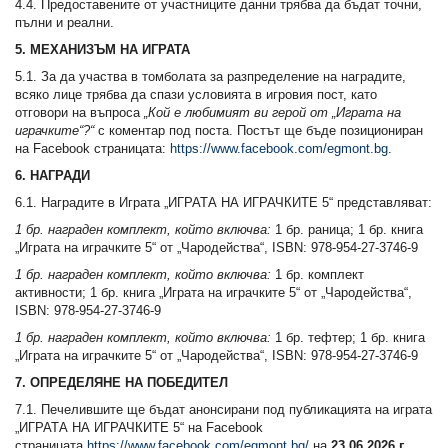
4.4. Предоставените от участниците данни трябва да бъдат точни,
пълни и реални.
5. МЕХАНИЗЪМ НА ИГРАТА
5.1. За да участва в томболата за разпределение на наградите,
всяко лице трябва да спази условията в игровия пост, като
отговори на въпроса
„Кой е любимият ви герой от „Играта на
играчките“?“
с коментар под поста. Постът ще бъде позициониран
на Facebook страницата:
https://www.facebook.com/egmont.bg
.
6. НАГРАДИ
6.1. Наградите в Играта „ИГРАТА НА ИГРАЧКИТЕ 5“ представляват:
1 бр. награден комплект, който включва:
1 бр. раница; 1 бр. книга
„Играта на играчките 5“ от „Чародейства“, ISBN: 978-954-27-3746-9
1 бр. награден комплект, който включва:
1 бр. комплект
активности; 1 бр. книга „Играта на играчките 5“ от „Чародейства“,
ISBN: 978-954-27-3746-9
1 бр. награден комплект, който включва:
1 бр. тефтер; 1 бр. книга
„Играта на играчките 5“ от „Чародейства“, ISBN: 978-954-27-3746-9
7. ОПРЕДЕЛЯНЕ НА ПОБЕДИТЕЛ
7.1. Печелившите ще бъдат анонсирани под публикацията на играта
„ИГРАТА НА ИГРАЧКИТЕ 5“ на Facebook
страницата
https://www.facebook.com/egmont.bg/
на
23.06.2026 г.,