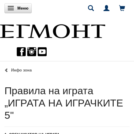
Включи навигацията
Меню
Инфо зона
Правила на играта
„ИГРАТА НА ИГРАЧКИТЕ
5"