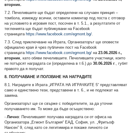
вторник.
7.2. Печелившите ще бъдат определени на случаен принцип –
томбола, измежду всички, оставили коментар под поста с отговор
на условието в игровия пост, посочен в т. 5.1., а резултатите от
тегленията ще бъдат публикувани на Facebook
страницата
https://www.facebook.com/egmont.bg/
.
7.3. След приключване на Играта, Организаторът ще оповести
официално края ѝ чрез публичен пост на Facebook
страницата
https://www.facebook.com/egmont.bg/
на
23.06.2026 г.,
вторник
, като обяви печелившите. Печелившите участници, които
не потърсят наградата си (определена в т.6.) до
30.06.2026 г
., губят
правото да я получат.
8. ПОЛУЧАВАНЕ И ПОЛЗВАНЕ НА НАГРАДИТЕ
8.1. Наградите в Играта „ИГРАТА НА ИГРАЧКИТЕ 5“ представляват
само и единствено тези, представени в т. 6., и не подлежат на
замяна.
Организаторът ще се свърже с победителите, за да уточни
получаването им. То може да бъде осъществено:
-
Лично
: Печелившият получава наградата си от офиса на
Организатора „Егмонт България“ ЕАД, София, ул. „Фритьоф
Нансен” 9, след като се легитимира и покаже личното си
съобщение;