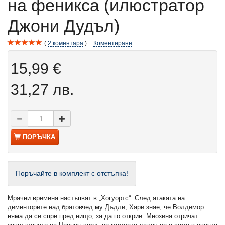
на феникса (илюстратор
Джони Дудъл)
2
коментара
Коментиране
15,99 €
31,27 лв.
ПОРЪЧКА
Поръчайте в комплект с отстъпка!
Мрачни времена настъпват в „Хогуортс“. След атаката на
дименторите над братовчед му Дъдли, Хари знае, че Волдемор
няма да се спре пред нищо, за да го открие. Мнозина отричат