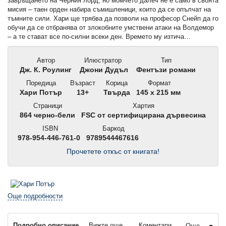
завръщането на Черния лорд, но момчето далеч не е само в своята
мисия – таен орден набира съмишленици, които да се опълчат на
тъмните сили. Хари ще трябва да позволи на професор Снейп да го
обучи да се отбранява от злокобните умствени атаки на Волдемор
– а те стават все по-силни всеки ден. Времето му изтича…
Автор
Илюстратор
Тип
Дж. К. Роулинг
Джони Дудъл
Фентъзи романи
Поредица
Възраст
Корица
Формат
Хари Потър
13+
Твърда
145 x 215 мм
Страници
Хартия
864 черно-бели
FSC от сертифицирана дървесина
ISBN
Баркод
978-954-446-761-0
9789544467616
Прочетете откъс от книгата!
Още подробности
Подробно описание
Вижте още...
Коментари
Още...