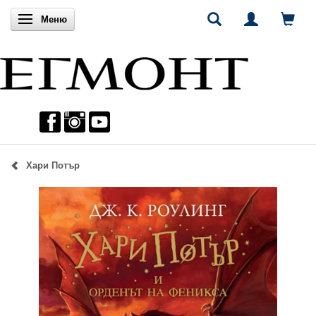
Включи навигацията
Меню
Хари Потър