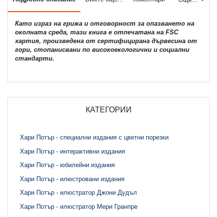
Като израз на грижа и отговорност за опазването на
околната среда, тази книга е отпечатана на FSC
хартия, произведена от сертифицирана дървесина от
гори, стопанисвани по високоекологични и социални
стандарти.
КАТЕГОРИИ
Хари Потър - специални издания с цветни порезки
Хари Потър - интерактивни издания
Хари Потър - юбилейни издания
Хари Потър - илюстровани издания
Хари Потър - илюстратор Джони Дудъл
Хари Потър - илюстратор Мери Гранпре