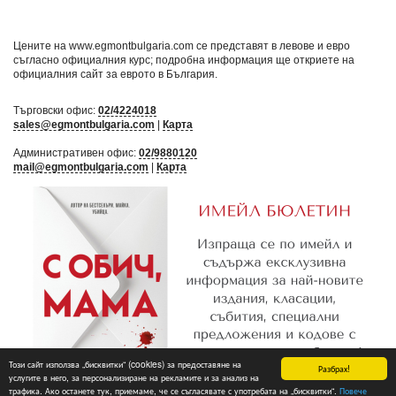
Цените на www.egmontbulgaria.com се представят в левове и евро
съгласно официалния курс; подробна информация ще откриете на
официалния сайт за еврото в България
.
Търговски офис:
02/4224018
sales@egmontbulgaria.com
|
Карта
Административен офис:
02/9880120
mail@egmontbulgaria.com
|
Карта
Този сайт използва „бисквитки“ (cookies) за предоставяне на
Разбрах!
услугите в него, за персонализиране на рекламите и за анализ на
трафика. Ако останете тук, приемаме, че се съгласявате с употребата на „бисквитки“.
Повече