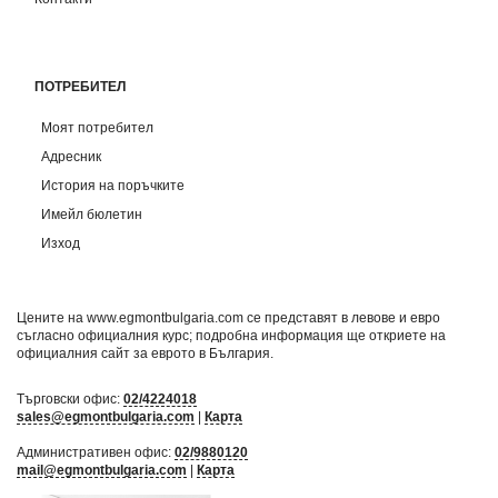
ПОТРЕБИТЕЛ
Моят потребител
Адресник
История на поръчките
Имейл бюлетин
Изход
Цените на www.egmontbulgaria.com се представят в левове и евро
съгласно официалния курс; подробна информация ще откриете на
официалния сайт за еврото в България
.
Търговски офис:
02/4224018
sales@egmontbulgaria.com
|
Карта
Административен офис:
02/9880120
mail@egmontbulgaria.com
|
Карта