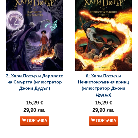
7: Хари Потър и Даровете
6: Хари Потър и
на Смъртта (илюстратор
Нечистокръвния принц
Джони Дудъл)
(илюстратор Джони
Дудъл)
15,29 €
15,29 €
29,90 лв.
29,90 лв.
ПОРЪЧКА
ПОРЪЧКА