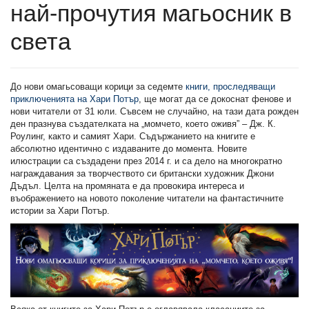
най-прочутия магьосник в
света
До нови омагьсоващи корици за седемте
книги, проследяващи
приключенията на Хари Потър
, ще могат да се докоснат фенове и
нови читатели от 31 юли. Съвсем не случайно, на тази дата рожден
ден празнува създателката на „момчето, което оживя” – Дж. К.
Роулинг, както и самият Хари. Съдържанието на книгите е
абсолютно идентично с издаваните до момента. Новите
илюстрации са създадени през 2014 г. и са дело на многократно
награждавания за творчеството си британски художник Джони
Дъдъл. Целта на промяната е да провокира интереса и
въображението на новото поколение читатели на фантастичните
истории за Хари Потър.