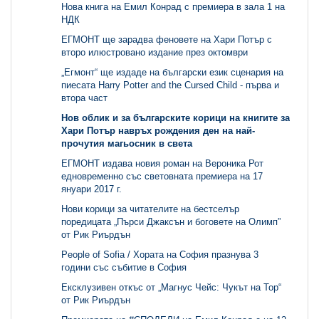
Нова книга на Емил Конрад с премиера в зала 1 на
НДК
ЕГМОНТ ще зарадва феновете на Хари Потър с
второ илюстровано издание през октомври
„Егмонт“ ще издаде на български език сценария на
пиесата Harry Potter and the Cursed Child - първа и
втора част
Нов облик и за българските корици на книгите за
Хари Потър навръх рождения ден на най-
прочутия магьосник в света
ЕГМОНТ издава новия роман на Вероника Рот
едновременно със световната премиера на 17
януари 2017 г.
Нови корици за читателите на бестселър
поредицата „Пърси Джаксън и боговете на Олимп”
от Рик Риърдън
People of Sofia / Хората на София празнува 3
години със събитие в София
Ексклузивен откъс от „Магнус Чейс: Чукът на Тор“
от Рик Риърдън