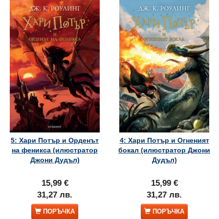
5: Хари Потър и Орденът
4: Хари Потър и Огненият
на феникса (илюстратор
бокал (илюстратор Джони
Джони Дудъл)
Дудъл)
15,99 €
15,99 €
31,27 лв.
31,27 лв.
ПОРЪЧКА
ПОРЪЧКА