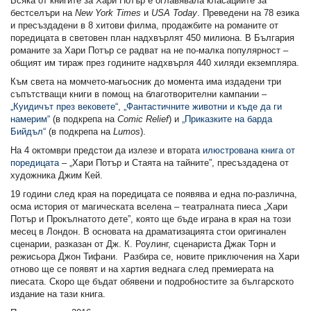
Всяка от книгите за Хари Потър е оглавявала класациите за
бестселъри на
New York Times
и
USA Today
. Преведени на 78 езика
и пресъздадени в 8 хитови филма, продажбите на романите от
поредицата в световен план надхвърлят 450 милиона. В България
романите за Хари Потър се радват на не по-малка популярност –
общият им тираж през годините надхвърля 440 хиляди екземпляра.
Към света на момчето-магьосник до момента има издадени три
съпътстващи книги в помощ на благотворителни кампании –
„Куидичът през вековете“
,
„Фантастичните животни и къде да ги
намерим“
(в подкрепа на
Comic Relief
) и
„Приказките на барда
Бийдъл“
(в подкрепа на
Lumos
).
На 4 октомври предстои да излезе и втората
илюстрована книга от
поредицата
– „Хари Потър и Стаята на тайните”, пресъздадена от
художника Джим Кей.
19 години след края на поредицата се появява и една по-различна,
осма история от магическата вселена – театралната пиеса „Хари
Потър и Прокълнатото дете”, която ще бъде играна в края на този
месец в Лондон. В основата на драматизацията стои оригинален
сценарии, разказан от Дж. К. Роулинг, сценариста Джак Торн и
режисьора Джон Тифани. Разбира се, новите приключения на Хари
отново ще се появят и на хартия веднага след премиерата на
пиесата. Скоро ще бъдат обявени и подробностите за българското
издание на тази книга.