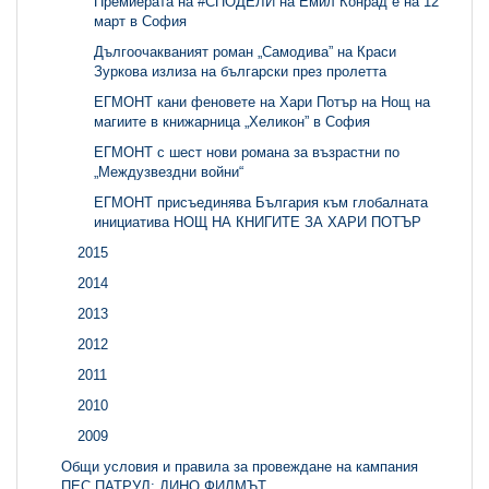
Премиерата на #СПОДЕЛИ на Емил Конрад е на 12
март в София
Дългоочакваният роман „Самодива” на Краси
Зуркова излиза на български през пролетта
ЕГМОНТ кани феновете на Хари Потър на Нощ на
магиите в книжарница „Хеликон” в София
ЕГМОНТ с шест нови романа за възрастни по
„Междузвездни войни“
ЕГМОНТ присъединява България към глобалната
инициатива НОЩ НА КНИГИТЕ ЗА ХАРИ ПОТЪР
2015
2014
2013
2012
2011
2010
2009
Общи условия и правила за провеждане на кампания
ПЕС ПАТРУЛ: ДИНО ФИЛМЪТ