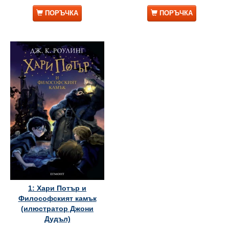
ПОРЪЧКА
ПОРЪЧКА
1: Хари Потър и
Философският камък
(илюстратор Джони
Дудъл)