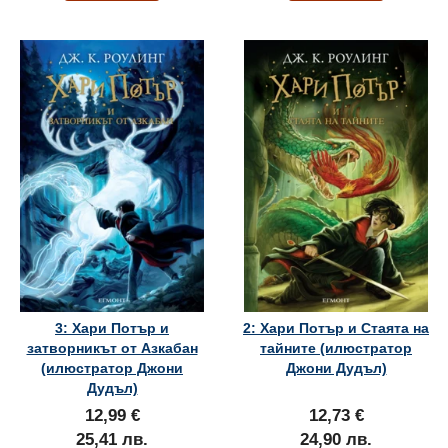
3: Хари Потър и
2: Хари Потър и Стаята на
затворникът от Азкабан
тайните (илюстратор
(илюстратор Джони
Джони Дудъл)
Дудъл)
12,99 €
12,73 €
25,41 лв.
24,90 лв.