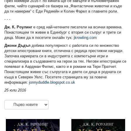
През ноември 2016 г. по кината ще се завърти и пълнометражен
филм, чийто сценарий се базира на „Фантастични животни и къде
да ги намерим“ с Еди Редмейн и Колин Фарел в главните роли.
- - -
Дж. К. Роулинг
е сред най-четените писатели на всички времена.
Понастоящем тя живее в Единбург с втория си съпруг и трите си
деца. Може да я посетите онлайн тук:
jkrowling.com
Джони Дъдъл
добива популярност с работата си по множество
детски илюстровани книги, отличена с редица престижни награди.
Започва кариерата си в индустрията с компютърни игри и
специализира в създаването на герои за тях. Негови илюстрации се
появяват в Аардман Филмс, както и в романи на Тери Пратчет.
Понастоящем живее със съпругата и двете си деца в родната си
къща в Северен Уелс. Посетете страницата му за повече
информация:
jonnyduddle.blogspot.co.uk
25 юли 2016