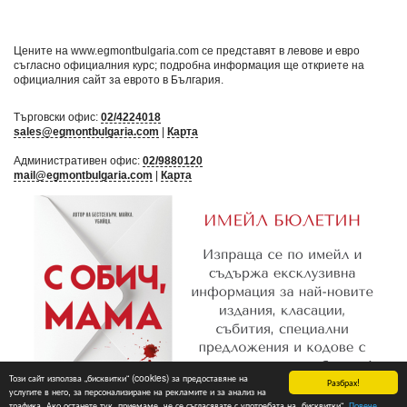
Цените на www.egmontbulgaria.com се представят в левове и евро
съгласно официалния курс; подробна информация ще откриете на
официалния сайт за еврото в България
.
Търговски офис:
02/4224018
sales@egmontbulgaria.com
|
Карта
Административен офис:
02/9880120
mail@egmontbulgaria.com
|
Карта
Този сайт използва „бисквитки“ (cookies) за предоставяне на
Разбрах!
услугите в него, за персонализиране на рекламите и за анализ на
трафика. Ако останете тук, приемаме, че се съгласявате с употребата на „бисквитки“.
Повече