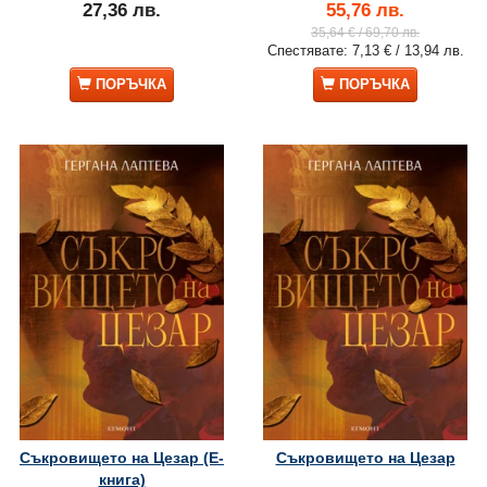
27,36 лв.
55,76 лв.
35,64 €
/ 69,70 лв.
Спестявате:
7,13 €
/ 13,94 лв.
ПОРЪЧКА
ПОРЪЧКА
Съкровището на Цезар (Е-
Съкровището на Цезар
книга)