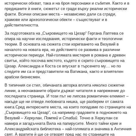
исторически обхват, така и на броя персонажи и събития. Както и в
предишните ѝ книги, сюжетът се гради върху реални исторически
факти. Всички описани места – независимо дали са сгради,
храмове или археологически обекти – съществуват и в
действителността.
За подготовката на „Съкровището на Цезар“ Гергана Лаптева се
опира на научни изследвания, исторически факти и теологични
теории. В основата на сюжета стои изригването на Везувий в
началото на новата ера, но действието се развива в различни
исторически периоди. Най-голямата мистерия в романа е древен
свитък, който посочва мястото, където е скрито съкровището на
Цезар. Александра и Коста се впускат в търсенето му… но по
следите им са и представители на Ватикана, както и влиятелен
арабски бизнесмен.
В типичния си стил, обичаната авторка вплита няколко сюжетни
линии, а неочакваните обрати държат читателя в напрежение до
последната страница. И този път не липсва романтичен елемент –
накъде ще ни отведе любовната нишка, ще разберем от самата
книга.Сред интересните места, на които попадаме по страниците на
„Съкровището на Цезар“, са например градовете в подножието на
Везувий –
Херкулан
,
Помпей
и
Стабий
. Точно в Херкулан се
намира и загадъчната Вила на папирусите. Много тайни крие и
Александрийската библиотека – най-голямата и значима в Античния
свят. А вратите ѝ ще се отворят пред нас по страниците на