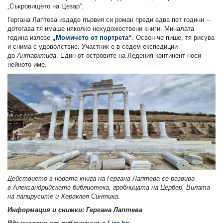
„Съкровището на Цезар“.
Гергана Лаптева издаде първия си роман преди едва пет години –
дотогава тя имаше няколко нехудожествени книги. Миналата
година излезе
„Момичето от портрета“
. Освен че пише, тя рисува
и снима с удоволствие. Участник е в седем експедиции
до
Антарктида
. Един от островите на Ледения континент носи
нейното име.
Действието в новата книга на Гергана Лаптева се развива
в Александрийската библиотека, гробницата на Цербер, Вилата
на папирусите и Хераклея Синтика.
Информация и снимки: Гергана Лаптева