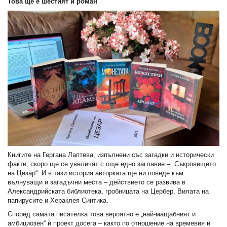
Това ще е шестият ѝ роман
Книгите на Гергана Лаптева, изпълнени със загадки и исторически
факти, скоро ще се увеличат с още едно заглавие – „Съкровището
на Цезар“. И в тази история авторката ще ни поведе към
вълнуващи и загадъчни места – действието се развива в
Александрийската библиотека, гробницата на Цербер, Вилата на
папирусите и Хераклея Синтика.
Според самата писателка това вероятно е „най-мащабният и
амбициозен“ ѝ проект досега – както по отношение на времевия и