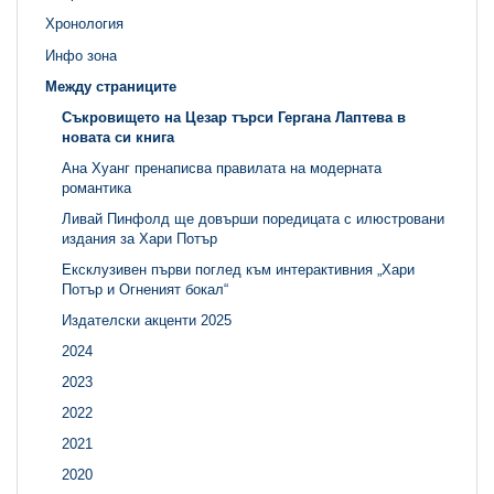
Хронология
Инфо зона
Между страниците
Съкровището на Цезар търси Гергана Лаптева в
новата си книга
Ана Хуанг пренаписва правилата на модерната
романтика
Ливай Пинфолд ще довърши поредицата с илюстровани
издания за Хари Потър
Ексклузивен първи поглед към интерактивния „Хари
Потър и Огненият бокал“
Издателски акценти 2025
2024
2023
2022
2021
2020