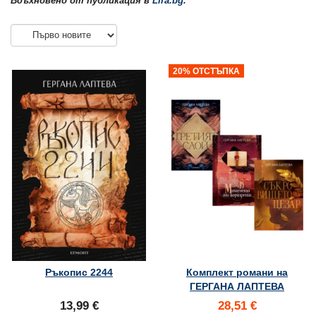
Вдъхновено от публикация в
Lira.bg
.
20% ОТСТЪПКА
Ръкопис 2244
Комплект романи на
ГЕРГАНА ЛАПТЕВА
13,99 €
28,51 €