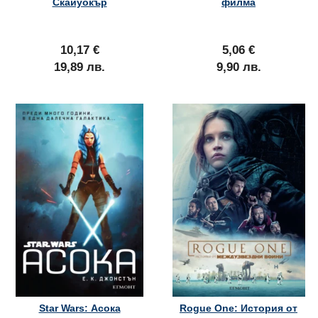
Скайуокър
филма
10,17 €
5,06 €
19,89 лв.
9,90 лв.
Star Wars: Асока
Rogue One: История от