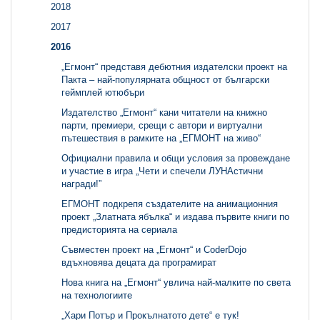
2018
2017
2016
„Егмонт“ представя дебютния издателски проект на
Пакта – най-популярната общност от български
геймплей ютюбъри
Издателство „Егмонт“ кани читатели на книжно
парти, премиери, срещи с автори и виртуални
пътешествия в рамките на „ЕГМОНТ на живо“
Официални правила и общи условия за провеждане
и участие в игра „Чети и спечели ЛУНАстични
награди!”
ЕГМОНТ подкрепя създателите на анимационния
проект „Златната ябълка“ и издава първите книги по
предисторията на сериала
Съвместен проект на „Егмонт“ и CoderDojo
вдъхновява децата да програмират
Нова книга на „Егмонт“ увлича най-малките по света
на технологиите
„Хари Потър и Прокълнатото дете“ е тук!