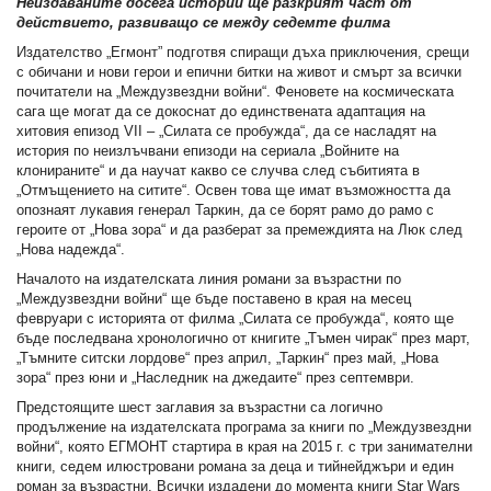
Неиздаваните досега истории ще разкрият част от
действието, развиващо се между седемте филма
Издателство „Егмонт” подготвя спиращи дъха приключения, срещи
с обичани и нови герои и епични битки на живот и смърт за всички
почитатели на „Междузвездни войни“. Феновете на космическата
сага ще могат да се докоснат до единствената адаптация на
хитовия епизод VII – „Силата се пробужда“, да се насладят на
история по неизлъчвани епизоди на сериала „Войните на
клонираните“ и да научат какво се случва след събитията в
„Отмъщението на ситите“. Освен това ще имат възможността да
опознаят лукавия генерал Таркин, да се борят рамо до рамо с
героите от „Нова зора“ и да разберат за премеждията на Люк след
„Нова надежда“.
Началото на издателската линия романи за възрастни по
„Междузвездни войни“ ще бъде поставено в края на месец
февруари с историята от филма „Силата се пробужда“, която ще
бъде последвана хронологично от книгите „Тъмен чирак“ през март,
„Тъмните ситски лордове“ през април, „Таркин“ през май, „Нова
зора“ през юни и „Наследник на джедаите“ през септември.
Предстоящите шест заглавия за възрастни са логично
продължение на издателската програма за книги по „Междузвездни
войни“, която ЕГМОНТ стартира в края на 2015 г. с три занимателни
книги, седем илюстровани романа за деца и тийнейджъри и един
роман за възрастни. Всички издадени до момента книги Star Wars