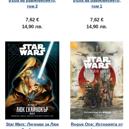
ръба на равновесието,
ръба на равновесието,
том 2
том 1
7,62 €
7,62 €
14,90 лв.
14,90 лв.
Star Wars: Легенди за Люк
Rogue One: Историята от