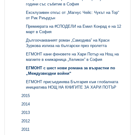
години със събитие в София
Ексклузивен откъс от „Магнус Чейс: Чукът на Тор“
от Рик Риърдън
Премиерата на #СПОДЕЛИ на Емил Конрад е на 12
март в София
Дългоочакваният роман „Самодива” на Краси
Зуркова излиза на български през пролетта
ЕГМОНТ кани феновете на Хари Потър на Нощ на
магиите в книжарница „Хеликон” в София
ЕГМОНТ с шест нови романа за възрастни по
„Междузвездни войни“
ЕГМОНТ присъединява България към глобалната
инициатива НОЩ НА КНИГИТЕ ЗА ХАРИ ПОТЪР
2015
2014
2013
2012
2011