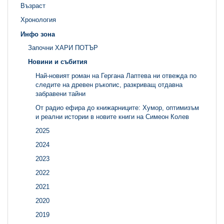
Възраст
Хронология
Инфо зона
Започни ХАРИ ПОТЪР
Новини и събития
Най-новият роман на Гергана Лаптева ни отвежда по
следите на древен ръкопис, разкриващ отдавна
забравени тайни
От радио ефира до книжарниците: Хумор, оптимизъм
и реални истории в новите книги на Симеон Колев
2025
2024
2023
2022
2021
2020
2019