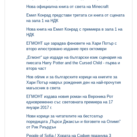
Нова официална книга от света на Minecraft
Емил Конрад представи третата си книга от сцената
на зала 1 на НДК
Нова книга на Емил Конрад с премиера в зала 1 на
НДК
ЕГМОНТ ще зарадва феновете на Хари Потър с
второ илюстровано издание през октомври
„Егмонт“ ще издаде на български език сценария на
пиесата Harry Potter and the Cursed Child - първа и
втора част
Нов облик и за българските корици на книгите за
Хари Потър навръх рождения ден на най-прочутия
магьосник в света
ЕГМОНТ издава новия роман на Вероника Рот
едновременно със световната премиера на 17
януари 2017 г.
Нови корици за читателите на бестселър
поредицата „Пърси Джаксън и боговете на Олимп”
от Рик Риърдън
People of Sofia / Хората на София празнува 3