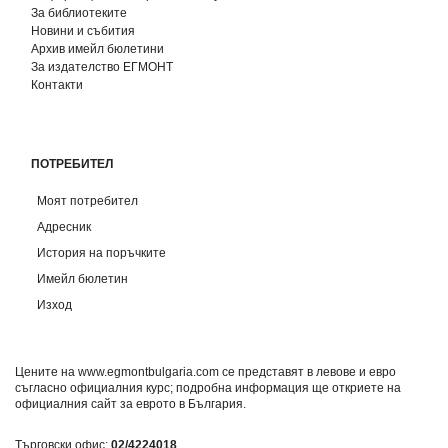
За библиотеките
Новини и събития
Архив имейл бюлетини
За издателство ЕГМОНТ
Контакти
ПОТРЕБИТЕЛ
Моят потребител
Адресник
История на поръчките
Имейл бюлетин
Изход
Цените на www.egmontbulgaria.com се представят в левове и евро
съгласно официалния курс; подробна информация ще откриете на
официалния сайт за еврото в България
.
Търговски офис:
02/4224018