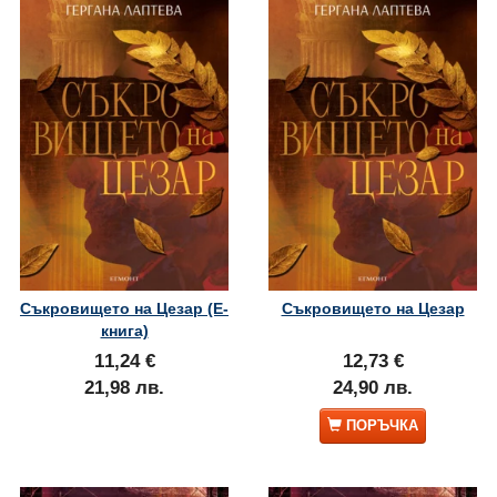
Съкровището на Цезар (Е-
Съкровището на Цезар
книга)
11,24 €
12,73 €
21,98 лв.
24,90 лв.
ПОРЪЧКА