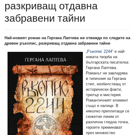
разкриващ отдавна
забравени тайни
Най-новият роман на Гергана Лаптева ни отвежда по следите на
древен ръкопис, разкриващ отдавна забравени тайни
„Ръкопис 2244“
е най-
новата творба на
българската писателка
Гергана Лаптева.
Романът ни завладява
в типичния за Гергана
стил, изобилстващ от
исторически факти,
трилър и мистерия.
Романтичният елемент
също е налице. В
няколко преплитащи се
сюжетни линии от
различна гледна точка,
героите преминават
през множество