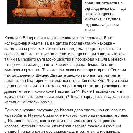
предизвикателства с
една едничка цел – да
разкрият древна
мистерия, затулила
отдавна забравени
тайни.
Каролина Валера е изтъкнат специалист по керамика. Богат
колекционер я наема, за да датира последната му находка –
загадъчен сервиз, какъвто тя не е виждала преди. Героинята се
озовава на пътешествие по следите на древен ръкопис, който крие
тайни за Първото българско царство и произхода на Олга Киевска.
По време на изследването, Каролина среща Никола Костов –
български археолог. Тяхното приключение се простира от Сицилия
чак до далечния Шумен. Двамата заедно започват да разплитат
връзката на България с покръстването на Киевска Рус. Други герои
ще направят всичко възможно, за да възпрепятстват разкриването
древните тайни, които крие Ръкопис 2244. Кой е Ръководителя и
каква е неговата роля в историята? Това е поредната загадка в този
изпълнен мистерии роман.
Едно вълнуващо пътуване до Италия дава тласък на написването
на творбата. Именно Сицилия е мястото, което вдъхновява Гергана:
„..Италия е страна, която винаги е носила за мен усещане за
красота, история и тайни, скрити зад старите фасади и каменни
улици. Тя е като кутия със съкровища, в която винаги откриваш