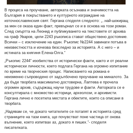
В процеса на проучване, авторката осъзнава и значимостта на
България в покръстването и културното изграждане на
източнославянския свят. Гергана споделя следното: „..най-шокиращ
за мен се оказа един факт, превърнал се и в основа на този роман.
След смъртта на Леонид и публикуването на текстовете от архива
на граф Уваров, цели 2243 ръкописа стават обществено достояние.
Всички – с изключение на един. Ръкопис №2244 завинаги потъва в
неизвестността и изчезва безследно за историята. А с него – и
истината за княгиня Елена-Олга.“
„Ръкопис 2244“ изобилства от исторически факти, както и от реални
исторически личности, което подлага Гергана на огромно изпитание
по време на творческия процес. Написването на романа е
неизменно съпроводено от задълбочено проучване на миналото. За
да бъде творбата максимално достоверна, Лаптева е прочела
огромен архив, съдържащ научи трудове и факти. Авторката се е
консултирала с множество историци, археолози, и архивисти.
Гергана лично е посетила местата и обектите, които са описани в
творбата.
„Надявам се, че докато читателите се потапят в историята сред
страниците на тази книга, ще почувстват поне частица от онова
вълнение, което изпитвах аз, докато я пишех.“- споделя
писателката.