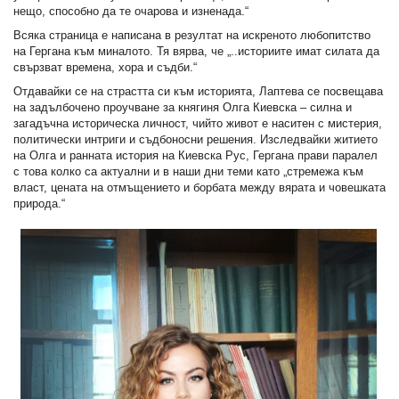
нещо, способно да те очарова и изненада.“
Всяка страница е написана в резултат на искреното любопитство
на Гергана към миналото. Тя вярва, че „..историите имат силата да
свързват времена, хора и съдби.“
Отдавайки се на страстта си към историята, Лаптева се посвещава
на задълбочено проучване за княгиня Олга Киевска – силна и
загадъчна историческа личност, чийто живот е наситен с мистерия,
политически интриги и съдбоносни решения. Изследвайки житието
на Олга и ранната история на Киевска Рус, Гергана прави паралел
с това колко са актуални и в наши дни теми като „стремежа към
власт, цената на отмъщението и борбата между вярата и човешката
природа.“