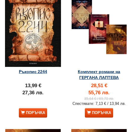
Ръкопис 2244
Комплект романи на
ГЕРГАНА ЛАПТЕВА
13,99 €
28,51 €
27,36 лв.
55,76 лв.
35,64 €
/ 69,70 лв.
Спестявате:
7,13 €
/ 13,94 лв.
ПОРЪЧКА
ПОРЪЧКА