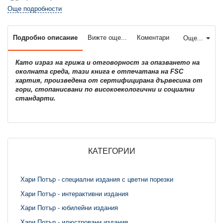
Още подробности
Подробно описание
Вижте още...
Коментари
Още...
Като израз на грижа и отговорност за опазването на
околната среда, тази книга е отпечатана на FSC
хартия, произведена от сертифицирана дървесина от
гори, стопанисвани по високоекологични и социални
стандарти.
КАТЕГОРИИ
Хари Потър - специални издания с цветни порезки
Хари Потър - интерактивни издания
Хари Потър - юбилейни издания
Хари Потър - илюстровани издания