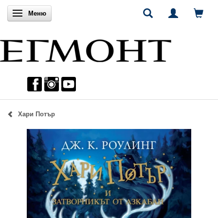
Включи навигацията
Меню
Хари Потър