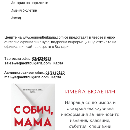
История на поръчките
Имейл бюлетин
Изход
Цените на www.egmontbulgaria.com се представят в левове и евро
съгласно официалния курс; подробна информация ще откриете на
официалния сайт за еврото в България
.
Търговски офис:
02/4224018
sales@egmontbulgaria.com
|
Карта
Административен офис:
02/9880120
mail@egmontbulgaria.com
|
Карта