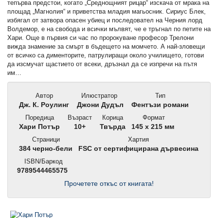
тепърва предстои, когато „Среднощният рицар“ изскача от мрака на
площад „Магнолия“ и приветства младия магьосник. Сириус Блек,
избягал от затвора опасен убиец и последовател на Черния лорд
Волдемор, е на свобода и всички мълвят, че е тръгнал по петите на
Хари. Още в първия си час по пророкуване професор Трелони
вижда знамение за смърт в бъдещето на момчето. А най-зловещи
от всичко са дименторите, патрулиращи около училището, готови
да изсмучат щастието от всеки, дръзнал да се изпречи на пътя
им…
Автор
Илюстратор
Тип
Дж. К. Роулинг
Джони Дудъл
Фентъзи романи
Поредица
Възраст
Корица
Формат
Хари Потър
10+
Твърда
145 x 215 мм
Страници
Хартия
384 черно-бели
FSC от сертифицирана дървесина
ISBN/Баркод
9789544465575
Прочетете откъс от книгата!