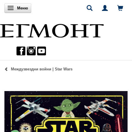
Включи навигацията
Меню
Междузвездни войни | Star Wars