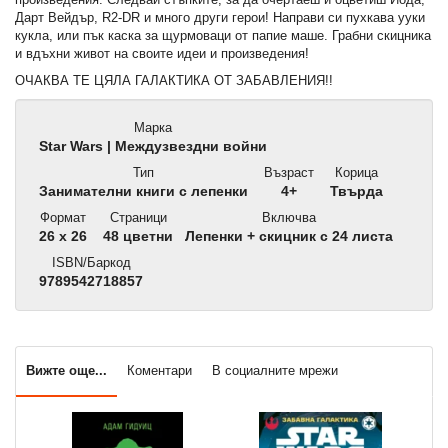
Дарт Вейдър, R2-DR и много други герои! Направи си пухкава ууки
кукла, или пък каска за щурмоваци от папие маше. Грабни скицника
и вдъхни живот на своите идеи и произведения!
ОЧАКВА ТЕ ЦЯЛА ГАЛАКТИКА ОТ ЗАБАВЛЕНИЯ!!
Марка
Star Wars | Междузвездни войни
Тип
Възраст
Корица
Занимателни книги с лепенки
4+
Твърда
Формат
Страници
Включва
26 x 26
48 цветни
Лепенки + скицник с 24 листа
ISBN/Баркод
9789542718857
Вижте още...
Коментари
В социалните мрежи