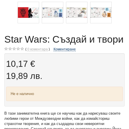
Star Wars: Създай и твори
0
коментара
Коментиране
10,17 €
19,89 лв.
Не е налично
В тази занимателна книга ще се научиш как да нарисуваш своите
любими герои от Междузвездни войни, как да измайсториш
страхотни творения, и как да създадеш свои невероятни
произведения. Следвай стъпките, за да очертаеш и оцветиш Йода,