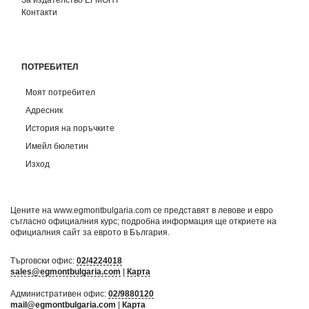
Контакти
ПОТРЕБИТЕЛ
Моят потребител
Адресник
История на поръчките
Имейл бюлетин
Изход
Цените на www.egmontbulgaria.com се представят в левове и евро
съгласно официалния курс; подробна информация ще откриете на
официалния сайт за еврото в България
.
Търговски офис:
02/4224018
sales@egmontbulgaria.com
|
Карта
Административен офис:
02/9880120
mail@egmontbulgaria.com
|
Карта