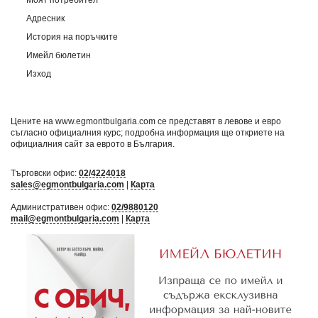
Адресник
История на поръчките
Имейл бюлетин
Изход
Цените на www.egmontbulgaria.com се представят в левове и евро
съгласно официалния курс; подробна информация ще откриете на
официалния сайт за еврото в България
.
Търговски офис:
02/4224018
sales@egmontbulgaria.com
|
Карта
Административен офис:
02/9880120
mail@egmontbulgaria.com
|
Карта