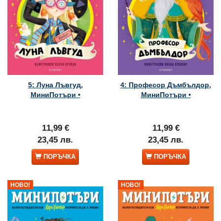
5: Луна Лъвгуд,
4: Професор Дъмбълдор,
МиниПотъри •
МиниПотъри •
11,99 €
11,99 €
23,45 лв.
23,45 лв.
ПОРЪЧКА
ПОРЪЧКА
НОВО!
НОВО!