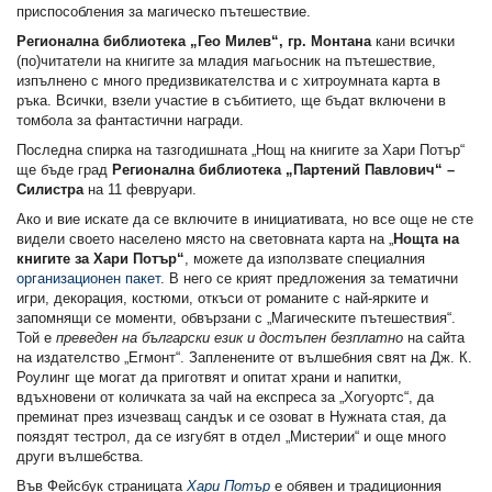
приспособления за магическо пътешествие.
Регионална библиотека „Гео Милев“, гр. Монтана
кани всички
(по)читатели на книгите за младия магьосник на пътешествие,
изпълнено с много предизвикателства и с хитроумната карта в
ръка. Всички, взели участие в събитието, ще бъдат включени в
томбола за фантастични награди.
Последна спирка на тазгодишната „Нощ на книгите за Хари Потър“
ще бъде град
Регионална библиотека „Партений Павлович“ –
Силистра
на 11 февруари.
Ако и вие искате да се включите в инициативата, но все още не сте
видели своето населено място на световната карта на „
Нощта на
книгите за Хари Потър“
, можете да използвате специалния
организационен пакет
. В него се крият предложения за тематични
игри, декорация, костюми, откъси от романите с най-ярките и
запомнящи се моменти, обвързани с „Магическите пътешествия“.
Той е
преведен на български език и достъпен безплатно
на сайта
на издателство „Егмонт“. Запленените от вълшебния свят на Дж. К.
Роулинг ще могат да приготвят и опитат храни и напитки,
вдъхновени от количката за чай на експреса за „Хогуортс“, да
преминат през изчезващ сандък и се озоват в Нужната стая, да
пояздят тестрол, да се изгубят в отдел „Мистерии“ и още много
други вълшебства.
Във Фейсбук страницата
Хари Потър
е обявен и традиционния