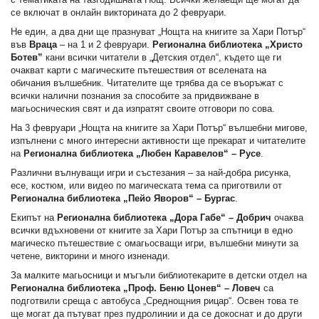
се включат в онлайн викторината до 2 февруари.
Не един, а два дни ще празнуват „Нощта на книгите за Хари Потър“
във
Враца
– на 1 и 2 февруари.
Регионална библиотека „Христо
Ботев”
кани всички читатели в „Детския отдел“, където ще ги
очакват карти с магическите пътешествия от вселената на
обичания вълшебник. Читателите ще трябва да се въоръжат с
всички налични познания за способите за придвижване в
магьосническия свят и да изпратят своите отговори по сова.
На 3 февруари „Нощта на книгите за Хари Потър“ вълшебни мигове,
изпълнени с много интересни активности ще прекарат и читателите
на
Регионална библиотека „Любен Каравелов“ – Русе
.
Различни вълнуващи игри и състезания – за най-добра рисунка,
есе, костюм, или видео по магическата тема са приготвили от
Регионална библиотека „Пейо Яворов“ – Бургас
.
Екипът на
Регионална библиотека „Дора Габе“ – Добрич
очаква
всички вдъхновени от книгите за Хари Потър за спътници в едно
магическо пътешествие с омагьосващи игри, вълшебни минути за
четене, викторини и много изненади.
За малките магьосници и мъгъли библиотекарите в детски отдел на
Регионална библиотека „Проф. Беню Цонев“
– Ловеч
са
подготвили среща с автобуса „Среднощния рицар“. Освен това те
ще могат да пътуват през пудролинии и да се докоснат и до други