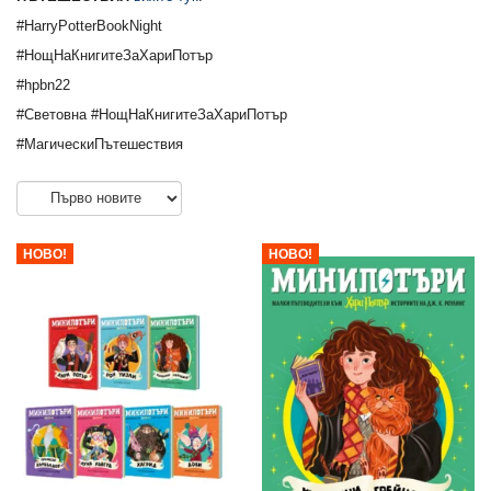
#HarryPotterBookNight
#НощНаКнигитеЗаХариПотър
#hpbn22
#Световна #НощНаКнигитеЗаХариПотър
#МагическиПътешествия
НОВО!
НОВО!