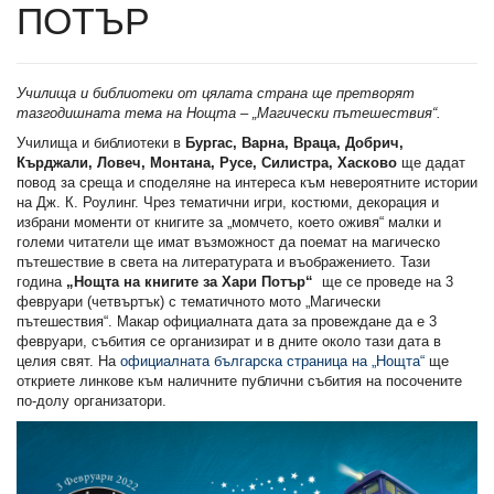
ПОТЪР
Училища и библиотеки от цялата страна ще претворят
тазгодишната тема на Нощта – „Магически пътешествия“.
Училища и библиотеки в
Бургас, Варна, Враца, Добрич,
Кърджали, Ловеч, Монтана, Русе, Силистра, Хасково
ще дадат
повод за среща и споделяне на интереса към невероятните истории
на Дж. К. Роулинг. Чрез тематични игри, костюми, декорация и
избрани моменти от книгите за „момчето, което оживя“ малки и
големи читатели ще имат възможност да поемат на магическо
пътешествие в света на литературата и въображението. Тази
година
„Нощта на книгите за Хари Потър“
ще се проведе на 3
февруари (четвъртък) с тематичното мото „Магически
пътешествия“. Макар официалната дата за провеждане да е 3
февруари, събития се организират и в дните около тази дата в
целия свят. На
официалната българска страница на „Нощта“
ще
откриете линкове към наличните публични събития на посочените
по-долу организатори.