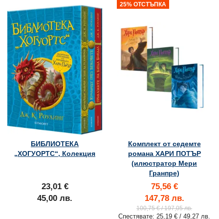
25% ОТСТЪПКА
БИБЛИОТЕКА
Комплект от седемте
„ХОГУОРТС“, Колекция
романа ХАРИ ПОТЪР
(илюстратор Мери
Гранпре)
23,01 €
75,56 €
45,00 лв.
147,78 лв.
100,75 €
/ 197,05 лв.
Спестявате:
25,19 €
/ 49,27 лв.