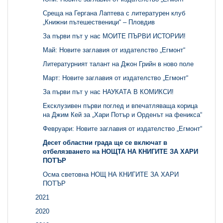
Среща на Гергана Лаптева с литературен клуб
„Книжни пътешественици“ – Пловдив
За първи път у нас МОИТЕ ПЪРВИ ИСТОРИИ!
Май: Новите заглавия от издателство „Егмонт“
Литературният талант на Джон Грийн в ново поле
Март: Новите заглавия от издателство „Егмонт“
За първи път у нас НАУКАТА В КОМИКСИ!
Ексклузивен първи поглед и впечатляваща корица
на Джим Кей за „Хари Потър и Орденът на феникса“
Февруари: Новите заглавия от издателство „Егмонт“
Десет областни града ще се включат в
отбелязването на НОЩТА НА КНИГИТЕ ЗА ХАРИ
ПОТЪР
Осма световна НОЩ НА КНИГИТЕ ЗА ХАРИ
ПОТЪР
2021
2020