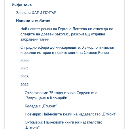
Инфо зона
Започни ХАРИ ПОТЪР
Новини и събития
Най-новият роман на Гергана Лаптева ни отвежда по
следите на древен ръкопис, разкриващ отдавна
забравени тайни
От радио ефира до книжарниците: Хумор, оптимизъм
и реални истории в новите книги на Симеон Колев
2025
2024
2023
2022
Отбелязваме 75 години чичо Скрудж със
„Завръщане в Клондайк“
Коледа с „Егмонт“
Ноември: Най-новите книги на издателство „Егмонт“
Октомври: Най-новите книги на издателство
„Егмонт“