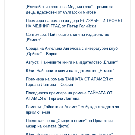
„Елизабет и тронът на Медния град“ – роман за
деца, вдъхновен от български митове
Премиера на романа за деца ЕЛИЗАБЕТ И ТРОНЪТ
НА МЕДНИЯ ГРАД от Петър Голийски
Септември: Най-новите книги на издателство
„Егмонт“
Среща на Ангелина Ангелова с литературен клуб
„Орбита“ – Варна
Август: Най-новите книги на издателство „Егмонт“
Юли: Най-новите книги на издателство „Егмонт“
Премиера на романа ТАЙНАТА ОТ АПАМЕЯ от
Гергана Лаптева – София
Пловдивска премиера на романа ТАЙНАТА ОТ
АПАМЕЯ от Гергана Лаптева
Романът „Тайната от Апамея“ събужда жаждата за
приключения
Представяне на „Сърцето помни“ на Пролетния
базар на книгата (фото)
Юни: Новите заглавия от издателство „Егмонт“