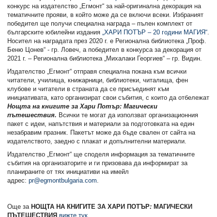
конкурс на издателство „Егмонт“ за най-оригинална декорация на
тематичните прояви, в който може да се включи всеки. Избраният
победител ще получи специална награда – пълен комплект от
българските юбилейни издания
„ХАРИ ПОТЪР – 20 години МАГИЯ“
.
Носител на наградата през 2020 г. е Регионална библиотека „Проф.
Беню Цонев“ - гр. Ловеч, а победител в конкурса за декорация от
2021 г. – Регионална библиотека „Михалаки Георгиев“ – гр. Видин.
Издателство „Егмонт“ отправя специална покана към всички
читатели, училища, книжарници, библиотеки, читалища, фен
клубове и читатели в страната да се присъединят към
инициативата, като организират свои събития, с които да отбележат
Нощта на книгите за Хари Потър: Магически
пътешествия.
Всички те могат да използват организационния
пакет с идеи, напътствия и материали за подготовката на един
незабравим празник. Пакетът може да бъде свален от сайта на
издателството, заедно с плакат и допълнителни материали.
Издателство „Егмонт“ ще споделя информация за тематичните
събития на организаторите и ги призовава да информират за
планираните от тях инициативи на имейл
адрес:
pr@egmontbulgaria.com
.
Още за
НОЩТА НА КНИГИТЕ ЗА ХАРИ ПОТЪР
:
МАГИЧЕСКИ
ПЪТЕШЕСТВИЯ
вижте тук
.