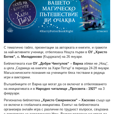
С тематично табло, презентации за авторката и книгите, и грамоти
за най-активните ученици, отбелязаха Нощта първи в
ОУ „Христо
Ботев“, с. Миладиново
(Кърджали) на 26 януари.
Библиотеката към
ОУ „Добри Чинтулов“ – Варна
обяви не „Нощ“,
а цяла „Седмица на книгите за Хари Потър“ в периода 24-28 януари.
Магьосническите познания на учениците бяха тествани в редица
игри и викторини.
Вълшебниците от Варна ще могат да се включат в отбелязването
на инициативата и в
Народно читалище „Просвета - 1927“
на 3
февруари.
Регионална библиотека
„Христо Смирненски“ – Хасково
също ще
се включи в глобалната инициатива. Екипът на библиотеката
организира онлайн игра с различни по трудност въпроси, свързана
с тематиката на тазгодишната Нощ. Всички желаещи ще могат да