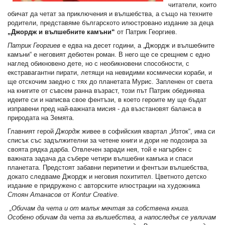
читатели, които
обичат да четат за приключения и вълшебства, а също на техните
родители, представяме българското илюстровано издание за деца
„Джордж и вълшебните камъни“
от Патрик Георгиев.
Патрик Георгиев
е едва на десет години, а „Джордж и вълшебните
камъни“ е неговият дебютен роман. В него ще се срещнем с едно
наглед обикновено дете, но с необикновени способности, с
екстравагантни пирати, летящи на невидими космически кораби, и
ще отскочим заедно с тях до планетата Мурис. Запленен от света
на книгите от съвсем ранна възраст, този път Патрик обединява
идеите си и написва свое фентъзи, в което героите му ще бъдат
изправени пред най-важната мисия - да възстановят баланса в
природата на Земята.
Главният герой
Джордж
живее в софийския квартал „Изток“, има си
списък със задължителни за четене книги и дори не подозира за
своята рядка дарба. Отвлечен заради нея, той е нагърбен с
важната задача да събере четири вълшебни камъка и спаси
планетата. Предстоят забавни перипетии и фентъзи вълшебства,
докато следваме Джордж и неговия похитител. Цветното детско
издание е придружено с авторските илюстрации на художника
Стоян Атанасов
от
Kontur Creative
.
„Обичам да чета и от малък мечтая за собствена книга.
Особено обичам да чета за вълшебства, а напоследък се увличам