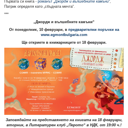
Първата си книга -
романът
„Джордж и вълшебните камъни“
,
Патрик определя като „сбъдната мечта“.
***
„Джордж и вълшебните камъни“
От понеделник, 10 февруари, в
предварителни поръчки на
www.egmontbulgaria.com
Ще откриете в книжарниците от 18 февруари.
Заповядайте на представянето на книгата на 18 февруари,
вторник, в Литературен клуб „Перото“ в НДК, от 19:00 ч.!