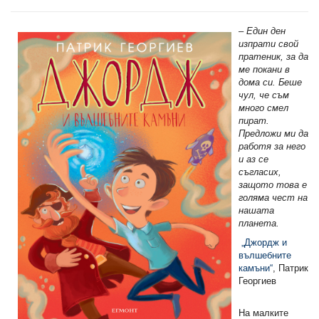
– Един ден
изпрати свой
пратеник, за да
ме покани в
дома си. Беше
чул, че съм
много смел
пират.
Предложи ми да
работя за него
и аз се
съгласих,
защото това е
голяма чест на
нашата
планета.
„Джордж и
вълшебните
камъни“
, Патрик
Георгиев
На малките