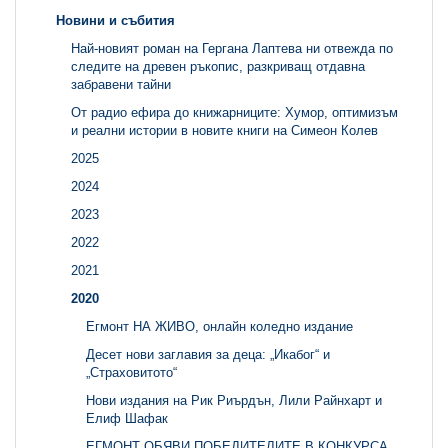
Новини и събития
Най-новият роман на Гергана Лаптева ни отвежда по
следите на древен ръкопис, разкриващ отдавна
забравени тайни
От радио ефира до книжарниците: Хумор, оптимизъм
и реални истории в новите книги на Симеон Колев
2025
2024
2023
2022
2021
2020
Егмонт НА ЖИВО, онлайн коледно издание
Десет нови заглавия за деца: „Икабог“ и
„Страховитото“
Нови издания на Рик Риърдън, Лили Райнхарт и
Елиф Шафак
ЕГМОНТ ОБЯВИ ПОБЕДИТЕЛИТЕ В КОНКУРСА