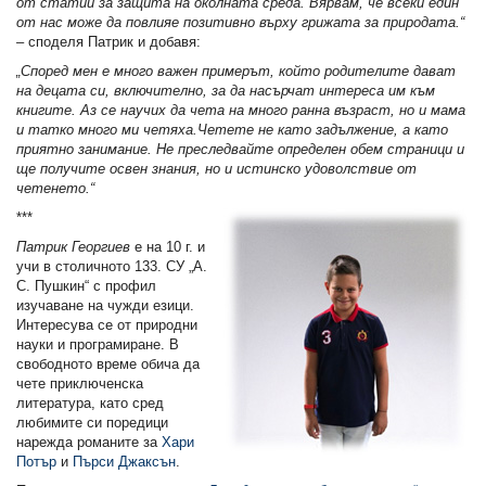
от статии за защита на околната среда. Вярвам, че всеки един
от нас може да повлияе позитивно върху грижата за природата.“
–
споделя Патрик и добавя:
„Според мен е много важен примерът, който родителите дават
на децата си, включително, за да насърчат интереса им към
книгите. Аз се научих да чета на много ранна възраст, но и мама
и татко много ми четяха.Четете не като задължение, а като
приятно занимание. Не преследвайте определен обем страници и
ще получите освен знания, но и истинско удоволствие от
четенето.“
***
Патрик Георгиев
е на 10 г. и
учи в столичното 133. СУ „А.
С. Пушкин“ с профил
изучаване на чужди езици.
Интересува се от природни
науки и програмиране. В
свободното време обича да
чете приключенска
литература, като сред
любимите си поредици
нарежда романите за
Хари
Потър
и
Пърси Джаксън
.