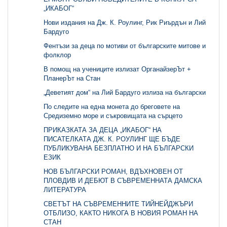
„ИКАБОГ“
Нови издания на Дж. К. Роулинг, Рик Риърдън и Лий
Бардуго
Фентъзи за деца по мотиви от българските митове и
фолклор
В помощ на учениците излизат ОрганайзерЪт +
ПланерЪт на Стан
„Деветият дом“ на Лий Бардуго излиза на български
По следите на една монета до бреговете на
Средиземно море и съкровищата на сърцето
ПРИКАЗКАТА ЗА ДЕЦА „ИКАБОГ“ НА
ПИСАТЕЛКАТА ДЖ. К. РОУЛИНГ ЩЕ БЪДЕ
ПУБЛИКУВАНА БЕЗПЛАТНО И НА БЪЛГАРСКИ
ЕЗИК
НОВ БЪЛГАРСКИ РОМАН, ВДЪХНОВЕН ОТ
ПЛОВДИВ И ДЕБЮТ В СЪВРЕМЕННАТА ДАМСКА
ЛИТЕРАТУРА
СВЕТЪТ НА СЪВРЕМЕННИТЕ ТИЙНЕЙДЖЪРИ
ОТБЛИЗО, КАКТО НИКОГА В НОВИЯ РОМАН НА
СТАН