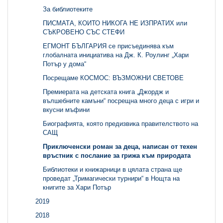
За библиотеките
ПИСМАТА, КОИТО НИКОГА НЕ ИЗПРАТИХ или
СЪКРОВЕНО СЪС СТЕФИ
ЕГМОНТ БЪЛГАРИЯ се присъединява към
глобалната инициатива на Дж. К. Роулинг „Хари
Потър у дома“
Посрещаме КОСМОС: ВЪЗМОЖНИ СВЕТОВЕ
Премиерата на детската книга „Джордж и
вълшебните камъни“ посрещна много деца с игри и
вкусни мъфини
Биографията, която предизвика правителството на
САЩ
Приключенски роман за деца, написан от техен
връстник с послание за грижа към природата
Библиотеки и книжарници в цялата страна ще
проведат „Тримагически турнири“ в Нощта на
книгите за Хари Потър
2019
2018