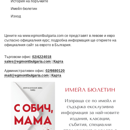
История на поръчките
Имейл бюлетин
Изход
Цените на www.egmontbulgaria.com се представят в левове и евро
съгласно официалния курс; подробна информация ще откриете на
официалния сайт за еврото в България
.
Търговски офис:
02/4224018
sales@egmontbulgaria.com
|
Карта
Административен офис:
02/9880120
mail@egmontbulgaria.com
|
Карта