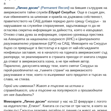
а
именно
„Лично досие“
(
Permanent
Record
)
на бившия сътрудник на
американските тайни служби
Едуард Сноудън
.
Още в същия ден,
към обвиненията за шпионаж и кражба на държавна собственост,
правителството на САЩ добавя поредно дело срещу Сноудън - за
нарушаване на служебни споразумения, задължаващи го да не
огласява секретна информация за дейността, която е извършвал.
Отново става дума за информация, сериозно уронваща престижа
на
Агенцията за национална сигурност
(АНС) и
Централното
разузнавателно управление
(ЦРУ) на САЩ. Мемоарите на Сноудън
бързо се превръщат в бестселър и в едно от най-обсъжданите
нонфикшън заглавия, но в началото на годината американският съд
разпореди, че реализираните в страната приходи от книгата следва
да отиват в американската хазна, а не при нейния автор.
Паралелно, дискусията между тези, които смятат Сноудън за
герой-разобличител на „тъмните страни“ на американското
разузнаване и тези, които го възприемат като предател и търсач на
слава, не стихва.
Герой или изменник? Живот в търсене на истина и
справедливост, или в търсене на популярност и производните
от нея дивиденти?
Мемоарите „Лично досие“
излизат у нас на 22 февруари с логото
на издателство „Егмонт“. Книгата се състои от три части, в които за
първи път Сноудън разкрива детайли от личния си живот на „момче