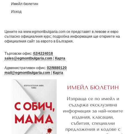
Имейл бюлетин
Изход
Цените на www.egmontbulgaria.com се представят в левове и евро
съгласно официалния курс; подробна информация ще откриете на
официалния сайт за еврото в България
.
Търговски офис:
02/4224018
sales@egmontbulgaria.com
|
Карта
Административен офис:
02/9880120
mail@egmontbulgaria.com
|
Карта