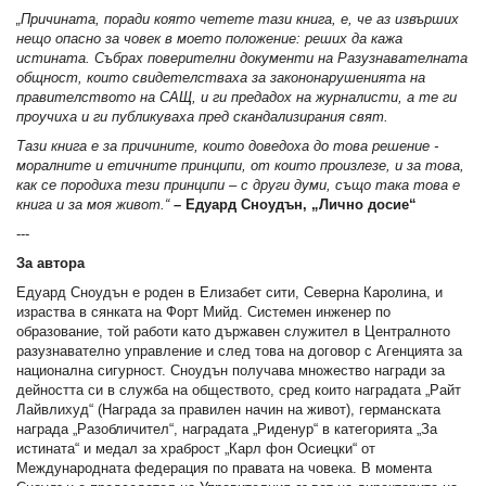
„Причината, поради която четете тази книга, е, че аз извърших
нещо опасно за човек в моето положение: реших да кажа
истината. Събрах поверителни документи на Разузнавателната
общност, които свидетелстваха за закононарушенията на
правителството на САЩ, и ги предадох на журналисти, а те ги
проучиха и ги публикуваха пред скандализирания свят.
Тази книга е за причините, които доведоха до това решение -
моралните и етичните принципи, от които произлезе, и за това,
как се породиха тези принципи – с други думи, също така това е
книга и за моя живот.“
–
Едуард Сноудън, „Лично досие“
---
За автора
Едуард Сноудън е роден в Елизабет сити, Северна Каролина, и
израства в сянката на Форт Мийд. Системен инженер по
образование, той работи като държавен служител в Централното
разузнавателно управление и след това на договор с Агенцията за
национална сигурност. Сноудън получава множество награди за
дейността си в служба на обществото, сред които наградата „Райт
Лайвлихуд“ (Награда за правилен начин на живот), германската
награда „Разобличител“, наградата „Риденур“ в категорията „За
истината“ и медал за храброст „Карл фон Осиецки“ от
Международната федерация по правата на човека. В момента