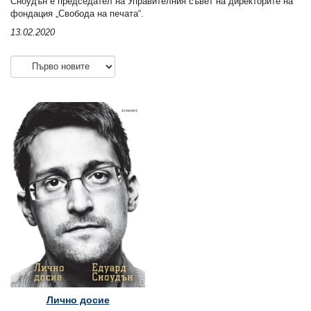
Сноудън е председател на Управителния съвет на директорите на
фондация „Свобода на печата“.
13.02.2020
Лично досие