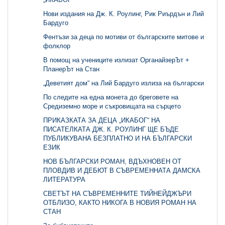
Нови издания на Дж. К. Роулинг, Рик Риърдън и Лий
Бардуго
Фентъзи за деца по мотиви от българските митове и
фолклор
В помощ на учениците излизат ОрганайзерЪт +
ПланерЪт на Стан
„Деветият дом“ на Лий Бардуго излиза на български
По следите на една монета до бреговете на
Средиземно море и съкровищата на сърцето
ПРИКАЗКАТА ЗА ДЕЦА „ИКАБОГ“ НА
ПИСАТЕЛКАТА ДЖ. К. РОУЛИНГ ЩЕ БЪДЕ
ПУБЛИКУВАНА БЕЗПЛАТНО И НА БЪЛГАРСКИ
ЕЗИК
НОВ БЪЛГАРСКИ РОМАН, ВДЪХНОВЕН ОТ
ПЛОВДИВ И ДЕБЮТ В СЪВРЕМЕННАТА ДАМСКА
ЛИТЕРАТУРА
СВЕТЪТ НА СЪВРЕМЕННИТЕ ТИЙНЕЙДЖЪРИ
ОТБЛИЗО, КАКТО НИКОГА В НОВИЯ РОМАН НА
СТАН