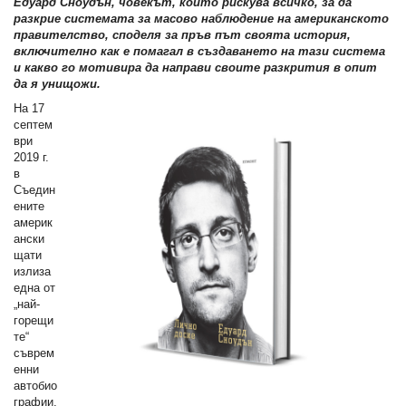
Едуард Сноудън, човекът, който рискува всичко, за да
разкрие системата за масово наблюдение на американското
правителство, споделя за пръв път своята история,
включително как е помагал в създаването на тази система
и какво го мотивира да направи своите разкрития в опит
да я унищожи.
На 17
септем
ври
2019 г.
в
Съедин
ените
америк
ански
щати
излиза
една от
„най-
горещи
те“
съврем
енни
автобио
графии,