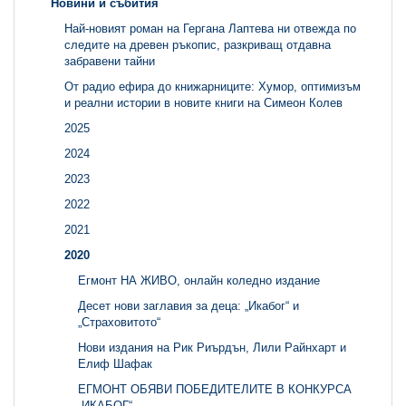
Новини и събития
Най-новият роман на Гергана Лаптева ни отвежда по
следите на древен ръкопис, разкриващ отдавна
забравени тайни
От радио ефира до книжарниците: Хумор, оптимизъм
и реални истории в новите книги на Симеон Колев
2025
2024
2023
2022
2021
2020
Егмонт НА ЖИВО, онлайн коледно издание
Десет нови заглавия за деца: „Икабог“ и
„Страховитото“
Нови издания на Рик Риърдън, Лили Райнхарт и
Елиф Шафак
ЕГМОНТ ОБЯВИ ПОБЕДИТЕЛИТЕ В КОНКУРСА
„ИКАБОГ“