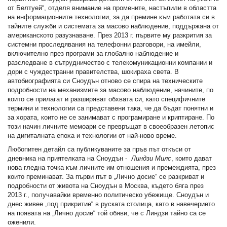
от Белтуей“, отделя внимание на промените, настъпили в областта
на информационните технологии, за да премине към работата си в
тайните служби и системата за масово наблюдение, поддържана от
американското разузнаване. През 2013 г. първите му разкрития за
системни проследявания на телефонни разговори, на имейли,
включително през програми за глобално наблюдение и
разследване в сътрудничество с телекомуникационни компании и
дори с чуждестранни правителства, шокираха света. В
автобиографията си Сноудън отново се спира на техническите
подробности на механизмите за масово наблюдение, начините, по
които се прилагат и разширяват обхвата си, като специфичните
термини и технологии са представени така, че да бъдат понятни и
за хората, които не се занимават с програмиране и криптиране. По
този начин личните мемоари се превръщат в своеобразен летопис
на дигиталната епоха и технологии от най-ново време.
Любопитен детайл са публикуваните за пръв път откъси от
дневника на приятелката на Сноудън -
Линдзи Милс
, които дават
нова гледна точка към личните им отношения и премеждията, през
които преминават. За първи път в „Лично досие“ се разкриват и
подробности от живота на Сноудън в Москва, където бяга през
2013 г., получавайки временно политическо убежище. Сноудън и
днес живее „под прикритие“ в руската столица, като в навечерието
на появата на „Лично досие“ той обяви, че с Линдзи тайно са се
оженили.