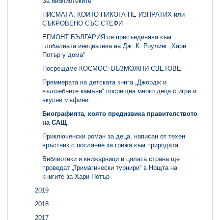
За библиотеките
ПИСМАТА, КОИТО НИКОГА НЕ ИЗПРАТИХ или
СЪКРОВЕНО СЪС СТЕФИ
ЕГМОНТ БЪЛГАРИЯ се присъединява към
глобалната инициатива на Дж. К. Роулинг „Хари
Потър у дома“
Посрещаме КОСМОС: ВЪЗМОЖНИ СВЕТОВЕ
Премиерата на детската книга „Джордж и
вълшебните камъни“ посрещна много деца с игри и
вкусни мъфини
Биографията, която предизвика правителството
на САЩ
Приключенски роман за деца, написан от техен
връстник с послание за грижа към природата
Библиотеки и книжарници в цялата страна ще
проведат „Тримагически турнири“ в Нощта на
книгите за Хари Потър
2019
2018
2017