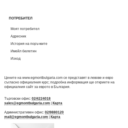
ПОТРЕБИТЕЛ
Моят потребител
Адресник
История на поръчките
Имейл бюлетин
Изход
Цените на www.egmontbulgaria.com се представят в левове и евро
съгласно официалния курс; подробна информация ще откриете на
официалния сайт за еврото в България
.
Търговски офис:
02/4224018
sales@egmontbulgaria.com
|
Карта
Административен офис:
02/9880120
mail@egmontbulgaria.com
|
Карта