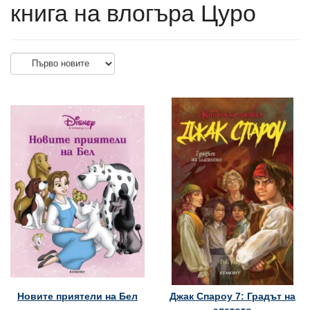
книга на влогъра Цуро
Новите приятели на Бел
Джак Спароу 7: Градът на