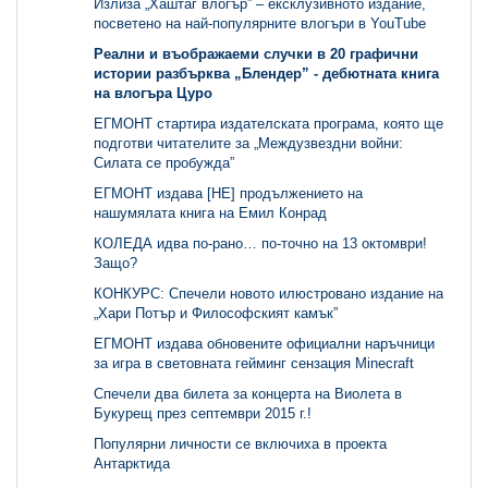
Излиза „Хаштаг влогър” – ексклузивното издание,
посветено на най-популярните влогъри в YouTube
Реални и въображаеми случки в 20 графични
истории разбърква „Блендер” - дебютната книга
на влогъра Цуро
ЕГМОНТ стартира издателската програма, която ще
подготви читателите за „Междузвездни войни:
Силата се пробужда”
ЕГМОНТ издава [НЕ] продължението на
нашумялата книга на Емил Конрад
КОЛЕДА идва по-рано… по-точно на 13 октомври!
Защо?
КОНКУРС: Спечели новото илюстровано издание на
„Хари Потър и Философският камък”
ЕГМОНТ издава обновените официални наръчници
за игра в световната гейминг сензация Minecraft
Спечели два билета за концерта на Виолета в
Букурещ през септември 2015 г.!
Популярни личности се включиха в проекта
Антарктида