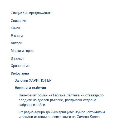
Специални предложения!
Списания
Книги
Е-книги
Автори
Марки и герои
Възраст
Хронология
Инфо зона
Започни ХАРИ ПОТЪР
Новини и събития
Най-новият роман на Гергана Лаптева ни отвежда по
следите на древен ръкопис, разкриващ отдавна
забравени тайни
От радио ефира до книжарниците: Хумор, оптимизъм
и реални истории в новите книги на Симеон Колев