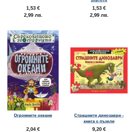
златото
1,53 €
1,53 €
2,99 лв.
2,99 лв.
Огромните океани
Страшните динозаври -
книга с пъзели
2,04 €
9,20 €