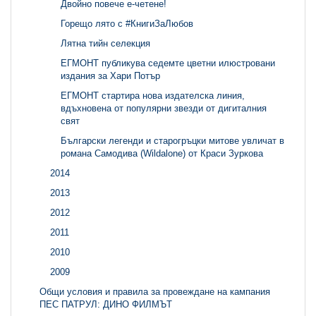
Двойно повече е-четене!
Горещо лято с #КнигиЗаЛюбов
Лятна тийн селекция
ЕГМОНТ публикува седемте цветни илюстровани
издания за Хари Потър
ЕГМОНТ стартира нова издателска линия,
вдъхновена от популярни звезди от дигиталния
свят
Български легенди и старогръцки митове увличат в
романа Самодива (Wildalone) от Краси Зуркова
2014
2013
2012
2011
2010
2009
Общи условия и правила за провеждане на кампания
ПЕС ПАТРУЛ: ДИНО ФИЛМЪТ