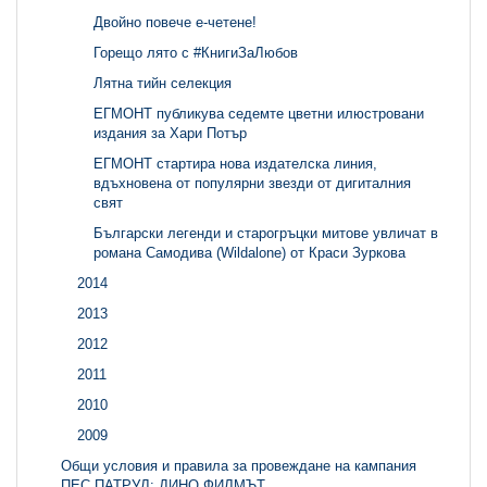
Двойно повече е-четене!
Горещо лято с #КнигиЗаЛюбов
Лятна тийн селекция
ЕГМОНТ публикува седемте цветни илюстровани
издания за Хари Потър
ЕГМОНТ стартира нова издателска линия,
вдъхновена от популярни звезди от дигиталния
свят
Български легенди и старогръцки митове увличат в
романа Самодива (Wildalone) от Краси Зуркова
2014
2013
2012
2011
2010
2009
Общи условия и правила за провеждане на кампания
ПЕС ПАТРУЛ: ДИНО ФИЛМЪТ