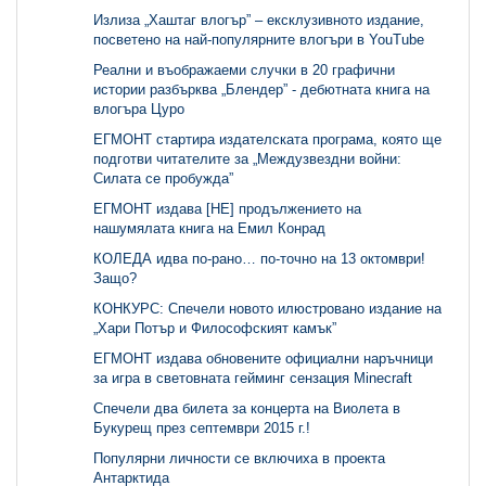
Излиза „Хаштаг влогър” – ексклузивното издание,
посветено на най-популярните влогъри в YouTube
Реални и въображаеми случки в 20 графични
истории разбърква „Блендер” - дебютната книга на
влогъра Цуро
ЕГМОНТ стартира издателската програма, която ще
подготви читателите за „Междузвездни войни:
Силата се пробужда”
ЕГМОНТ издава [НЕ] продължението на
нашумялата книга на Емил Конрад
КОЛЕДА идва по-рано… по-точно на 13 октомври!
Защо?
КОНКУРС: Спечели новото илюстровано издание на
„Хари Потър и Философският камък”
ЕГМОНТ издава обновените официални наръчници
за игра в световната гейминг сензация Minecraft
Спечели два билета за концерта на Виолета в
Букурещ през септември 2015 г.!
Популярни личности се включиха в проекта
Антарктида