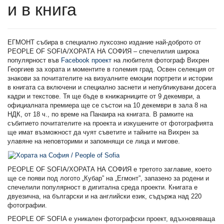
и в книга
ЕГМОНТ събира в специално луксозно издание най-доброто от
PEOPLE OF SOFIA/ХОРАТА НА СОФИЯ – спечелилия широка
популярност във
Facebook проект
на любителя фотограф Вихрен
Георгиев за хората и моментите в големия град. Освен селекция от
знакови за почитателите на визуалните емоции портрети и истории
в книгата са включени и специално заснети и непубликувани досега
кадри и текстове. Тя ще бъде в книжарниците от 9 декември, а
официалната премиера ще се състои на 10 декември в зала 8 на
НДК, от 18 ч., по време на Панаира на книгата. В рамките на
събитието почитателите на проекта и изкушените от фотографията
ще имат възможност да чуят съветите и тайните на Вихрен за
улавяне на неповторими и запомнящи се лица и мигове.
PEOPLE OF SOFIA/ХОРАТА НА СОФИЯ е третото заглавие, което
ще се появи под логото „Кубар” на „Егмонт”, запазено за родени и
спечелили популярност в дигитална среда проекти. Книгата е
двуезична, на български и на английски език, съдържа над 220
фотографии.
PEOPLE OF SOFIA e уникален фотографски проект, вдъхновяваща