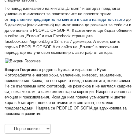
споделя авторът.
По повод излизането на книгата „Егмонт” и авторът предлагат
уникална възможност за почитателите на проекта: трима
от
поръчалите предварително книгата в сайта на издателството
до
6 декември (включително) ще имат шанса да разкажат за себе си и
да се появят в PEOPLE OF SOFIA. Късметлиите ще бъдат обявени
в сайта на „Егмонт” и във Facebook страницата
facebook.com/egmont.bg в 12 ч. на 7 декември. А всеки, който
поръча PEOPLE OF SOFIA от сайта на „Егмонт” в посочения
период, ще получи своя екземпляр с автограф от автора.
Вихрен Георгиев
е роден в Бургас и израснал в Русе.
Фотографията е негово хоби, увлечение, интерес, забавление,
приключение. Казва, че не търси, а вижда моментите, които снима.
Не се възприема като фотограф, не режисира и не наглася кадрите
си, няма монтаж, а само елементарни корекции. Вихрен е ловец на
емоции и преживявания. Иска да има повече усмихнати и цветни
хора в България, повече оптимизъм и светлина, по-малко
предразсъдъци. Надява се PEOPLE OF SOFIA да вдъхновява за
промяна и развитие.