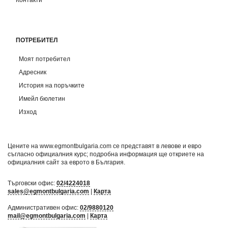
ПОТРЕБИТЕЛ
Моят потребител
Адресник
История на поръчките
Имейл бюлетин
Изход
Цените на www.egmontbulgaria.com се представят в левове и евро
съгласно официалния курс; подробна информация ще откриете на
официалния сайт за еврото в България
.
Търговски офис:
02/4224018
sales@egmontbulgaria.com
|
Карта
Административен офис:
02/9880120
mail@egmontbulgaria.com
|
Карта