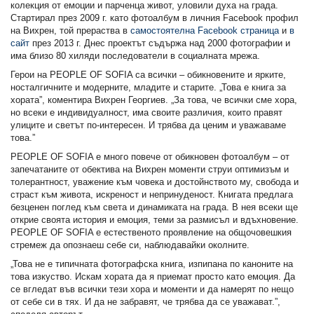
колекция от емоции и парченца живот, уловили духа на града.
Стартирал през 2009 г. като фотоалбум в личния Facebook профил
на Вихрен, той прераства в
самостоятелна Facebook страница
и
в
сайт
през 2013 г. Днес проектът съдържа над 2000 фотографии и
има близо 80 хиляди последователи в социалната мрежа.
Герои на PEOPLE OF SOFIA са всички – обикновените и ярките,
носталгичните и модерните, младите и старите. „Това е книга за
хората”, коментира Вихрен Георгиев. „За това, че всички сме хора,
но всеки е индивидуалност, има своите различия, които правят
улиците и светът по-интересен. И трябва да ценим и уважаваме
това.”
PEOPLE OF SOFIA e много повече от обикновен фотоалбум – от
запечатаните от обектива на Вихрен моменти струи оптимизъм и
толерантност, уважение към човека и достойнството му, свобода и
страст към живота, искреност и непринуденост. Книгата предлага
безценен поглед към света и динамиката на града. В нея всеки ще
открие своята история и емоция, теми за размисъл и вдъхновение.
PEOPLE OF SOFIA е естественото проявление на общочовешкия
стремеж да опознаеш себе си, наблюдавайки околните.
„Това не е типичната фотографска книга, изпипана по каноните на
това изкуство. Искам хората да я приемат просто като емоция. Да
се вгледат във всички тези хора и моменти и да намерят по нещо
от себе си в тях. И да не забравят, че трябва да се уважават.”,