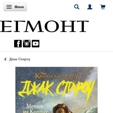
Включи навигацията
Меню
Джак Спароу