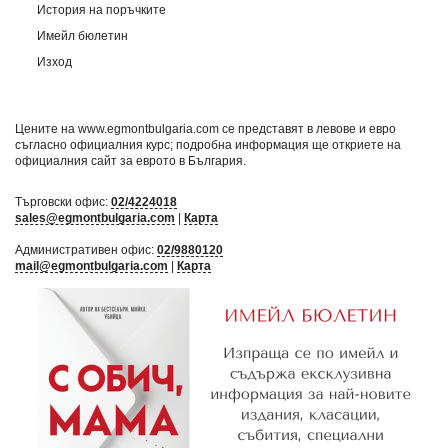
История на поръчките
Имейл бюлетин
Изход
Цените на www.egmontbulgaria.com се представят в левове и евро
съгласно официалния курс; подробна информация ще откриете на
официалния сайт за еврото в България
.
Търговски офис:
02/4224018
sales@egmontbulgaria.com
|
Карта
Административен офис:
02/9880120
mail@egmontbulgaria.com
|
Карта