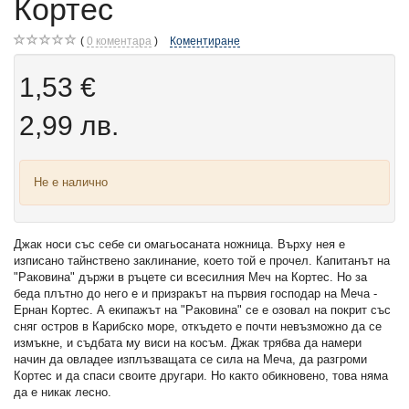
Кортес
0
коментара
Коментиране
1,53 €
2,99 лв.
Не е налично
Джак носи със себе си омагьосаната ножница. Върху нея е
изписано тайнствено заклинание, което той е прочел. Капитанът на
"Раковина" държи в ръцете си всесилния Меч на Кортес. Но за
беда плътно до него е и призракът на първия господар на Меча -
Ернан Кортес. А екипажът на "Раковина" се е озовал на покрит със
сняг остров в Карибско море, откъдето е почти невъзможно да се
измъкне, и съдбата му виси на косъм. Джак трябва да намери
начин да овладее изплъзващата се сила на Меча, да разгроми
Кортес и да спаси своите другари. Но както обикновено, това няма
да е никак лесно.