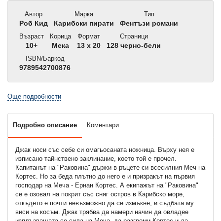
Автор
Марка
Тип
Роб Кид
Карибски пирати
Фентъзи романи
Възраст
Корица
Формат
Страници
10+
Мека
13 x 20
128 черно-бели
ISBN/Баркод
9789542700876
Още подробности
Подробно описание
Коментари
Джак носи със себе си омагьосаната ножница. Върху нея е
изписано тайнствено заклинание, което той е прочел.
Капитанът на "Раковина" държи в ръцете си всесилния Меч на
Кортес. Но за беда плътно до него е и призракът на първия
господар на Меча - Ернан Кортес. А екипажът на "Раковина"
се е озовал на покрит със сняг остров в Карибско море,
откъдето е почти невъзможно да се измъкне, и съдбата му
виси на косъм. Джак трябва да намери начин да овладее
изплъзващата се сила на Меча, да разгроми Кортес и да