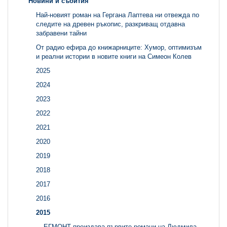
Новини и събития
Най-новият роман на Гергана Лаптева ни отвежда по
следите на древен ръкопис, разкриващ отдавна
забравени тайни
От радио ефира до книжарниците: Хумор, оптимизъм
и реални истории в новите книги на Симеон Колев
2025
2024
2023
2022
2021
2020
2019
2018
2017
2016
2015
ЕГМОНТ преиздава първите романи на Людмила