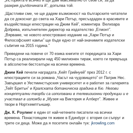
„Историята е всичко и ще дам максимално от себе си, за да
разкрия дълбочината й”, допълва той.
„Щастливи сме, че ще дадем възможност на българските читатели
да се докоснат до света на Хари Потър, пресъздаден в красивите и
въздействащи илюстрации на Джим Кей”, коментира Велизара
Добрева, изпълнителен директор на издателство „Егмонт”.
„Вярваме, че новото илюстровано издание на „Хари Потър и
Философският камък” ще бъде едно от най-значимите издателски
събития на 2015 година.”
Преведени на повече от 70 езика книгите от поредицата за Хари
Потър са реализирали над 450 милионен тираж, което ги превръща
в абсолютни бестселъри на всички времена.
Джим Кей
печели наградата „Кейт Грийнуей” през 2012 г. с
илюстрациите си за романа „Часът на чудовището” от Патрик Нес.
Завършил е Уестминстърския университет и е работил за галерията
„Тейт Бритън” и
Кралската ботаническа градина в Кю. Негови
концептуални творби са използвани в телевизионни продукции и е
участвал в изложби в „Музея
на Виктория и Алберт”. Живее и
твори в Нортхемптъншир.
Дж. К. Роулинг
е един от най-четените писатели на всички
времена. Понастоящем тя живее в Единбург с втория си съпруг и
трите си деца. Може да я посетите онлайн тук:
jkrowling.com