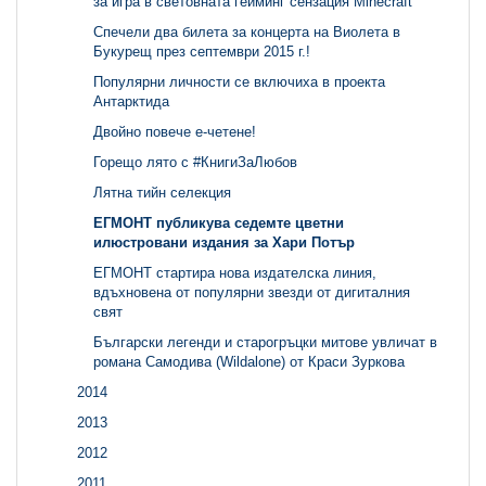
за игра в световната гейминг сензация Minecraft
Спечели два билета за концерта на Виолета в
Букурещ през септември 2015 г.!
Популярни личности се включиха в проекта
Антарктида
Двойно повече е-четене!
Горещо лято с #КнигиЗаЛюбов
Лятна тийн селекция
ЕГМОНТ публикува седемте цветни
илюстровани издания за Хари Потър
ЕГМОНТ стартира нова издателска линия,
вдъхновена от популярни звезди от дигиталния
свят
Български легенди и старогръцки митове увличат в
романа Самодива (Wildalone) от Краси Зуркова
2014
2013
2012
2011