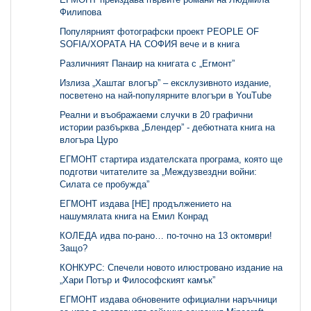
Филипова
Популярният фотографски проект PEOPLE OF
SOFIA/ХОРАТА НА СОФИЯ вече и в книга
Различният Панаир на книгата с „Егмонт”
Излиза „Хаштаг влогър” – ексклузивното издание,
посветено на най-популярните влогъри в YouTube
Реални и въображаеми случки в 20 графични
истории разбърква „Блендер” - дебютната книга на
влогъра Цуро
ЕГМОНТ стартира издателската програма, която ще
подготви читателите за „Междузвездни войни:
Силата се пробужда”
ЕГМОНТ издава [НЕ] продължението на
нашумялата книга на Емил Конрад
КОЛЕДА идва по-рано… по-точно на 13 октомври!
Защо?
КОНКУРС: Спечели новото илюстровано издание на
„Хари Потър и Философският камък”
ЕГМОНТ издава обновените официални наръчници