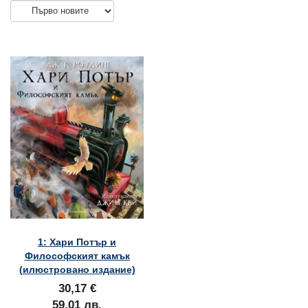
1: Хари Потър и
Философският камък
(илюстровано издание)
30,17 €
59,01 лв.