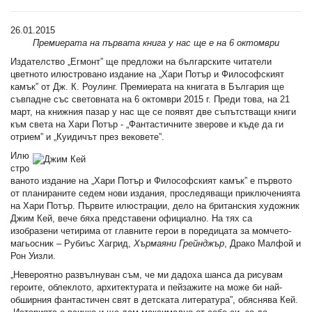
26.01.2015
Премиерата на първата книга у нас ще е на 6 октомври
Издателство „Егмонт” ще предложи на българските читатели
цветното илюстровано издание на „Хари Потър и Философският
камък” от Дж. К. Роулинг. Премиерата на книгата в България ще
съвпадне със световната на 6 октомври 2015 г. Преди това, на 21
март, на книжния пазар у нас ще се появят две съпътстващи книги
към света на Хари Потър - „Фантастичните зверове и къде да ги
отрием” и „Куидичът през вековете”.
Илю
стро
ваното издание на „Хари Потър и Философският камък” е първото
от планираните седем нови издания, проследяващи приключенията
на Хари Потър. Първите илюстрации, дело на британския художник
Джим Кей, вече бяха представени официално. На тях са
изобразени четирима от главните герои в поредицата за момчето-
магьосник – Рубиъс Хагрид,
Хърмаяни
Грейнд
жър
, Драко Малфой и
Рон Уизли.
„Невероятно развълнуван съм, че ми дадоха шанса да рисувам
героите, облеклото, архитектурата и пейзажите на може би най-
обширния фантастичен свят в детската литература”, обяснява Кей.