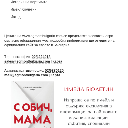
История на поръчките
Имейл бюлетин
Изход
Цените на www.egmontbulgaria.com се представят в левове и евро
съгласно официалния курс; подробна информация ще откриете на
официалния сайт за еврото в България
.
Търговски офис:
02/4224018
sales@egmontbulgaria.com
|
Карта
Административен офис:
02/9880120
mail@egmontbulgaria.com
|
Карта