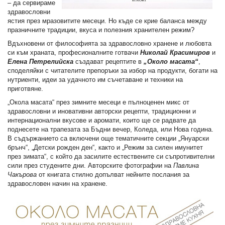
– да сервираме
здравословни
ястия през мразовитите месеци. Но къде се крие баланса между
празничните традиции, вкуса и полезния хранителен режим?
Вдъхновени от философията за здравословно хранене и любовта
си към храната, професионалните готвачи
Николай Красимиров
и
Елена Петрелийска
създават рецептите в
„Около масата“
,
споделяйки с читателите препоръки за избор на продукти, богати на
нутриенти, идеи за удачното им съчетаване и техники на
приготвяне.
„Окола масата“ през зимните месеци е пълноценен микс от
здравословни и иновативни авторски рецепти, традиционни и
интернационални вкусове и аромати, които ще се радвате да
поднесете на трапезата за Бъдни вечер, Коледа, или Нова година.
В съдържанието са включени още тематичните секции „Януарски
брънч“, „Детски рожден ден“, както и „Режим за силен имунитет
през зимата“, с който да засилите естествените си съпротивителни
сили през студените дни. Авторските фотографии на
Павлина
Чакърова
от книгата стилно допълват нейните послания за
здравословен начин на хранене.