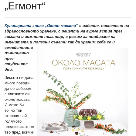
„Егмонт“
Кулинарната книга „Около масата“
е издание, посветено на
здравословното хранене, с рецепти на гурме ястия през
зимата и зимните празници, с режим за повдигане на
имунитета и полезни съвети как да храним
себе се и
семейството
пълноценно
през
студените
дни.
Зимата ни дава
много поводи
да се съберем
с близките си
около масата.
И може би
точно той
отправя най-
голямото
предизвикателс
тво пред всички