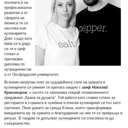
посоката ѝ на
професионално
развитие и от
сферата на
бизнеса тя се
насочва към
кулинарията.
Днес също като
баба си и дядо
си тя е шеф
готвач и
притежава
диплома по
нутриционистик
а от Оксфордския университет.
Всичкия натрупан опит за чудодейните сили на храната и
кулинарните си умения тя прилага заедно с
шеф Николай
Красимиров
, с когото се запознава покрай телевизионното
предаване „Храна за душата“. Той работи като главен готвач за
ресторанти в страната и чужбина и описва кулинарния си път като
хаотичен. Поне докато не среща Елена, която трансформира
вижданията му за храната и благодарение на нея тя се превръща в
ритуал. В тандем те допълват кулинарните си способности до
съвършенство.