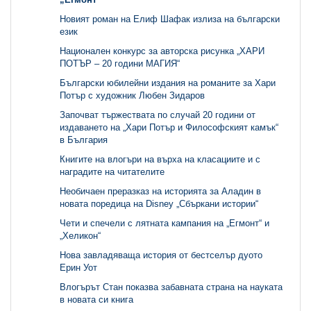
Новият роман на Елиф Шафак излиза на български
език
Национален конкурс за авторска рисунка „ХАРИ
ПОТЪР – 20 години МАГИЯ“
Български юбилейни издания на романите за Хари
Потър с художник Любен Зидаров
Започват тържествата по случай 20 години от
издаването на „Хари Потър и Философският камък“
в България
Книгите на влогъри на върха на класациите и с
наградите на читателите
Необичаен преразказ на историята за Аладин в
новата поредица на Disney „Сбъркани истории“
Чети и спечели с лятната кампания на „Егмонт“ и
„Хеликон“
Нова завладяваща история от бестселър дуото
Ерин Уот
Влогърът Стан показва забавната страна на науката
в новата си книга