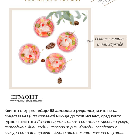
Книгата съдържа
общо 69 авторски рецепти
, които не са
представени (
или готвени)
никъде до този момент, сред които
гурме ястия като
Лозови сарми с плънка от пълнозърнест кускус,
патладжан, диви гъби и какаови зърна,
Коледни звездички с
глазура от нар и цвекло, Печено пиле с жито, лимони и сушени