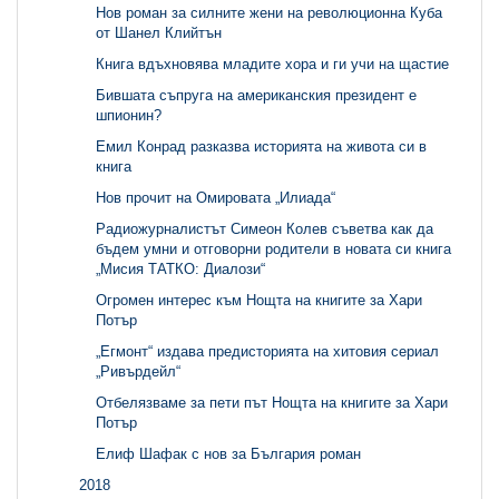
Нов роман за силните жени на революционна Куба
от Шанел Клийтън
Книга вдъхновява младите хора и ги учи на щастие
Бившата съпруга на американския президент е
шпионин?
Емил Конрад разказва историята на живота си в
книга
Нов прочит на Омировата „Илиада“
Радиожурналистът Симеон Колев съветва как да
бъдем умни и отговорни родители в новата си книга
„Мисия ТАТКО: Диалози“
Огромен интерес към Нощта на книгите за Хари
Потър
„Егмонт“ издава предисторията на хитовия сериал
„Ривърдейл“
Отбелязваме за пети път Нощта на книгите за Хари
Потър
Елиф Шафак с нов за България роман
2018