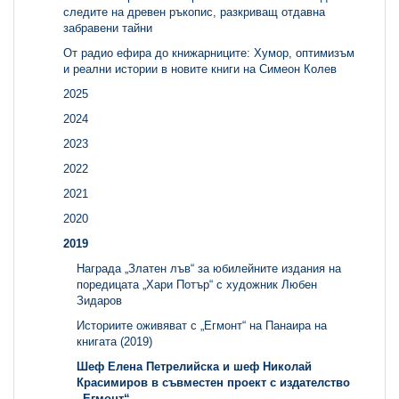
следите на древен ръкопис, разкриващ отдавна
забравени тайни
От радио ефира до книжарниците: Хумор, оптимизъм
и реални истории в новите книги на Симеон Колев
2025
2024
2023
2022
2021
2020
2019
Награда „Златен лъв“ за юбилейните издания на
поредицата „Хари Потър“ с художник Любен
Зидаров
Историите оживяват с „Егмонт“ на Панаира на
книгата (2019)
Шеф Елена Петрелийска и шеф Николай
Красимиров в съвместен проект с издателство
„Егмонт“