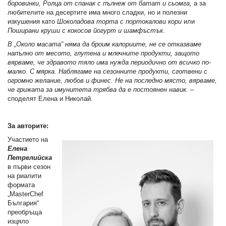
боровинки, Ролца от спанак с пълнеж от батат и сьомга,
а за
любителите на десертите има много сладки, но и полезни
изкушения като
Шоколадова торта с портокалови кори
или
Поширани круши с кокосов йогурт и шамфъстък
.
В „Около масата“ няма да броим калориите, не се отказваме
напълно от месото, глутена и млечните продукти, защото
вярваме, че здравото тяло има нужда периодично от всичко по-
малко. С мярка. Наблягаме на сезонните продукти, сготвени с
огромно желание, любов и финес. Не на последно място, вярваме,
че грижата за имунитета трябва да е постоянен навик.
–
споделят Елена и Николай.
За авторите:
Участието на
Елена
Петрелийска
в първи сезон
на риалити
формата
„MasterChef
България“
преобръща
изцяло