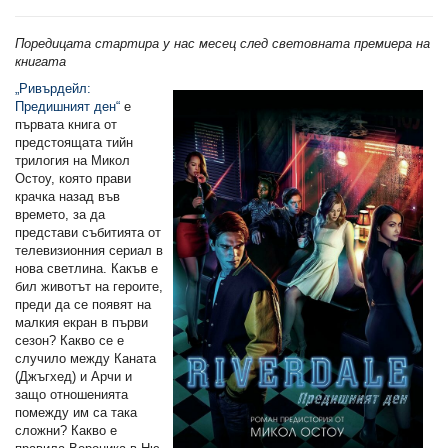
Поредицата стартира у нас месец след световната премиера на
книгата
„Ривърдейл:
Предишният ден“
е
първата книга от
предстоящата тийн
трилогия на Микол
Остоу, която прави
крачка назад във
времето, за да
представи събитията от
телевизионния сериал в
нова светлина. Какъв е
бил животът на героите,
преди да се появят на
малкия екран в първи
сезон? Какво се е
случило между Каната
(Джъгхед) и Арчи и
защо отношенията
помежду им са така
сложни? Какво е