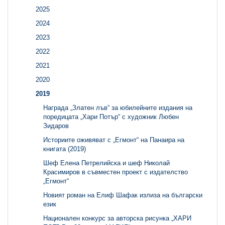
2025
2024
2023
2022
2021
2020
2019
Награда „Златен лъв“ за юбилейните издания на
поредицата „Хари Потър“ с художник Любен
Зидаров
Историите оживяват с „Егмонт“ на Панаира на
книгата (2019)
Шеф Елена Петрелийска и шеф Николай
Красимиров в съвместен проект с издателство
„Егмонт“
Новият роман на Елиф Шафак излиза на български
език
Национален конкурс за авторска рисунка „ХАРИ