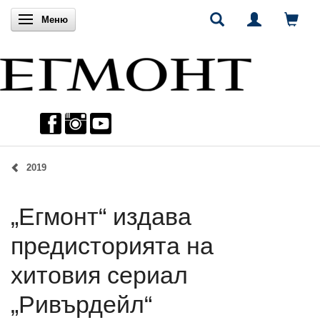
Включи навигацията
Меню
2019
„Егмонт“ издава
предисторията на
хитовия сериал
„Ривърдейл“