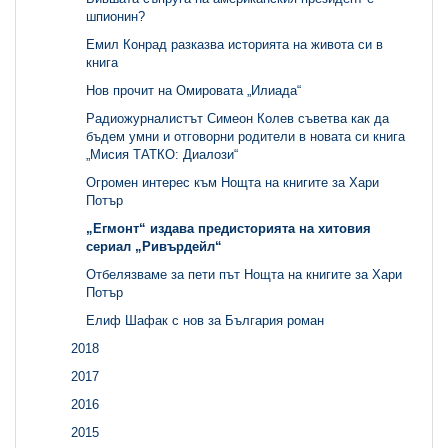
шпионин?
Емил Конрад разказва историята на живота си в
книга
Нов прочит на Омировата „Илиада“
Радиожурналистът Симеон Колев съветва как да
бъдем умни и отговорни родители в новата си книга
„Мисия ТАТКО: Диалози“
Огромен интерес към Нощта на книгите за Хари
Потър
„Егмонт“ издава предисторията на хитовия
сериал „Ривърдейл“
Отбелязваме за пети път Нощта на книгите за Хари
Потър
Елиф Шафак с нов за България роман
2018
2017
2016
2015