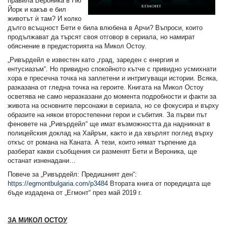
правила Вероника в Ню
Йорк и какъв е бил
животът ѝ там? И колко
дълго всъщност Бети е била влюбена в Арчи? Въпроси, които
продължават да търсят своя отговор в сериала, но намират
обяснение в предисторията на Микол Остоу.
„Ривърдейл е известен като „град, зареден с енергия и
ентусиазъм“. Но привидно спокойното кътче с привидно усмихнати
хора e пресечна точка на заплетени и интригуващи истории. Всяка,
разказана от гледна точка на героите. Книгата на Микол Остоу
осветява не само неразказани до момента подробности и факти за
живота на основните персонажи в сериала, но се фокусира и върху
образите на някои второстепенни герои и събития. За първи път
феновете на „Ривърдейл“ ще имат възможността да надникнат в
полицейския доклад на Хайръм, както и да хвърлят поглед върху
откъс от романа на Каната. А тези, които нямат търпение да
разберат какви съобщения си разменят Бети и Вероника, ще
останат изненадани…
Повече за „Ривърдейл: Предишният ден“:
https://egmontbulgaria.com/p3484
Втората книга от поредицата ще
бъде издадена от „Егмонт“ през май 2019 г.
ЗА МИКОЛ ОСТОУ