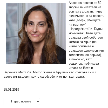
Aвтор на повече от 50
творби за читатели на
всички възрасти, пише
включително за проекти
като „Бъфи, убийцата
на вампири",
„Чародейките“ и „Гадни
момичета". Като дете
създава свой собствен
комикс за Арчи (по
чийто оригинал е
създаден едноименният
телевизионен сериал),
а по-късно, като
редактор, публикува
играта за Бети и
Вероника
Mad Libs
. Микол живее в Бруклин със съпруга си и с
двете им дъщери, които са обсебени от поп културата.
25.01.2019