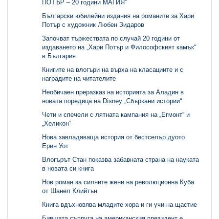
ПОТЪР – 20 години МАГИЯ“
Български юбилейни издания на романите за Хари
Потър с художник Любен Зидаров
Започват тържествата по случай 20 години от
издаването на „Хари Потър и Философският камък“
в България
Книгите на влогъри на върха на класациите и с
наградите на читателите
Необичаен преразказ на историята за Аладин в
новата поредица на Disney „Сбъркани истории“
Чети и спечели с лятната кампания на „Егмонт“ и
„Хеликон“
Нова завладяваща история от бестселър дуото
Ерин Уот
Влогърът Стан показва забавната страна на науката
в новата си книга
Нов роман за силните жени на революционна Куба
от Шанел Клийтън
Книга вдъхновява младите хора и ги учи на щастие
Бившата съпруга на американския президент е