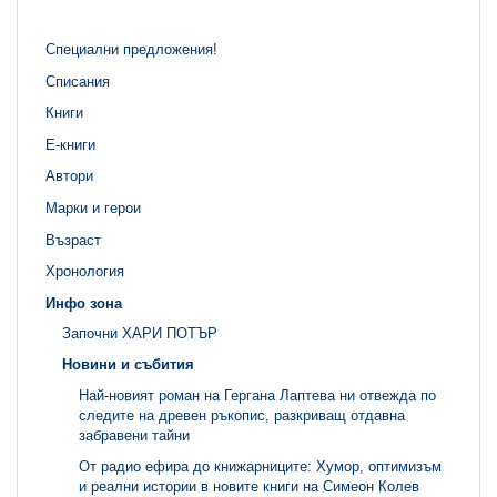
Специални предложения!
Списания
Книги
Е-книги
Автори
Марки и герои
Възраст
Хронология
Инфо зона
Започни ХАРИ ПОТЪР
Новини и събития
Най-новият роман на Гергана Лаптева ни отвежда по
следите на древен ръкопис, разкриващ отдавна
забравени тайни
От радио ефира до книжарниците: Хумор, оптимизъм
и реални истории в новите книги на Симеон Колев