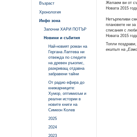
Желаем ви от съ
Възраст
Новата 2015 год
Хронология
Нетърпеливи сме
Инфо зона
плановете ни за
Започни ХАРИ ПОТЪР
списания с люби
Новата 2015 год
Новини и събития
Топли поздрави,
Най-новият роман на
екипът на „Егм
Гергана Лаптева ни
отвежда по следите
на древен ръкопис,
разкриващ отдавна
забравени тайни
От радио ефира до
книжарниците:
Хумор, оптимизъм и
реални истории в
новите книги на
Симеон Колев
2025
2024
2023