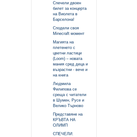
Спечели двоен
билет за концерта
на Виолета в
Барселона!
Сподели своя
Minecraft момент
Магията на
плетенето с
цветни ластици
(Loom) – новата
мания сред деца и
възрастни - вече и
на книга
Людмила
Филипова се
среща с читатели
в Шумен, Русе и
Велико Търново
Представяне на
КРЪВТА НА
ОЛИМП
СПЕЧЕЛИ: