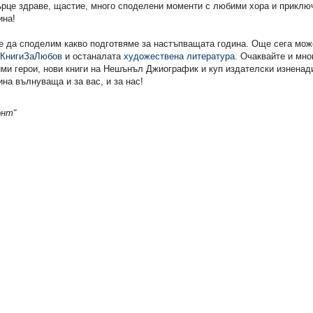
рце здраве, щастие, много споделени моменти с любими хора и приключ
ина!
 да споделим какво подготвяме за настъпващата година. Още сега мож
КнигиЗаЛюбов
и останалата
художествена литература
. Очаквайте и мно
ми герои, нови книги на Нешънъл Джиографик и куп издателски изненади
ина вълнуваща и за вас, и за нас!
онт“