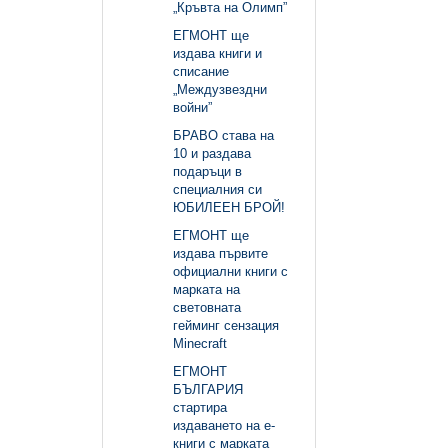
„Кръвта на Олимп”
ЕГМОНТ ще
издава книги и
списание
„Междузвездни
войни”
БРАВО става на
10 и раздава
подаръци в
специалния си
ЮБИЛЕЕН БРОЙ!
ЕГМОНТ ще
издава първите
официални книги с
марката на
световната
гейминг сензация
Minecraft
ЕГМОНТ
БЪЛГАРИЯ
стартира
издаването на е-
книги с марката