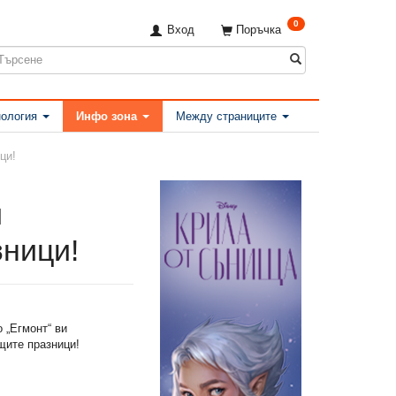
0
Вход
Поръчка
ология
Инфо зона
Между страниците
ци!
и
ници!