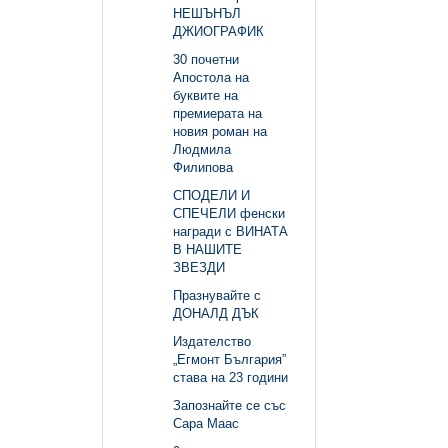
НЕШЪНЪЛ
ДЖИОГРАФИК
30 почетни
Апостола на
буквите на
премиерата на
новия роман на
Людмила
Филипова
СПОДЕЛИ И
СПЕЧЕЛИ фенски
награди с ВИНАТА
В НАШИТЕ
ЗВЕЗДИ
Празнувайте с
ДОНАЛД ДЪК
Издателство
„Егмонт България”
става на 23 години
Запознайте се със
Сара Маас