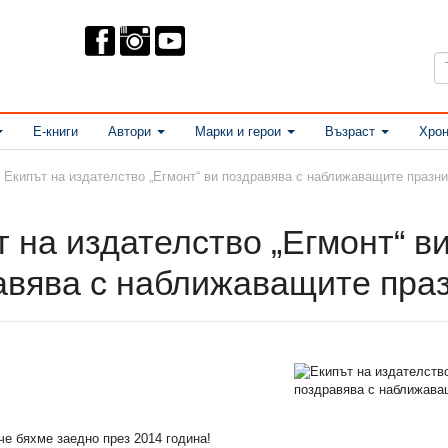
Е-книги
Автори
Марки и герои
Възраст
Хрон
Екипът на издателство „Егмонт“ ви поздравява с наближаващите празни
 на издателство „Егмонт“ в
авява с наближаващите праз
че бяхме заедно през 2014 година!