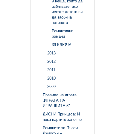
9 неща, които да
избягвате, ако
искате детето ви
да заобича
четенето
Романтични
романи
39 КЛЮЧА
2013
2012
2011
2010
2009
Правила на играта
„ИГРАТА НА
ИГРАЧКИТЕ 5"
ДИСНИ Принцеса: И
нека партито започне
Романите за Пърси
Джаксън –