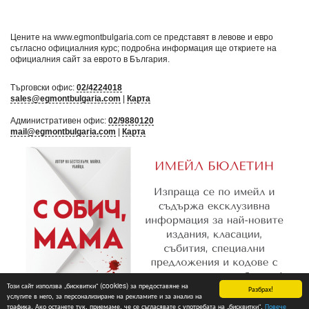
Цените на www.egmontbulgaria.com се представят в левове и евро
съгласно официалния курс; подробна информация ще откриете на
официалния сайт за еврото в България
.
Търговски офис:
02/4224018
sales@egmontbulgaria.com
|
Карта
Административен офис:
02/9880120
mail@egmontbulgaria.com
|
Карта
Този сайт използва „бисквитки“ (cookies) за предоставяне на
Разбрах!
услугите в него, за персонализиране на рекламите и за анализ на
трафика. Ако останете тук, приемаме, че се съгласявате с употребата на „бисквитки“.
Повече