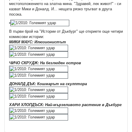
местоположението на златна мина. "Здравей, лек живот!" - си
казват Мики и Доналд. И... нещата рязко тръгват в друга
посока.
В първи брой на "Истории от Дъкбург" ще откриете още четири
комиксови истории:
МИКИ МАУС: Илюзионистът
ЧИЧО СКРУДЖ: На безлюден остров
ДОНАЛД ДЪК: Кошмарът на скулптора
ХАРИ ХЛОПДЪСК: Най-мързеливото растение в Дъкбург