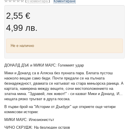
0
коментара
Коментиране
2,55 €
4,99 лв.
Не е налично
ДОНАЛД ДЪК и МИКИ МАУС: Големият удар
Мики и Доналд са в Аляска без пукната пара. Бялата пустош
наоколо вещае само беди. Почти предали се на пълната
безнадеждност, двамата се натъкват на стара миньорска раница. А
картата, намерена между вещите, сочи местоположението на
златна мина. "Здравей, лек живот!" - си казват Мики и Доналд. И...
нещата рязко тръгват в друга посока.
В първи брой на "Истории от Дъкбург" ще откриете още четири
комиксови истории:
МИКИ МАУС: Илюзионистът
ЧИЧО СКРУДЖ: На безлюден остров