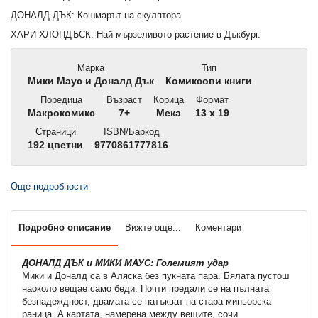
ДОНАЛД ДЪК: Кошмарът на скулптора
ХАРИ ХЛОПДЪСК: Най-мързеливото растение в Дъкбург.
Марка
Тип
Мики Маус и Доналд Дък
Комиксови книги
Поредица
Възраст
Корица
Формат
Макрокомикс
7+
Мека
13 x 19
Страници
ISBN/Баркод
192 цветни
9770861777816
Още подробности
Подробно описание
Вижте още...
Коментари
ДОНАЛД ДЪК и МИКИ МАУС: Големият удар
Мики и Доналд са в Аляска без пукната пара. Бялата пустош
наоколо вещае само беди. Почти предали се на пълната
безнадеждност, двамата се натъкват на стара миньорска
раница. А картата, намерена между вещите, сочи