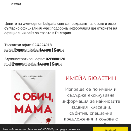
Изход
Цените на www.egmontbulgaria.com се представят в левове и евро
съгласно официалния курс; подробна информация ще откриете на
официалния сайт за еврото в България
.
Търговски офис:
02/4224018
sales@egmontbulgaria.com
|
Карта
Административен офис:
02/9880120
mail@egmontbulgaria.com
|
Карта
Този сайт използва „бисквитки“ (cookies) за предоставяне на
Разбрах!