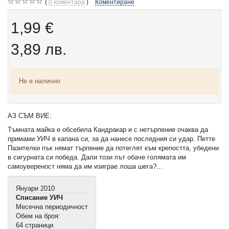
0
коментара
Коментиране
1,99 €
3,89 лв.
Не е налично
АЗ СЪМ ВИЕ:
Тъмната майка е обсебила Кандракар и с нетърпение очаква да
примами УИЧ в капана си, за да нанесе последния си удар. Петте
Пазителки пък нямат търпение да потеглят към крепостта, убедени
в сигурната си победа. Дали този път обаче голямата им
самоувереност няма да им изиграе лоша шега?...
Януари 2010
Списание УИЧ
Месечна периодичност
Обем на броя:
64 страници