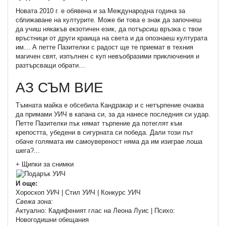
Новата 2010 г. е обявена и за Международна година за
сближаване на културите. Може би това е знак да започнеш
да учиш някакъв екзотичен език, да потърсиш връзка с твои
връстници от други краища на света и да опознаеш културата
им… А петте Пазителки с радост ще те приемат в техния
магичен свят, изпълнен с куп невъобразими приключения и
разтърсващи обрати…
АЗ СЪМ ВИЕ
Тъмната майка е обсебила Кандракар и с нетърпение очаква
да примами УИЧ в капана си, за да нанесе последния си удар.
Петте Пазителки пък нямат търпение да потеглят към
крепостта, убедени в сигурната си победа. Дали този път
обаче голямата им самоувереност няма да им изиграе лоша
шега?...
+ Щипки за снимки
И още:
Хороскоп УИЧ | Стил УИЧ | Конкурс УИЧ
Свежа зона:
Актуално: Кадифеният глас на Леона Луис | Психо:
Новогодишни обещания