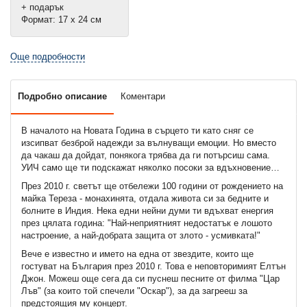
+ подарък
Формат: 17 х 24 см
Още подробности
Подробно описание
Коментари
В началото на Новата Година в сърцето ти като сняг се
изсипват безброй надежди за вълнуващи емоции. Но вместо
да чакаш да дойдат, понякога трябва да ги потърсиш сама.
УИЧ само ще ти подскажат няколко посоки за вдъхновение…
През 2010 г. светът ще отбележи 100 години от рождението на
майка Тереза - монахинята, отдала живота си за бедните и
болните в Индия. Нека едни нейни думи ти вдъхват енергия
през цялата година: "Най-неприятният недостатък е лошото
настроение, а най-добрата защита от злото - усмивката!"
Вече е известно и името на една от звездите, които ще
гостуват на България през 2010 г. Това е неповторимият Елтън
Джон. Можеш още сега да си пуснеш песните от филма "Цар
Лъв" (за които той спечели "Оскар"), за да загрееш за
предстоящия му концерт.