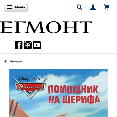
Включи навигацията
Меню
Януари