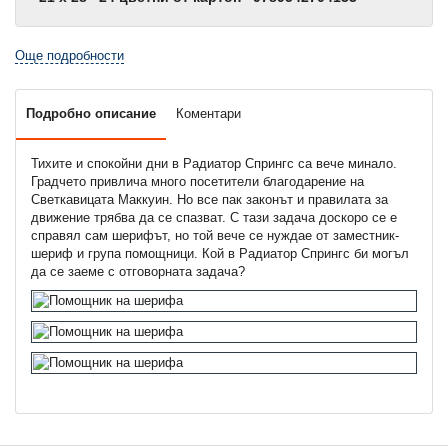
Още подробности
Подробно описание
Коментари
Тихите и спокойни дни в Радиатор Спрингс са вече минало.
Градчето привлича много посетители благодарение на
Светкавицата Маккуин. Но все пак законът и правилата за
движение трябва да се спазват. С тази задача доскоро се е
справял сам шерифът, но той вече се нуждае от заместник-
шериф и група помощници. Кой в Радиатор Спрингс би могъл
да се заеме с отговорната задача?