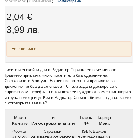
0
коментара
Коментиране
2,04 €
3,99 лв.
Не е налично
Тихите и спокойни дни в Радиатор Спрингс са вече минало.
Градчето привлича много посетители благодарение на
Светкавицата Маккуин. Но все пак законът и правилата за
движение трябва да се спазват. С тази задача доскоро се е
справял сам шерифът, но той вече се нуждае от заместник-шериф
и група помощници. Кой в Радиатор Спрингс би могъл да се заеме
с отговорната задача?
Марка
Тип
Възраст
Корица
Колите
Илюстровани книги
4+
Мека
Формат
Страници
ISBN/Баркод
21 x 28
24 цветни от картон
9789542704133