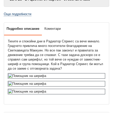
Още подробности
Подробно описание
Коментари
Тихите и спокойни дни в Радиатор Спрингс са вече минало.
Градчето привлича много посетители благодарение на
Светкавицата Маккуин. Но все пак законът и правилата за
движение трябва да се спазват. С тази задача доскоро се е
справял сам шерифът, но той вече се нуждае от заместник-
шериф и група помощници. Кой в Радиатор Спрингс би могъл
да се заеме с отговорната задача?