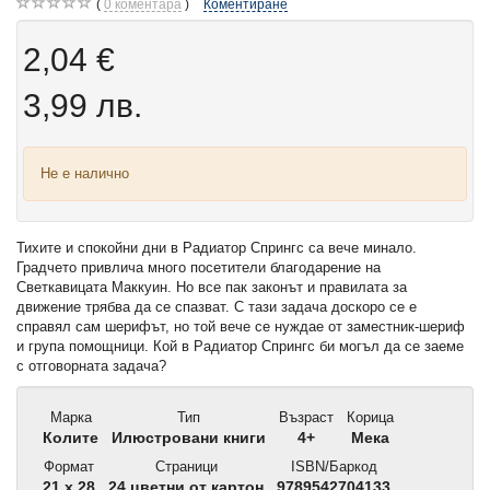
0
коментара
Коментиране
2,04 €
3,99 лв.
Не е налично
Тихите и спокойни дни в Радиатор Спрингс са вече минало.
Градчето привлича много посетители благодарение на
Светкавицата Маккуин. Но все пак законът и правилата за
движение трябва да се спазват. С тази задача доскоро се е
справял сам шерифът, но той вече се нуждае от заместник-шериф
и група помощници. Кой в Радиатор Спрингс би могъл да се заеме
с отговорната задача?
Марка
Тип
Възраст
Корица
Колите
Илюстровани книги
4+
Мека
Формат
Страници
ISBN/Баркод
21 x 28
24 цветни от картон
9789542704133