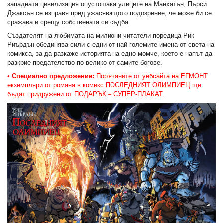
западната цивилизация опустошава улиците на Манхатън, Пърси
Джаксън се изправя пред ужасяващото подозрение, че може би се
сражава и срещу собствената си съдба.
Създателят на любимата на милиони читатели поредица Рик
Риърдън обединява сили с едни от най-големите имена от света на
комикса, за да разкаже историята на едно момче, което е напът да
разкрие предателство по-велико от самите богове.
• Специално предложение:
Поръчаните от уебсайта на ЕГМОНТ
екземпляри от романа в комикс ПОСЛЕДНИЯТ ОЛИМПИЕЦ ще
бъдат придружени от ПОДАРЪК – СУПЕР-ПЛАКАТ.