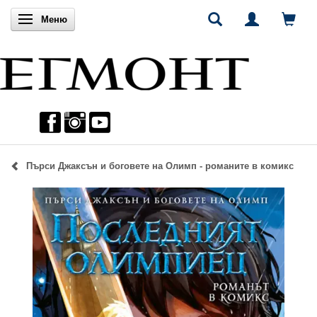
Включи навигацията
Меню
Пърси Джаксън и боговете на Олимп - романите в комикс