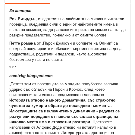
За автора:
Рик Риърдън
, създателят на любимата на милиони читатели
поредица, обединява сили с едни от най-големите имена в
света на комикса, за да разкаже историята на момче на път да
разкрие предателство, по-велико и от самите богове.
Петте романа
от „Пърси Джаксън и боговете на Олимп“ са
сред най-популярните и обичани съвременни четива на деца,
подрастващи, родители и педагози, както абсолютни
бестселъри у нас и по света.
* * *
comixbg.blogspot.com
„Петият том от поредицата за младите полубогове започва
ударно със сблъсък на Пърси и Кронос, след което
приключенията и екшъна продължават главоломно.
Историята отново е много драматична, със страхотно
чувство за хумор и обрати до последният момент…
Илюстрациите са изключително динамични - редуват се
разчупени поредици от панели със сплаш страници, на
няколко места има и страхотни разтвори.
Цветовете
използвани от Алфонс Доде отново ни потапят напълно в
атмосферата на историята. Литературната адаптация на