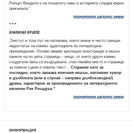
Робърт Вендити е на познатото ниво и историята следва вярно
оригинала.“
прочетете цялото ревю
* * *
КНИЖНИ КРИЛЕ
„Текстът и този път не натежава, което иначе е често срещан
недостатък на комикс адаптациите по литературни
произведения. Отново имаме зрелищни илюстрации и екшън
панели на по цяла страница – нещо, от което други комикс
създатели биха се въздържали, спестявайки място и страници
за повече сцени и повече текст…
Старание като за
последно, което запазва епичния екшън, хапливия хумор
и дълбоката (или в случая – направо дълбоководна!)
драма, характерни за произведението на литературното
явление Рик Риърдън.“
прочетете цялото ревю
ИНФОРМАЦИЯ