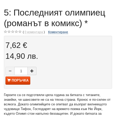
5: Последният олимпиец
(романът в комикс) *
0
коментара
Коментиране
7,62 €
14,90 лв.
ПОРЪЧКА
Героите са се подготвяли цяла година за битката с титаните,
знаейки, че шансовете не са на тяхна страна. Кронос е по-силен от
всякога. Докато олимпийците се опитват да възпрат вилнеещото
чудовище Тифон, Господарят на времето поема към Ню Йорк,
където Олимп стои напълно беззащитен. И докато битката за