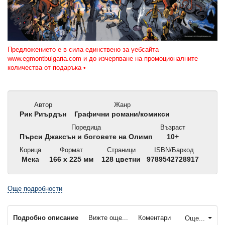
Предложението е в сила единствено за уебсайта
www.egmontbulgaria.com и до изчерпване на промоционалните
количества от подаръка •
Автор
Жанр
Рик Риърдън
Графични романи/комикси
Поредица
Възраст
Пърси Джаксън и боговете на Олимп
10+
Корица
Формат
Страници
ISBN/Баркод
Мека
166 x 225 мм
128 цветни
9789542728917
Още подробности
Подробно описание
Вижте още...
Коментари
Още...