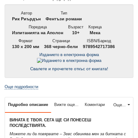
Автор
Тип
Рик Риърдън
Фентъзи романи
Поредица
Възраст
Корица
Изпитанията на Аполон
10+
Мека
Формат
Страници
ISBN/Баркод
130 x 200 мм
368 черно-бели
9789542717386
Изданието в електронна форма
Свалете и прочетете откъс от книгата!
Още подробности
Подробно описание
Вижте още...
Коментари
Още...
ВИНАТА Е ТВОЯ. СЕГА ЩЕ СИ ПОНЕСЕШ
ПОСЛЕДСТВИЯТА.
Можете ли да повярвате – Зевс обвинява мен за битката с