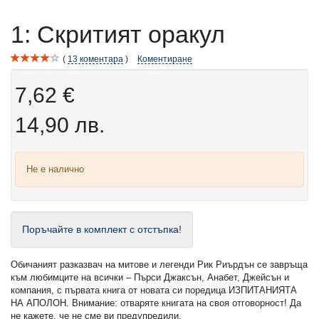
1: Скритият оракул
13
коментара
Коментиране
7,62 €
14,90 лв.
Не е налично
Поръчайте в комплект с отстъпка!
Обичаният разказвач на митове и легенди Рик Риърдън се завръща
към любимците на всички – Пърси Джаксън, Анабет, Джейсън и
компания, с първата книга от новата си поредица ИЗПИТАНИЯТА
НА АПОЛОН. Внимание: отваряте книгата на своя отговорност! Да
не кажете, че не сме ви предупредили.