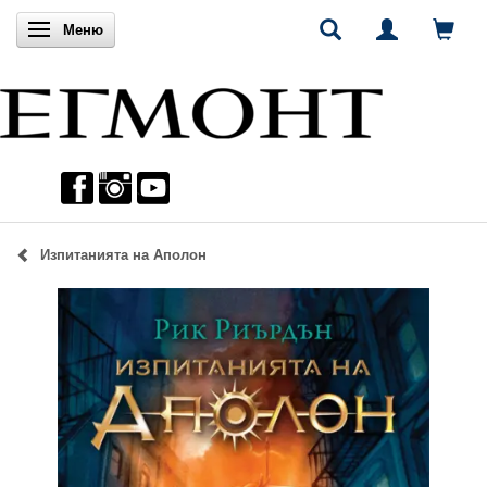
Включи навигацията
Меню
Изпитанията на Аполон