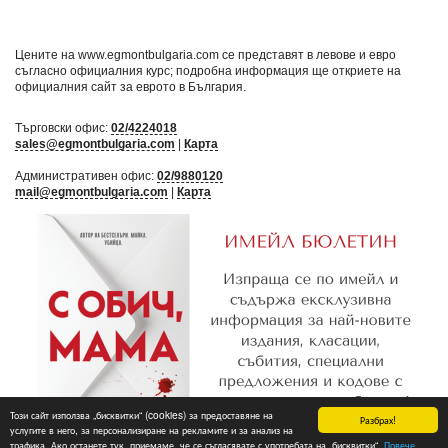
Цените на www.egmontbulgaria.com се представят в левове и евро
съгласно официалния курс; подробна информация ще откриете на
официалния сайт за еврото в България
.
Търговски офис:
02/4224018
sales@egmontbulgaria.com
|
Карта
Административен офис:
02/9880120
mail@egmontbulgaria.com
|
Карта
Този сайт използва „бисквитки“ (cookies) за предоставяне на
Разбрах!
услугите в него, за персонализиране на рекламите и за анализ на
трафика. Ако останете тук, приемаме, че се съгласявате с употребата на „бисквитки“.
Повече