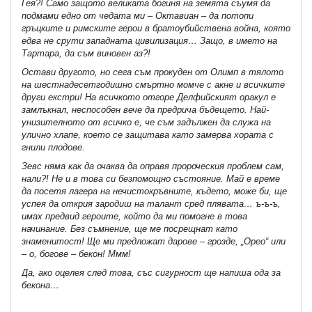
Гея?! Само защото великата богиня на земята съумя да
подмами едно от чедата ми – Октавиан – да потопи
гръцките и римските герои в братоубийствена война, която
едва не срути западната цивилизация… Защо, в името на
Тартара, да съм виновен аз?!
Остави другото, но сега съм прокуден от Олимп в тялото
на шестнадесетгодишно смъртно момче с акне и всичките
други екстри! На всичкото отгоре Делфийският оракул е
замлъкнал, неспособен вече да предрича бъдещето. Най-
унизителното от всичко е, че съм задължен да служа на
улично хлапе, което се защитава като замерва хората с
гнили плодове.
Зевс няма как да очаква да оправя пророческия проблем сам,
нали?! Не и в това си безпомощно състояние. Май е време
да посетя лагера на нечистокръвните, където, може би, ще
успея да открия зародиш на талант сред плявата… ъ-ъ-ъ,
имах предвид героите, който да ми помогне в това
начинание. Без съмнение, ще ме посрещнат като
знаменитост! Ще ми предложат дарове – грозде, „Орео“ или
– о, богове – бекон! Ммм!
Да, ако оцелея след това, със сигурност ще напиша ода за
бекона…