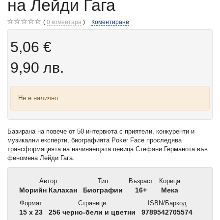
на Лейди Гага
0
коментара
Коментиране
5,06 €
9,90 лв.
Не е налично
Базирана на повече от 50 интервюта с приятели, конкуренти и
музикални експерти, биографията Poker Face проследява
трансформацията на начинаещата певица Стефани Германота във
феномена Лейди Гага.
Автор
Тип
Възраст
Корица
Морийн Калахан
Биографии
16+
Мека
Формат
Страници
ISBN/Баркод
15 x 23
256 черно-бели и цветни
9789542705574