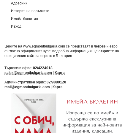
Адресник
История на поръчките
Имейл бюлетин
Изход
Цените на www.egmontbulgaria.com се представят в левове и евро
съгласно официалния курс; подробна информация ще откриете на
официалния сайт за еврото в България
.
Търговски офис:
02/4224018
sales@egmontbulgaria.com
|
Карта
Административен офис:
02/9880120
mail@egmontbulgaria.com
|
Карта