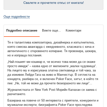
Свалете и прочетете откъс от книгата!
Още подробности
Подробно описание
Вижте още...
Коментари
Тя е талантлива композиторка, дизайнерка и изпълнителка,
която смесва авангарда с ежедневното, класиката с кича и
автентичното с откровеното копиране. Тя провокира, шокира,
но и изпраща послания.
„Най-лошият ми кошмар е, че всичко това може да се окаже
просто имидж“ – казва едно от милионите „малки чудовища“.
На лицето му е изрисувана златна светкавица и той чака, за
да изживее Лейди Гага на живо в Манчестър. В сетлиста на
концерта, разбира се, е включен Poker Face, хитът, в който тя
пее: „Не, той не може да прочете безизразното ми лице“...
Журналистката от New York Post Морийн Калахан се заема с
разчитането.
Базирана на повече от 50 интервюта с приятели, конкуренти и
музикални експерти, биографията
Poker
Face
проследява