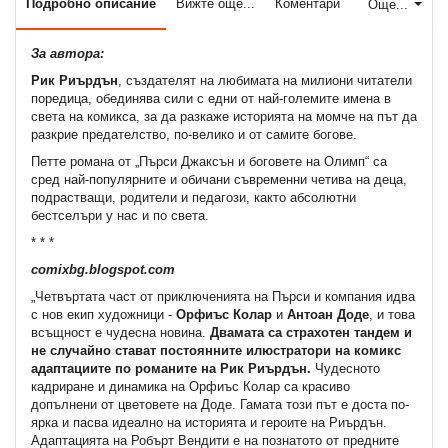
Подробно описание
Вижте още...
Коментари
Още...
За автора:
Рик Риърдън
, създателят на любимата на милиони читатели
поредица, обединява сили с едни от най-големите имена в
света на комикса, за да разкаже историята на момче на път да
разкрие предателство, по-велико и от самите богове.
Петте романа от „Пърси Джаксън и боговете на Олимп“ са
сред най-популярните и обичани съвременни четива на деца,
подрастващи, родители и педагози, както абсолютни
бестселъри у нас и по света.
* * *
comixbg.blogspot.com
„Четвъртата част от приключенията на Пърси и компания идва
с нов екип художници -
Орфиъс Колар
и
Антоан Доде
, и това
всъщност е чудесна новина.
Двамата са страхотен тандем и
не случайно стават постоянните илюстратори на комикс
адаптациите по романите на Рик Риърдън.
Чудесното
кадриране и динамика на Орфиъс Колар са красиво
допълнени от цветовете на Доде. Гамата този път е доста по-
ярка и пасва идеално на историята и героите на Риърдън.
Адаптацията на Робърт Вендити е на познатото от предните