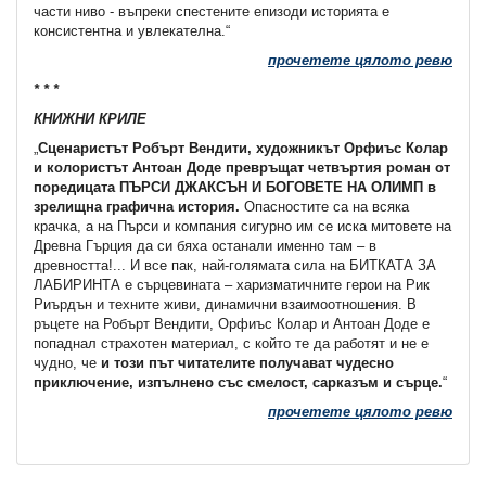
части ниво - въпреки спестените епизоди историята е
консистентна и увлекателна.“
прочетете цялото ревю
* * *
КНИЖНИ КРИЛЕ
„
Сценаристът Робърт Вендити, художникът Орфиъс Колар
и колористът Антоан Доде превръщат четвъртия роман от
поредицата ПЪРСИ ДЖАКСЪН И БОГОВЕТЕ НА ОЛИМП в
зрелищна графична история.
Опасностите са на всяка
крачка, а на Пърси и компания сигурно им се иска митовете на
Древна Гърция да си бяха останали именно там – в
древността!... И все пак, най-голямата сила на БИТКАТА ЗА
ЛАБИРИНТА е сърцевината – харизматичните герои на Рик
Риърдън и техните живи, динамични взаимоотношения. В
ръцете на Робърт Вендити, Орфиъс Колар и Антоан Доде е
попаднал страхотен материал, с който те да работят и не е
чудно, че
и този път читателите получават чудесно
приключение, изпълнено със смелост, сарказъм и сърце.
“
прочетете цялото ревю