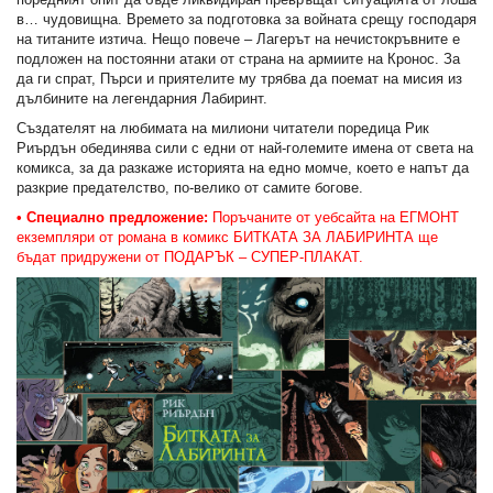
в… чудовищна. Времето за подготовка за войната срещу господаря
на титаните изтича. Нещо повече – Лагерът на нечистокръвните е
подложен на постоянни атаки от страна на армиите на Кронос. За
да ги спрат, Пърси и приятелите му трябва да поемат на мисия из
дълбините на легендарния Лабиринт.
Създателят на любимата на милиони читатели поредица Рик
Риърдън обединява сили с едни от най-големите имена от света на
комикса, за да разкаже историята на едно момче, което е напът да
разкрие предателство, по-велико от самите богове.
• Специално предложение:
Поръчаните от уебсайта на ЕГМОНТ
екземпляри от романа в комикс БИТКАТА ЗА ЛАБИРИНТА ще
бъдат придружени от ПОДАРЪК – СУПЕР-ПЛАКАТ.