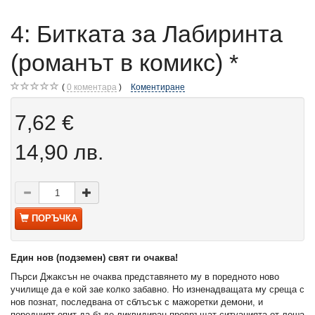
4: Битката за Лабиринта
(романът в комикс) *
0
коментара
Коментиране
7,62 €
14,90 лв.
ПОРЪЧКА
Един нов (подземен) свят ги очаква!
Пърси Джаксън не очаква представянето му в поредното ново
училище да е кой зае колко забавно. Но изненадващата му среща с
нов познат, последвана от сблъсък с мажоретки демони, и
поредният опит да бъде ликвидиран превръщат ситуацията от лоша