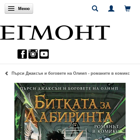
Включи навигацията
Меню
Пърси Джаксън и боговете на Олимп - романите в комикс