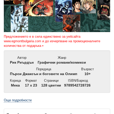
Предложението е в сила единствено за уебсайта
www.egmontbulgaria.com и до изчерпване на промоционалните
количества от подаръка •
Автор
Жанр
Рик Риърдън
Графични романи/комикси
Поредица
Възраст
Пърси Джаксън и боговете на Олимп
10+
Корица
Формат
Страници
ISBN/Баркод
Мека
17 x 23
128 цветни
9789542728726
Още подробности