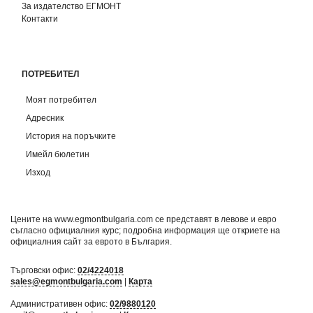
За издателство ЕГМОНТ
Контакти
ПОТРЕБИТЕЛ
Моят потребител
Адресник
История на поръчките
Имейл бюлетин
Изход
Цените на www.egmontbulgaria.com се представят в левове и евро
съгласно официалния курс; подробна информация ще откриете на
официалния сайт за еврото в България
.
Търговски офис:
02/4224018
sales@egmontbulgaria.com
|
Карта
Административен офис:
02/9880120