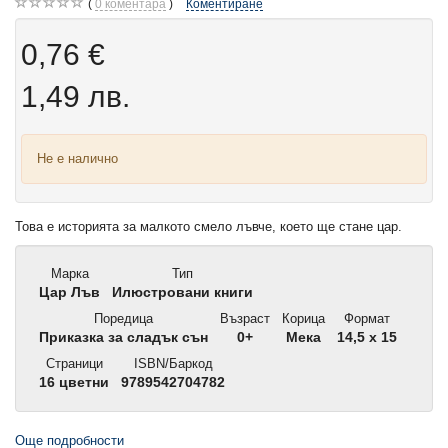
0
коментара
Коментиране
0,76 €
1,49 лв.
Не е налично
Това е историята за малкото смело лъвче, което ще стане цар.
Марка
Тип
Цар Лъв
Илюстровани книги
Поредица
Възраст
Корица
Формат
Приказка за сладък сън
0+
Мека
14,5 x 15
Страници
ISBN/Баркод
16 цветни
9789542704782
Още подробности