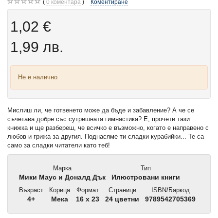
0
коментара
Коментиране
1,02 €
1,99 лв.
Не е налично
Мислиш ли, че готвенето може да бъде и забавление? А че се
съчетава добре със сутрешната гимнастика? Е, прочети тази
книжка и ще разбереш, че всичко е възможно, когато е направено с
любов и грижа за другия. Поднасяме ти сладки курабийки... Те са
само за сладки читатели като теб!
Марка
Тип
Мики Маус и Доналд Дък
Илюстровани книги
Възраст
Корица
Формат
Страници
ISBN/Баркод
4+
Мека
16 x 23
24 цветни
9789542705369