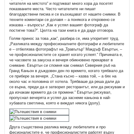
читателя на мястото“ и подтикват много хора да посетят
показваните места. Често читателите ни пишат
благодарствени писма и се възхищават от нашите снимки. В
техните коментари се долавя – а понякога и откровено се
изказва – въпросът „Как е успял вашият фотограф да
постигне това?“. Целта на тази книга е да даде отговора.
Голям принос за това „как“, разбира се, има упоритият труд.
„Разликата между професионалните фотографи и любителите
е – отбелязва фотографът на „Травълър“ Макдъф Евъртън, –
че професионалистите се хранят когато успеят.“ Причината е,
че часовете за закуска и вечеря обикновено прекарват в
снимане. Евъртън си спомня как снимал Северния ръб на
Гранд Каньон в дъждовен ден по времето, когато трябвало да
се прибере за вечеря. „Стана късно – казва той, – а бях на
около час и половина от хотела. Трябваше да реша дали да
се върна, преди да е затворил ресторантът, или да рискувам и
да изчакам времето да се промени.“ Евъртън рискувал,
пропуснал вечерята и успял да заснеме каньона в най-
хубавата светлина, която е виждал някога (долу).
Друга съществена разлика между любителите и про
фесионалистите е, че професионалистите работят върху