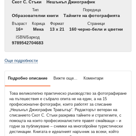
Скот С. Стъки
Нешънъл Джиографик
Тип
Поредица
Образователни книги
Тайните на фотографията
Възраст
Корица
Формат
Страници
16+
Мека
13 x 21
160 черно-бели и цветни
ISBN/Баркод
9789542704683
Още подробности
Подробно описание
Вижте още...
Коментари
Това великолепно практическо ръководство за фотографиране
на пътешествия е събрало опита не на един, а на 15
професионални фотографи, които работят за списание
„Нешънъл Джиографик Травълър“. Редакторът ветеран на
списанието Скот С. Стъки разкрива тайните и стратегиите, с
помощта на които професионалистите правят смайващи – и
годни за публикуване – снимки на многобройни туристически
дестинации. Книгата е идеалният наръчник за всеки, който