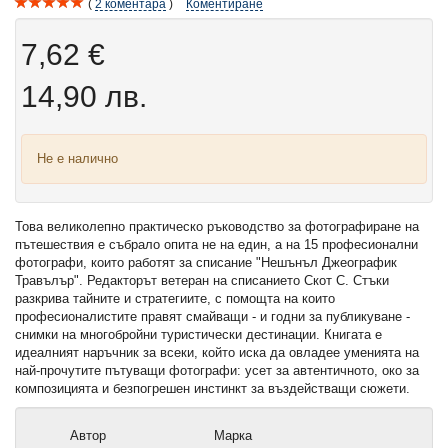
2
коментара
Коментиране
7,62 €
14,90 лв.
Не е налично
Това великолепно практическо ръководство за фотографиране на
пътешествия е събрало опита не на един, а на 15 професионални
фотографи, които работят за списание "Нешънъл Джеографик
Травълър". Редакторът ветеран на списанието Скот С. Стъки
разкрива тайните и стратегиите, с помощта на които
професионалистите правят смайващи - и годни за публикуване -
снимки на многобройни туристически дестинации. Книгата е
идеалният наръчник за всеки, който иска да овладее уменията на
най-прочутите пътуващи фотографи: усет за автентичното, око за
композицията и безпогрешен инстинкт за въздействащи сюжети.
Автор
Марка