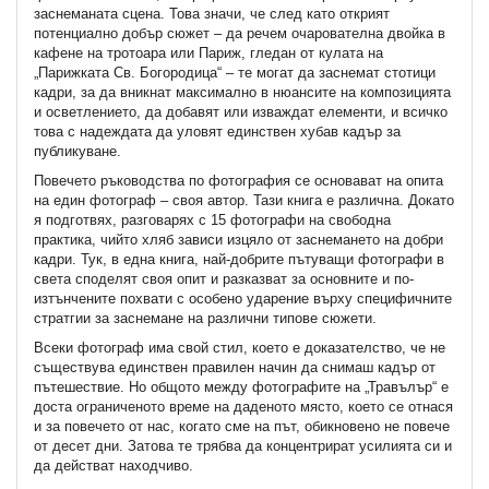
заснеманата сцена. Това значи, че след като открият
потенциално добър сюжет – да речем очарователна двойка в
кафене на тротоара или Париж, гледан от кулата на
„Парижката Св. Богородица“ – те могат да заснемат стотици
кадри, за да вникнат максимално в нюансите на композицията
и осветлението, да добавят или изваждат елементи, и всичко
това с надеждата да уловят единствен хубав кадър за
публикуване.
Повечето ръководства по фотография се основават на опита
на един фотограф – своя автор. Тази книга е различна. Докато
я подготвях, разговарях с 15 фотографи на свободна
практика, чийто хляб зависи изцяло от заснемането на добри
кадри. Тук, в една книга, най-добрите пътуващи фотографи в
света споделят своя опит и разказват за основните и по-
изтънчените похвати с особено ударение върху специфичните
стратгии за заснемане на различни типове сюжети.
Всеки фотограф има свой стил, което е доказателство, че не
съществува единствен правилен начин да снимаш кадър от
пътешествие. Но общото между фотографите на „Травълър“ е
доста ограниченото време на даденото място, което се отнася
и за повечето от нас, когато сме на път, обикновено не повече
от десет дни. Затова те трябва да концентрират усилията си и
да действат находчиво.