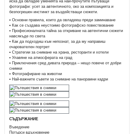
иска да овладее уменията на най-прочутите пътуващи
фотографи: усет за автентичното, око за композицията и
безпогрешен инстинкт за въздействащи сюжети.
• Основни правила, които да овладееш преди заминаване
• Как се създава неустоимo фотографско повествование
• Професионалната тайна за откриване на автентични сюжети
навсякъде по света
• Как да подходиш към непознат, за да му направиш
очарователен портрет
• Стратегии за снимане на храна, ресторанти и хотели
• Улавяне на атмосферата на град
• Приключения сред дивата природа – нещо повече от добри
снимки
• Фотографиране на животни
• Най-важните съвети за снимане на панорамни кадри
СЪДЪРЖАНИЕ
Въведение
Потърси вдъхновение