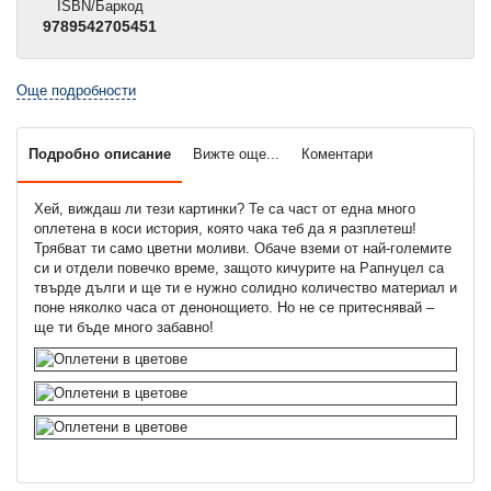
ISBN/Баркод
9789542705451
Още подробности
Подробно описание
Вижте още...
Коментари
Хей, виждаш ли тези картинки? Те са част от една много
оплетена в коси история, която чака теб да я разплетеш!
Трябват ти само цветни моливи. Обаче вземи от най-големите
си и отдели повечко време, защото кичурите на Рапнуцел са
твърде дълги и ще ти е нужно солидно количество материал и
поне няколко часа от денонощието. Но не се притеснявай –
ще ти бъде много забавно!