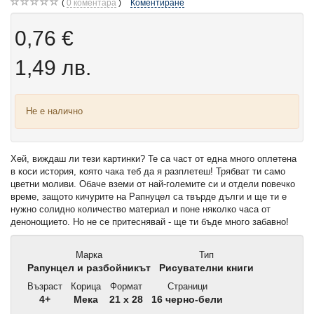
0
коментара
Коментиране
0,76 €
1,49 лв.
Не е налично
Хей, виждаш ли тези картинки? Те са част от една много оплетена
в коси история, която чака теб да я разплетеш! Трябват ти само
цветни моливи. Обаче вземи от най-големите си и отдели повечко
време, защото кичурите на Рапнуцел са твърде дълги и ще ти е
нужно солидно количество материал и поне няколко часа от
денонощието. Но не се притеснявай - ще ти бъде много забавно!
Марка
Тип
Рапунцел и разбойникът
Рисувателни книги
Възраст
Корица
Формат
Страници
4+
Мека
21 x 28
16 черно-бели