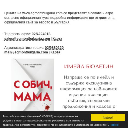
Цените на www.egmontbulgaria.com се представят в левове и евро
съгласно официалния курс; подробна информация ще откриете на
официалния сайт за еврото в България
.
Търговски офис:
02/4224018
sales@egmontbulgaria.com
|
Карта
Административен офис:
02/9880120
mail@egmontbulgaria.com
|
Карта
Този сайт използва „бисквитки“ (cookies) за предоставяне на
Разбрах!
услугите в него, за персонализиране на рекламите и за анализ на
трафика. Ако останете тук, приемаме, че се съгласявате с употребата на „бисквитки“.
Повече
Абониране