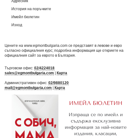
Адресник
История на поръчките
Имейл бюлетин
Изход
Цените на www.egmontbulgaria.com се представят в левове и евро
съгласно официалния курс; подробна информация ще откриете на
официалния сайт за еврото в България
.
Търговски офис:
02/4224018
sales@egmontbulgaria.com
|
Карта
Административен офис:
02/9880120
mail@egmontbulgaria.com
|
Карта