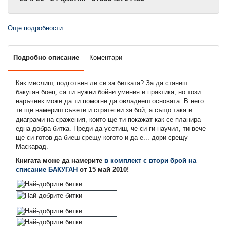
Още подробности
Подробно описание
Коментари
Как мислиш, подготвен ли си за битката? За да станеш
бакуган боец, са ти нужни бойни умения и практика, но този
наръчник може да ти помогне да овладееш основата. В него
ти ще намериш съвети и стратегии за бой, а също така и
диаграми на сражения, които ще ти покажат как се планира
една добра битка. Преди да усетиш, че си ги научил, ти вече
ще си готов да биеш срещу когото и да е... дори срещу
Маскарад.
Книгата може да намерите
в комплект с втори брой на
списание БАКУГАН
от 15 май 2010!