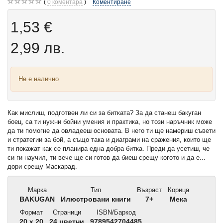
0
коментара
Коментиране
1,53 €
2,99 лв.
Не е налично
Как мислиш, подготвен ли си за битката? За да станеш бакуган
боец, са ти нужни бойни умения и практика, но този наръчник може
да ти помогне да овладееш основата. В него ти ще намериш съвети
и стратегии за бой, а също така и диаграми на сражения, които ще
ти покажат как се планира една добра битка. Преди да усетиш, че
си ги научил, ти вече ще си готов да биеш срещу когото и да е...
дори срещу Маскарад.
Марка
Тип
Възраст
Корица
BAKUGAN
Илюстровани книги
7+
Мека
Формат
Страници
ISBN/Баркод
20 x 20
24 цветни
9789542704485