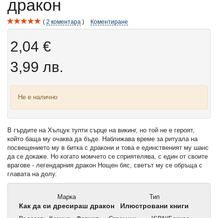
дракон
2
коментара
Коментиране
2,04 €
3,99 лв.
Не е налично
В гърдите на Хълцук тупти сърце на викинг, но той не е героят,
който баща му очаква да бъде. Наближава време за ритуала на
посвещението му в битка с дракони и това е единственият му шанс
да се докаже. Но когато момчето се сприятелява, с един от своите
врагове - легендарния дракон Нощен бяс, светът му се обръща с
главата на долу.
Марка
Тип
Как да си дресираш дракон
Илюстровани книги