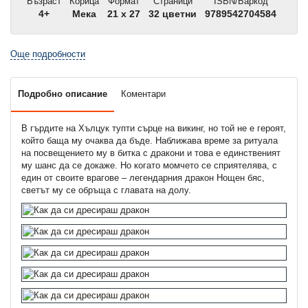
Възраст
Корица
Формат
Страници
ISBN/Баркод
4+
Мека
21 x 27
32 цветни
9789542704584
Още подробности
Подробно описание
Коментари
В гърдите на Хълцук тупти сърце на викинг, но той не е героят,
който баща му очаква да бъде. Наближава време за ритуала
на посвещението му в битка с дракони и това е единственият
му шанс да се докаже. Но когато момчето се сприятелява, с
един от своите врагове – легендарния дракон Нощен бяс,
светът му се обръща с главата на долу.