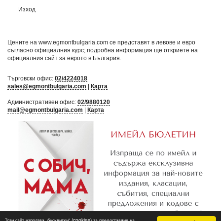
Изход
Цените на www.egmontbulgaria.com се представят в левове и евро
съгласно официалния курс; подробна информация ще откриете на
официалния сайт за еврото в България
.
Търговски офис:
02/4224018
sales@egmontbulgaria.com
|
Карта
Административен офис:
02/9880120
mail@egmontbulgaria.com
|
Карта
Този сайт използва „бисквитки“ (cookies) за предоставяне на