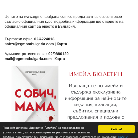
Цените на www.egmontbulgaria.com се представят в левове и евро
съгласно официалния курс; подробна информация ще откриете на
официалния сайт за еврото в България
.
Търговски офис:
02/4224018
sales@egmontbulgaria.com
|
Карта
Административен офис:
02/9880120
mail@egmontbulgaria.com
|
Карта
Този сайт използва „бисквитки“ (cookies) за предоставяне на
Разбрах!
услугите в него, за персонализиране на рекламите и за анализ на
трафика. Ако останете тук, приемаме, че се съгласявате с употребата на „бисквитки“.
Повече