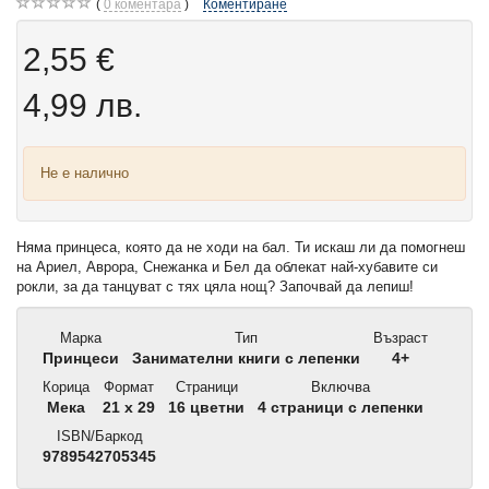
0
коментара
Коментиране
2,55 €
4,99 лв.
Не е налично
Няма принцеса, която да не ходи на бал. Ти искаш ли да помогнеш
на Ариел, Аврора, Снежанка и Бел да облекат най-хубавите си
рокли, за да танцуват с тях цяла нощ? Започвай да лепиш!
Марка
Тип
Възраст
Принцеси
Занимателни книги с лепенки
4+
Корица
Формат
Страници
Включва
Мека
21 x 29
16 цветни
4 страници с лепенки
ISBN/Баркод
9789542705345