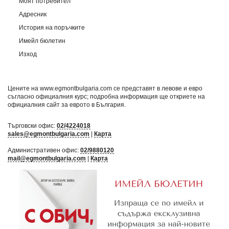
Моят потребител
Адресник
История на поръчките
Имейл бюлетин
Изход
Цените на www.egmontbulgaria.com се представят в левове и евро
съгласно официалния курс; подробна информация ще откриете на
официалния сайт за еврото в България
.
Търговски офис:
02/4224018
sales@egmontbulgaria.com
|
Карта
Административен офис:
02/9880120
mail@egmontbulgaria.com
|
Карта