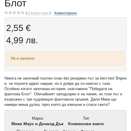
Блот
0
коментара
Коментиране
2,55 €
4,99 лв.
Не е налично
Никога не започвай пъклен план без резервен път за бягство! Вярно
е, че поуките идват накрая, но е добре да си наясно с тази.
Особено когато започваш история, озаглавена "Победата на
фантома Блот". Обичайният заподозрян е на линия, но този път е
въоръжен с три чудовищно фантомски оръжия. Дали Мики ще
намери миша дупка, през която да измъкне и спаси света?
Марка
Тип
Мики Маус и Доналд Дък
Комиксови книги