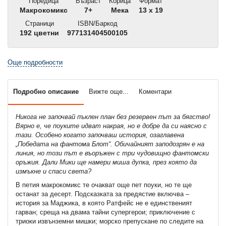
Поредица
Възраст
Корица
Формат
Макрокомикс
7+
Мека
13 x 19
Страници
ISBN/Баркод
192 цветни
977131404500105
Още подробности
Подробно описание
Вижте още...
Коментари
Никога не започвай пъклен план без резервен път за бягство!
Вярно е, че поуките идват накрая, но е добре да си наясно с
тази. Особено когато започваш история, озаглавена
„Победата на фантома Блот“. Обичайният заподозрян е на
линия, но този път е въоръжен с три чудовищно фантомски
оръжия. Дали Мики ще намери миша дупка, през която да
измъкне и спаси света?
В петия макрокомикс те очакват още пет поуки, но те ще
останат за десерт. Подсказката за предястие включва –
история за Маджика, в която Ратфейс не е единственият
гарван; среща на двама тайни супергерои; приключение с
триоки извънземни мишки; морско препускане по следите на