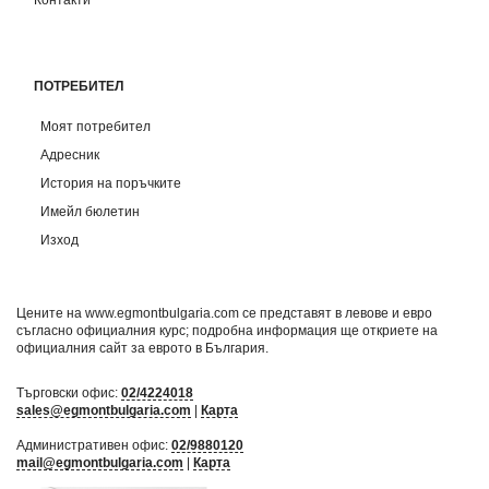
ПОТРЕБИТЕЛ
Моят потребител
Адресник
История на поръчките
Имейл бюлетин
Изход
Цените на www.egmontbulgaria.com се представят в левове и евро
съгласно официалния курс; подробна информация ще откриете на
официалния сайт за еврото в България
.
Търговски офис:
02/4224018
sales@egmontbulgaria.com
|
Карта
Административен офис:
02/9880120
mail@egmontbulgaria.com
|
Карта