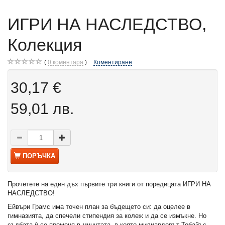
ИГРИ НА НАСЛЕДСТВО,
Колекция
0
коментара
Коментиране
30,17 €
59,01 лв.
ПОРЪЧКА
Прочетете на един дъх първите три книги от поредицата ИГРИ НА
НАСЛЕДСТВО!
Ейвъри Грамс има точен план за бъдещето си: да оцелее в
гимназията, да спечели стипендия за колеж и да се измъкне. Но
съдбата ѝ се променя в минутата, в която милиардерът Тобайъс