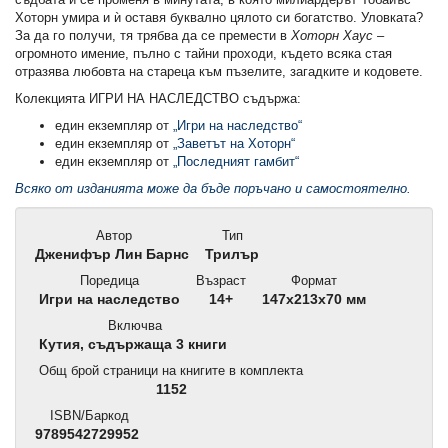
Хоторн умира и ѝ оставя буквално цялото си богатство. Уловката?
За да го получи, тя трябва да се премести в
Хоторн Хаус
–
огромното имение, пълно с тайни проходи, където всяка стая
отразява любовта на стареца към пъзелите, загадките и кодовете.
Колекцията ИГРИ НА НАСЛЕДСТВО съдържа:
един екземпляр от
„Игри на наследство“
един екземпляр от
„Заветът на Хоторн“
един екземпляр от
„Последният гамбит“
Всяко от изданията може да бъде поръчано и самостоятелно.
Автор
Тип
Дженифър Лин Барнс
Трилър
Поредица
Възраст
Формат
Игри на наследство
14+
147x213x70 мм
Включва
Кутия, съдържаща 3 книги
Общ брой страници на книгите в комплекта
1152
ISBN/Баркод
9789542729952