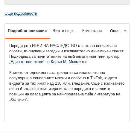
Още подробности
Подробно описание
Вижте още...
Коментари
Още...
Поредицата ИГРИ НА НАСЛЕДСТВО съчетава неочаквани
обрати, вълнуващи загадки и изключително динамичен сюжет.
Подходяща за почитателите на емблематичния тийн трилър
„Един от нас лъже“ на Карън М. Макменъс
.
Книгите от едноименната трилогия са изключително
популярни в социалните мрежи и особено в TikTok, където
видеата за тях имат над 130 млн. гледания. Още с излизането
си на български език изданията се наредиха в челните
позиции на класацията за най-продавана тийн литература на
„Хеликон“.