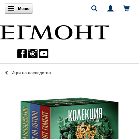
Включи навигацията
Меню
Игри на наследство