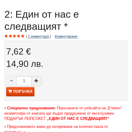
2: Един от нас е
следващият *
1
коментара
Коментиране
7,62 €
14,90 лв.
ПОРЪЧКА
•
С
пециално предложение:
Поръчаните от уебсайта на „Егмонт“
екземпляри от книгата ще бъдат придружени от ексклузивен
ПОДАРЪК ПОПСОКЕТ
„ЕДИН ОТ НАС Е СЛЕДВАЩИЯТ“
.
• Предложението важи до изчерпване на количествата от
подаръка.
•