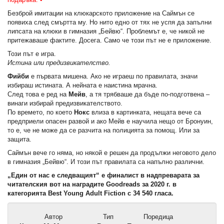
Безброй имитации на клюкарското приложение на Саймън се
появиха след смъртта му. Но нито едно от тях не успя да запълни
липсата на клюки в гимназия „Бейвю“. Проблемът е, че никой не
притежаваше фактите. Досега. Само че този път не е приложение.
Този път е игра.
Истина или предизвикателство.
Фийби
е първата мишена. Ако не играеш по правилата, значи
избираш истината. А нейната е наистина мрачна.
След това е ред на
Мейв
, а тя трябваше да бъде по-подготвена –
винаги избирай предизвикателството.
По времето, по което
Нокс
влиза в картинката, нещата вече са
предприели опасен развой и ако Мейв е научила нещо от Бронуин,
то е, че не може да се разчита на полицията за помощ. Или за
защита.
Саймън вече го няма, но някой е решен да продължи неговото дело
в гимназия „Бейвю“. И този път правилата са напълно различни.
„Един от нас е следващият“ е финалист в надпреварата за
читателския вот на наградите Goodreads за 2020 г. в
категорията Best Young Adult Fiction с 34 540 гласа.
Автор
Тип
Поредица