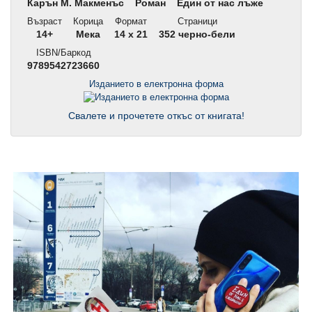
Карън М. Макменъс
Роман
Един от нас лъже
Възраст
Корица
Формат
Страници
14+
Мека
14 x 21
352 черно-бели
ISBN/Баркод
9789542723660
Изданието в електронна форма
Свалете и прочетете откъс от книгата!