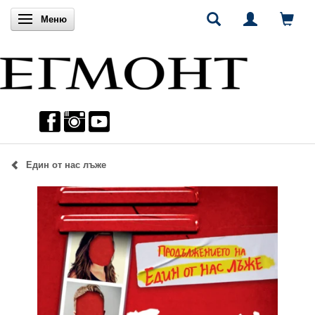
Включи навигацията
Меню
Един от нас лъже