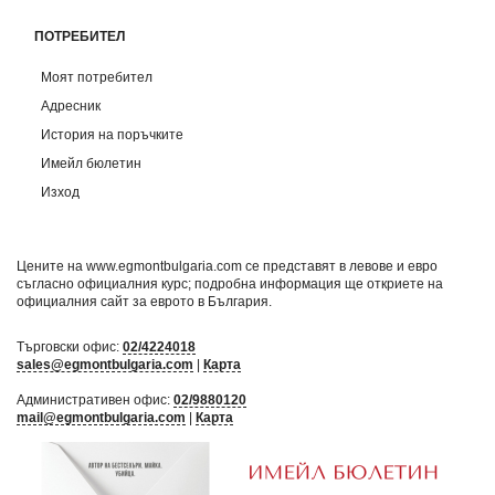
ПОТРЕБИТЕЛ
Моят потребител
Адресник
История на поръчките
Имейл бюлетин
Изход
Цените на www.egmontbulgaria.com се представят в левове и евро
съгласно официалния курс; подробна информация ще откриете на
официалния сайт за еврото в България
.
Търговски офис:
02/4224018
sales@egmontbulgaria.com
|
Карта
Административен офис:
02/9880120
mail@egmontbulgaria.com
|
Карта