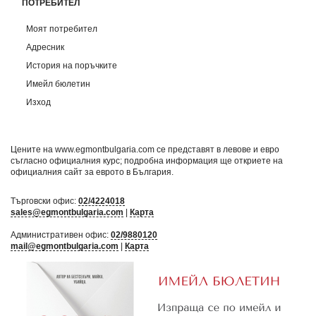
ПОТРЕБИТЕЛ
Моят потребител
Адресник
История на поръчките
Имейл бюлетин
Изход
Цените на www.egmontbulgaria.com се представят в левове и евро
съгласно официалния курс; подробна информация ще откриете на
официалния сайт за еврото в България
.
Търговски офис:
02/4224018
sales@egmontbulgaria.com
|
Карта
Административен офис:
02/9880120
mail@egmontbulgaria.com
|
Карта