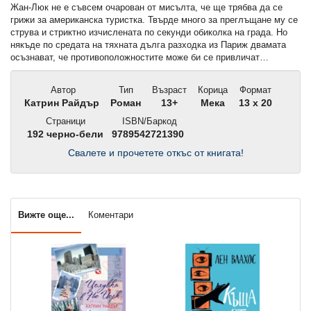
Жан-Люк не е съвсем очарован от мисълта, че ще трябва да се
грижи за американска туристка. Твърде много за преглъщане му се
струва и стриктно изчислената по секунди обиколка на града. Но
някъде по средата на тяхната дълга разходка из Париж двамата
осъзнават, че противоположностите може би се привличат…
Автор
Тип
Възраст
Корица
Формат
Катрин Райдър
Роман
13+
Мека
13 x 20
Страници
ISBN/Баркод
192 черно-бели
9789542721390
Свалете и прочетете откъс от книгата!
Вижте още...
Коментари