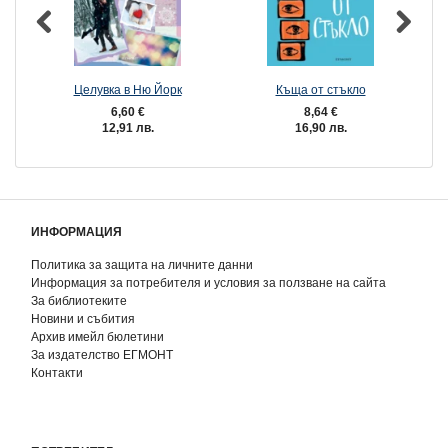
Целувка в Ню Йорк
Къща от стъкло
П
6,60 €
8,64 €
12,91 лв.
16,90 лв.
ИНФОРМАЦИЯ
Политика за защита на личните данни
Информация за потребителя и условия за ползване на сайта
За библиотеките
Новини и събития
Архив имейл бюлетини
За издателство ЕГМОНТ
Контакти