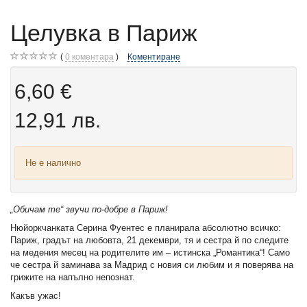
Целувка в Париж
0
коментара
Коментиране
6,60 €
12,91 лв.
Не е налично
„Обичам те“ звучи по-добре в Париж!
Нюйоркчанката Серина Фуентес е планирала абсолютно всичко:
Париж, градът на любовта, 21 декември, тя и сестра й по следите
на медения месец на родителите им – истинска „Романтика“! Само
че сестра й заминава за Мадрид с новия си любим и я поверява на
грижите на напълно непознат.
Какъв ужас!