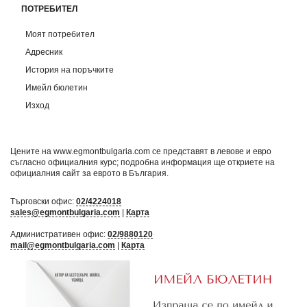
ПОТРЕБИТЕЛ
Моят потребител
Адресник
История на поръчките
Имейл бюлетин
Изход
Цените на www.egmontbulgaria.com се представят в левове и евро
съгласно официалния курс; подробна информация ще откриете на
официалния сайт за еврото в България
.
Търговски офис:
02/4224018
sales@egmontbulgaria.com
|
Карта
Административен офис:
02/9880120
mail@egmontbulgaria.com
|
Карта