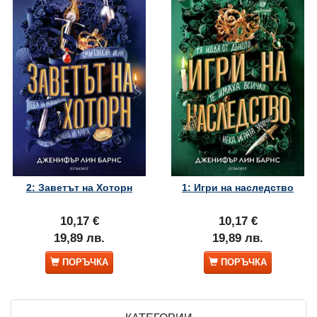
2: Заветът на Хоторн
1: Игри на наследство
10,17 €
10,17 €
19,89 лв.
19,89 лв.
ПОРЪЧКА
ПОРЪЧКА