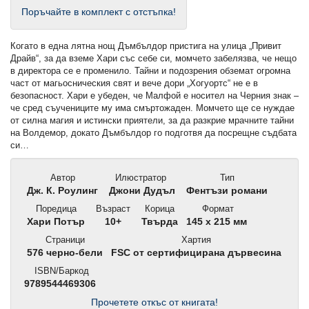
Поръчайте в комплект с отстъпка!
Когато в една лятна нощ Дъмбълдор пристига на улица „Привит
Драйв“, за да вземе Хари със себе си, момчето забелязва, че нещо
в директора се е променило. Тайни и подозрения обземат огромна
част от магьосническия свят и вече дори „Хогуортс“ не е в
безопасност. Хари е убеден, че Малфой е носител на Черния знак –
че сред съучениците му има смъртожаден. Момчето ще се нуждае
от силна магия и истински приятели, за да разкрие мрачните тайни
на Волдемор, докато Дъмбълдор го подготвя да посрещне съдбата
си…
Автор
Илюстратор
Тип
Дж. К. Роулинг
Джони Дудъл
Фентъзи романи
Поредица
Възраст
Корица
Формат
Хари Потър
10+
Твърда
145 x 215 мм
Страници
Хартия
576 черно-бели
FSC от сертифицирана дървесина
ISBN/Баркод
9789544469306
Прочетете откъс от книгата!