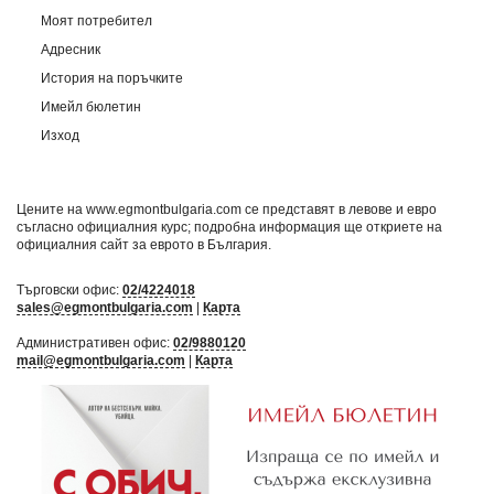
Моят потребител
Адресник
История на поръчките
Имейл бюлетин
Изход
Цените на www.egmontbulgaria.com се представят в левове и евро
съгласно официалния курс; подробна информация ще откриете на
официалния сайт за еврото в България
.
Търговски офис:
02/4224018
sales@egmontbulgaria.com
|
Карта
Административен офис:
02/9880120
mail@egmontbulgaria.com
|
Карта