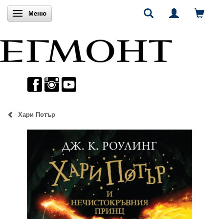
Включи навигацията
Меню
Хари Потър