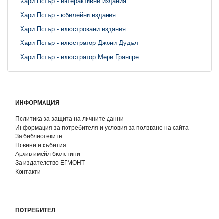
Хари Потър - интерактивни издания
Хари Потър - юбилейни издания
Хари Потър - илюстровани издания
Хари Потър - илюстратор Джони Дудъл
Хари Потър - илюстратор Мери Гранпре
ИНФОРМАЦИЯ
Политика за защита на личните данни
Информация за потребителя и условия за ползване на сайта
За библиотеките
Новини и събития
Архив имейл бюлетини
За издателство ЕГМОНТ
Контакти
ПОТРЕБИТЕЛ