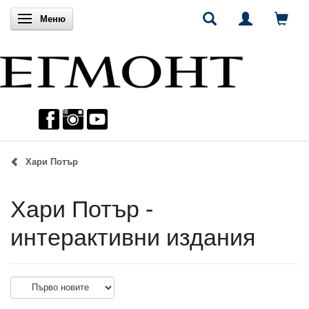
Включи навигацията
Меню
Хари Потър
Хари Потър -
интерактивни издания