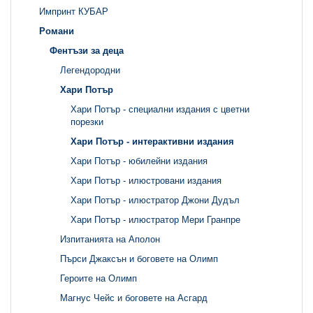
Импринт КУБАР
Романи
Фентъзи за деца
Легендородни
Хари Потър
Хари Потър - специални издания с цветни
порезки
Хари Потър - интерактивни издания
Хари Потър - юбилейни издания
Хари Потър - илюстровани издания
Хари Потър - илюстратор Джони Дудъл
Хари Потър - илюстратор Мери Гранпре
Изпитанията на Аполон
Пърси Джаксън и боговете на Олимп
Героите на Олимп
Магнус Чейс и боговете на Асгард