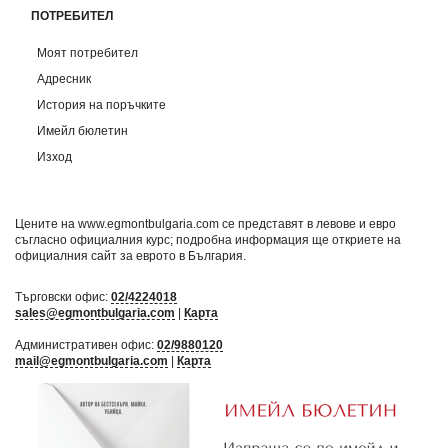
ПОТРЕБИТЕЛ
Моят потребител
Адресник
История на поръчките
Имейл бюлетин
Изход
Цените на www.egmontbulgaria.com се представят в левове и евро
съгласно официалния курс; подробна информация ще откриете на
официалния сайт за еврото в България
.
Търговски офис:
02/4224018
sales@egmontbulgaria.com
|
Карта
Административен офис:
02/9880120
mail@egmontbulgaria.com
|
Карта