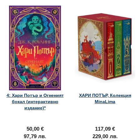
4: Хари Потър и Огненият
ХАРИ ПОТЪР, Колекция
бокал (интерактивно
MinaLima
издание)*
50,00 €
117,09 €
97,79 лв.
229,00 лв.