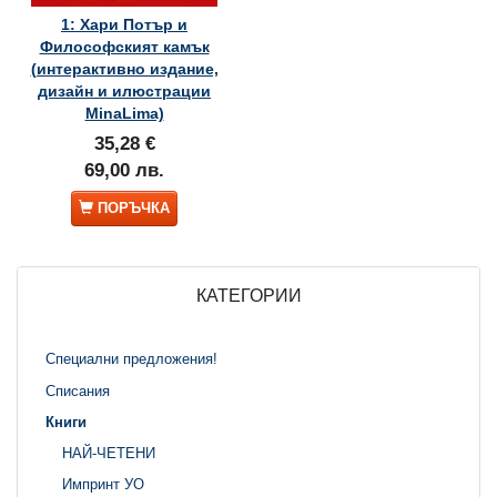
1: Хари Потър и
Философският камък
(интерактивно издание,
дизайн и илюстрации
MinaLima)
35,28 €
69,00 лв.
ПОРЪЧКА
КАТЕГОРИИ
Специални предложения!
Списания
Книги
НАЙ-ЧЕТЕНИ
Импринт УО