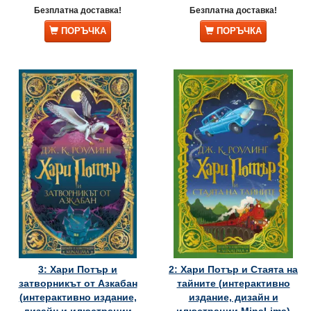
Безплатна доставка!
Безплатна доставка!
ПОРЪЧКА
ПОРЪЧКА
3: Хари Потър и
2: Хари Потър и Стаята на
затворникът от Азкабан
тайните (интерактивно
(интерактивно издание,
издание, дизайн и
дизайн и илюстрации
илюстрации MinaLima)