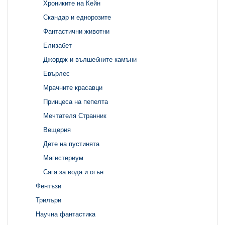
Хрониките на Кейн
Скандар и еднорозите
Фантастични животни
Елизабет
Джордж и вълшебните камъни
Евърлес
Мрачните красавци
Принцеса на пепелта
Мечтателя Странник
Вещерия
Дете на пустинята
Магистериум
Сага за вода и огън
Фентъзи
Трилъри
Научна фантастика