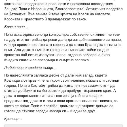
която крие неподозирани опасности и неочаквани последствия.
Защото Попи е Избраницата, Благословената. Истинският владетел
на Атлантия. Във вените ѝ тече кръвта на Краля на боговете.
Короната и кралството ѝ принадлежат по закон.
Враг и воин
…
Попи иска единствено да контролира собствения си живот, не тези
на другите, но трябва да реши дали да загърби изконното си право,
или да приеме позлатената корона и да стане Кралицата от плът и
огън. Ала докато тъмните грехове и кървавите тайни на две
кралства най-сетне изплуват наяве, отдавна забравена сила
въздига снага и се превръща в смъртна заплаха.
Любовница и сродено сърце
…
Но най-голямата заплаха дебне от далечния запад, където
Кралицата от кръв и пепел крои свои планове, покълвали стотици
години. Попи и Кастийл трябва да изпълнят невъзможното – да
стигнат до Земите на боговете и да пробудят върховния крал. А
докато непрекъснато излизат шокиращи тайни и коварни
предателства, докато стари и нови врагове заплашват всичко, за
което се борят Попи и Кастийл, двамата ще открият докъде са
готови да стигнат заради народа си – и един за друг.
Кралица
…