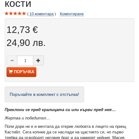
кости
10
коментара
Коментиране
12,73 €
24,90 лв.
ПОРЪЧКА
Поръчайте в комплект с отстъпка!
Преклони се пред кралицата си или кърви пред нея
…
Жертва и победител…
Попи дори не е и мечтала да открие любовта в лицето на принц
Кастийл. Сега копнее да се наслади на щастието си, но първо
трябва да освободят неговия брат и да намерят нейния. Мисия,