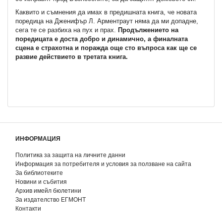
Каквито и съмнения да имах в предишната книга, че новата
поредица на Дженифър Л. Арментраут няма да ми допадне,
сега те се разбиха на пух и прах.
Продължението на
поредицата е доста добро и динамично, а финалната
сцена е страхотна и поражда още сто въпроса как ще се
развие действието в третата книга.
ИНФОРМАЦИЯ
Политика за защита на личните данни
Информация за потребителя и условия за ползване на сайта
За библиотеките
Новини и събития
Архив имейл бюлетини
За издателство ЕГМОНТ
Контакти