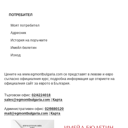
ПОТРЕБИТЕЛ
Моят потребител
Адресник
История на поръчките
Имейл бюлетин
Изход
Цените на www.egmontbulgaria.com се представят в левове и евро
съгласно официалния курс; подробна информация ще откриете на
официалния сайт за еврото в България
.
Търговски офис:
02/4224018
sales@egmontbulgaria.com
|
Карта
Административен офис:
02/9880120
mail@egmontbulgaria.com
|
Карта