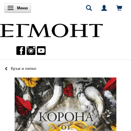
Включи навигацията
Меню
Кръв и пепел