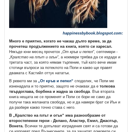
happinessbybook.blogspot.com:
Много е приятно, когато не чакаш дълго време, за да
прочетеш продължението на книга, която си харесал.
Някъде юни месец прочетох
„От кръв и пепел“
, септември -
„Кралство на плът и огън“
, а ноември трябва да се издаде и
третата част, за която нямам търпение, тъй като вече имам
стотици въпроси за потеклото на Попи и какво ще правят
двамата с Кастийл оттук нататък.
В ревюто ми за
„От кръв и пепел“
споделих, че Попи ме
изненадала и то приятно, защото не очаквах да е
толкова
твърдоглава, борбена и жадна за свобода
. Във втората
книга нещата не се променят и Попи се бори не само да
получи така желаната свобода, но и да намери брат си Иън и
да разбере какво точно става с него.
В „Кралство на плът и огън“ има разнообразие от
второстепенни герои - Делано, Аластир, Емил, Джаспър,
Вонета.
Всички те допълват изградения свят и са готови да
се изправят пред Възнесените, за да защитят домовете си.