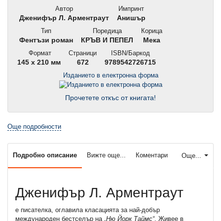
Автор
Импринт
Дженифър Л. Арментраут
Анишър
Тип
Поредица
Корица
Фентъзи роман
КРЪВ И ПЕПЕЛ
Мека
Формат
Страници
ISBN/Баркод
145 x 210 мм
672
9789542726715
Изданието в електронна форма
Прочетете откъс от книгата!
Още подробности
Подробно описание
Вижте още...
Коментари
Още...
Дженифър Л. Арментраут
е писателка, оглавила класацията за най-добър
международен бестселър на
„Ню
Й
орк Таймс“
. Живее в