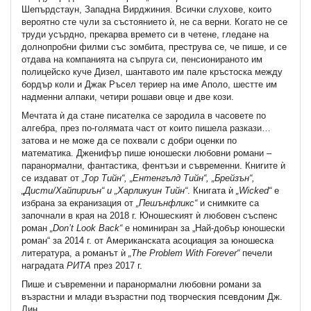
Шепърдстаун, Западна Вирджиния. Всички слухове, които
вероятно сте чули за състоянието ѝ, не са верни. Когато не се
труди усърдно, прекарва времето си в четене, гледане на
долнопробни филми със зомбита, преструва се, че пише, и се
отдава на компанията на съпруга си, пенсионираното им
полицейско куче Дизел, шантавото им пале кръстоска между
бордър коли и Джак Ръсел териер на име Аполо, шестте им
надменни алпаки, четири рошави овце и две кози.
Мечтата ѝ да стане писателка се зародила в часовете по
алгебра, през по-голямата част от които пишела разкази…
затова и не може да се похвали с добри оценки по
математика. Дженифър пише юношески любовни романи –
паранормални, фантастика, фентъзи и съвременни. Книгите ѝ
се издават от
„Тор Тийн“, „Ентенгълд Тийн“, „Брейзън“,
„Дисти/Хайпириън“ и „Харликуин Тийн“
. Книгата ѝ
„
Wicked
“
е
избрана за екранизация от
„Пешънфликс“
и снимките са
започнали в края на 2018 г. Юношеският ѝ любовен съспенс
роман
„
Don
’
t
Look
Back
“
е номиниран за „Най-добър юношески
роман“ за 2014 г. от Американската асоциация за юношеска
литература, а романът ѝ
„
The
Problem
With
Forever
“
печели
наградата
РИТА
през 2017 г.
Пише и съвременни и паранормални любовни романи за
възрастни и млади възрастни под творческия псевдоним Дж.
Лин.